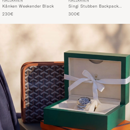
FJÄLLRÄVEN
FJÄLLRÄVEN
Kånken Weekender Black
Singi Stubben Backpack
Dark Olive
230€
300€