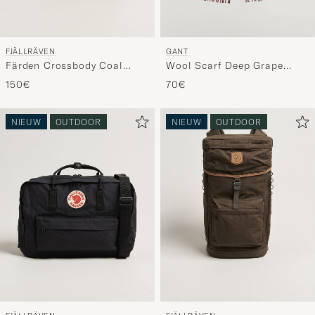
FJÄLLRÄVEN
GANT
Färden Crossbody Coal
Wool Scarf Deep Grape
Black
Wine
150€
70€
NIEUW
OUTDOOR
NIEUW
OUTDOOR