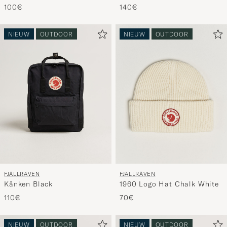
100€
140€
NIEUW
OUTDOOR
NIEUW
OUTDOOR
FJÄLLRÄVEN
FJÄLLRÄVEN
Kånken Black
1960 Logo Hat Chalk White
110€
70€
NIEUW
OUTDOOR
NIEUW
OUTDOOR