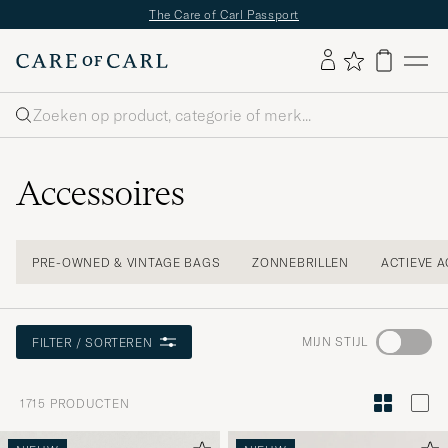
The Care of Carl Passport
Zoeken
Accessoires
PRE-OWNED & VINTAGE BAGS
ZONNEBRILLEN
ACTIEVE 
Ga
MIJN STIJL
FILTER / SORTEREN
naar
Stijladvies
1715
PRODUCTEN
om
Mijn