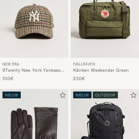
NEW ERA
FJÄLLRÄVEN
9Twenty New York Yankees
Kånken Weekender Green
Cap Check
100€
230€
NIEUW
NIEUW
OUTDOOR