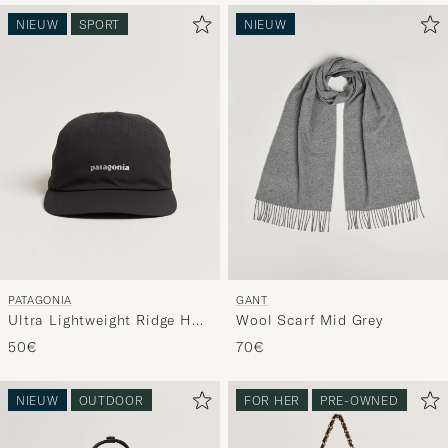
NIEUW
SPORT
NIEUW
PATAGONIA
GANT
Ultra Lightweight Ridge Hat
Wool Scarf Mid Grey
Black
50€
70€
NIEUW
OUTDOOR
FOR HER
PRE-OWNED