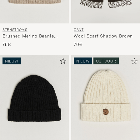
STENSTRÖMS
GANT
Brushed Merino Beanie
Wool Scarf Shadow Brown
Beige
75€
70€
NIEUW
NIEUW
OUTDOOR