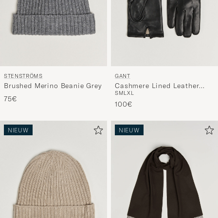
STENSTRÖMS
GANT
Brushed Merino Beanie Grey
Cashmere Lined Leather
S
M
L
XL
Glove Black
75€
100€
NIEUW
NIEUW