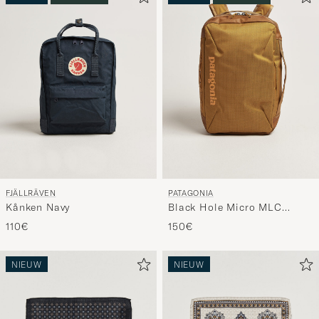
FJÄLLRÄVEN
PATAGONIA
Kånken Navy
Black Hole Micro MLC
Cinnamon Brown
110€
150€
NIEUW
NIEUW