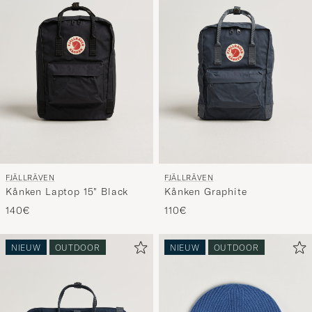
FJÄLLRÄVEN
FJÄLLRÄVEN
Kånken Laptop 15" Black
Kånken Graphite
140€
110€
NIEUW
OUTDOOR
NIEUW
OUTDOOR