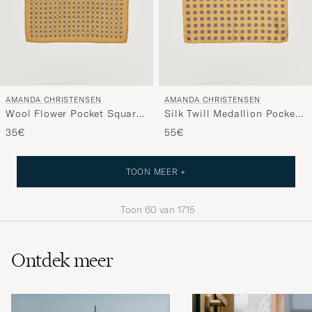
AMANDA CHRISTENSEN
AMANDA CHRISTENSEN
Wool Flower Pocket Square
Silk Twill Medallion Pocket
Yellow
Square Yellow
35€
55€
TOON MEER +
Toon
60
van
1715
Ontdek meer