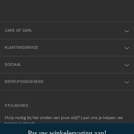
inschrijven
voor
onze
nieuwsbrief!
CARE OF CARL
KLANTENSERVICE
SOCIAAL
BEDRIJFSGEGEVENS
STIJLADVIES
Hulp nodig bij het vinden van jouw stijl? Laat ons je helpen, we
contact@careofcarl.com
helpen je graag!
Pas uw winkelervaring aan!
STIJLADVIES