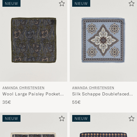
NIEUW
NIEUW
AMANDA CHRISTENSEN
AMANDA CHRISTENSEN
Wool Large Paisley Pocket
Silk Schappe Doublefaced
Square Green
Pocket Square Blue
35€
55€
NIEUW
NIEUW