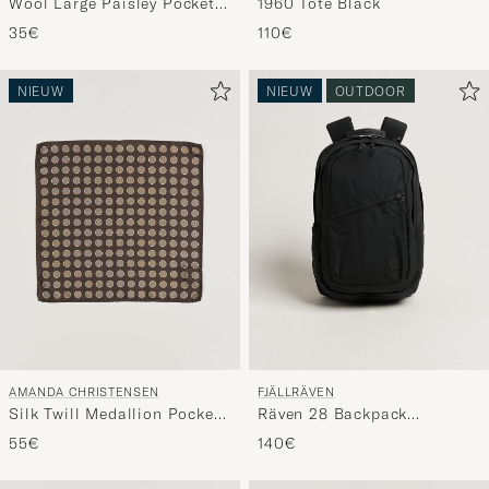
Wool Large Paisley Pocket
1960 Tote Black
Square Navy
35€
110€
NIEUW
NIEUW
OUTDOOR
AMANDA CHRISTENSEN
FJÄLLRÄVEN
Silk Twill Medallion Pocket
Räven 28 Backpack
Square Brown
Black/Black
55€
140€