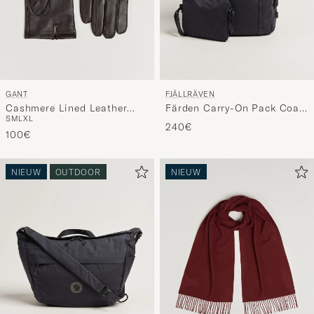
GANT
FJÄLLRÄVEN
Cashmere Lined Leather
Färden Carry-On Pack Coal
S
M
L
XL
Glove Deep Brown
Black
240€
100€
NIEUW
OUTDOOR
NIEUW