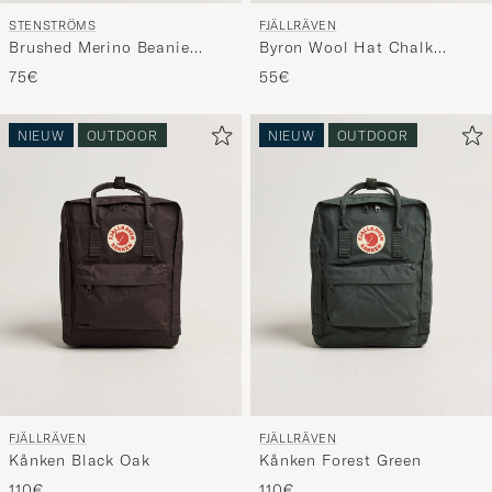
STENSTRÖMS
FJÄLLRÄVEN
Brushed Merino Beanie
Byron Wool Hat Chalk
Black
White
75€
55€
NIEUW
OUTDOOR
NIEUW
OUTDOOR
FJÄLLRÄVEN
FJÄLLRÄVEN
Kånken Black Oak
Kånken Forest Green
110€
110€