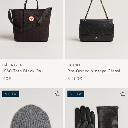
FJÄLLRÄVEN
CHANEL
1960 Tote Black Oak
Pre-Owned Vintage Classic
Flap Bag Lambskin Black
110€
3 200€
NIEUW
NIEUW