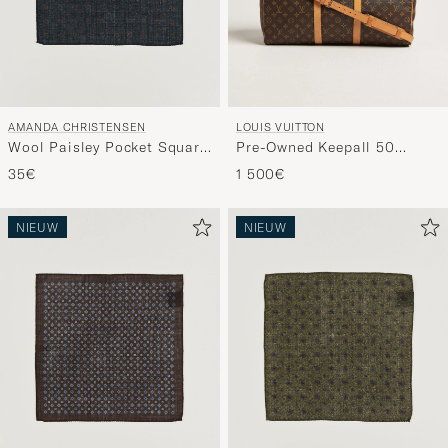
AMANDA CHRISTENSEN
LOUIS VUITTON
Wool Paisley Pocket Square
Pre-Owned Keepall 50
Navy
Bandoulière Monogram
35€
1 500€
NIEUW
NIEUW