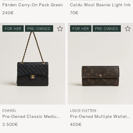
Färden Carry-On Pack Green
Caldu Wool Beanie Light Ink
240€
70€
FOR HER
PRE-OWNED
FOR HER
PRE-OWNED
CHANEL
LOUIS VUITTON
Pre-Owned Classic Medium
Pre-Owned Multiple Wallet
Square Double Flap Bag
Monogram
3 500€
400€
Lambskin Black