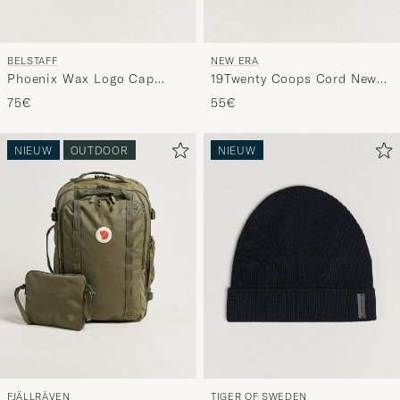
BELSTAFF
NEW ERA
Phoenix Wax Logo Cap
19Twenty Coops Cord New
Faded Olive
York Yankees Cap Navy
75€
55€
NIEUW
OUTDOOR
NIEUW
FJÄLLRÄVEN
TIGER OF SWEDEN