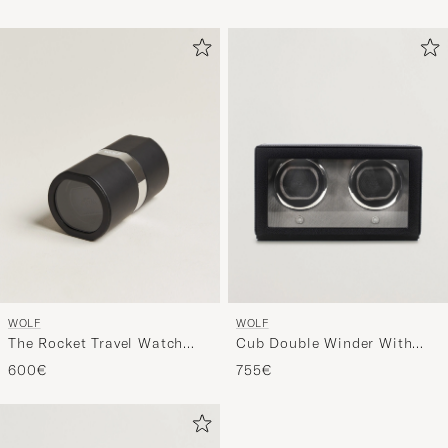
WOLF
WOLF
The Rocket Travel Watch
Cub Double Winder With
Winder Black
Cover Black
600€
755€