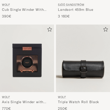
WOLF
SJÖÖ SANDSTRÖM
Cub Single Winder With
Landsort 459m Blue
Cover Green
390€
3 160€
WOLF
WOLF
Axis Single Winder with
Triple Watch Roll Black
Storage Copper
770€
250€