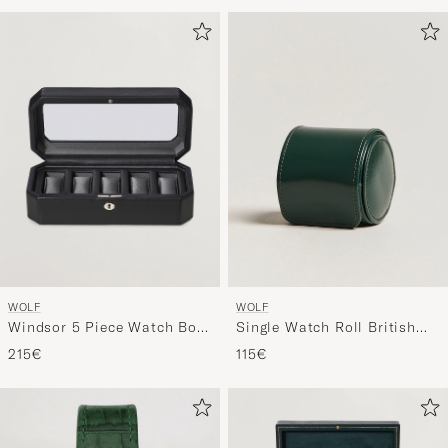
om
Mijn
Stijl
te
activeren
en
ervaar
een
voor
jou
samenges
selectie.
WOLF
WOLF
Windsor 5 Piece Watch Box
Single Watch Roll British
Black/Grey
Racing Green
215€
115€