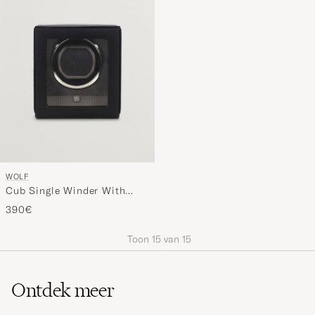
WOLF
Cub Single Winder With
Cover Black
390€
Toon
15
van
15
Ontdek meer