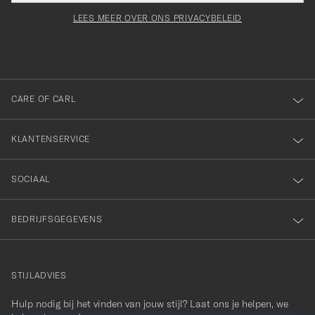
voor
moet
Newsl
orden
Form
LEES MEER OVER ONS PRIVACYBELEID
het
ngevuld
inschrijven
voor
onze
nieuwsbrief!
CARE OF CARL
KLANTENSERVICE
SOCIAAL
BEDRIJFSGEGEVENS
STIJLADVIES
Hulp nodig bij het vinden van jouw stijl? Laat ons je helpen, we
contact@careofcarl.com