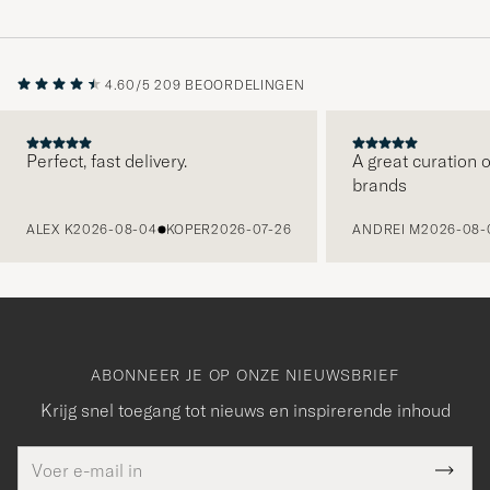
4.60/5
209 BEOORDELINGEN
Perfect, fast delivery.
A great curation o
brands
VORIGE
ALEX K
2026-08-04
KOPER
2026-07-26
ANDREI M
2026-08-
ABONNEER JE OP ONZE NIEUWSBRIEF
Krijg snel toegang tot nieuws en inspirerende inhoud
E-
Bedankt
it veld
mailadres
Submi