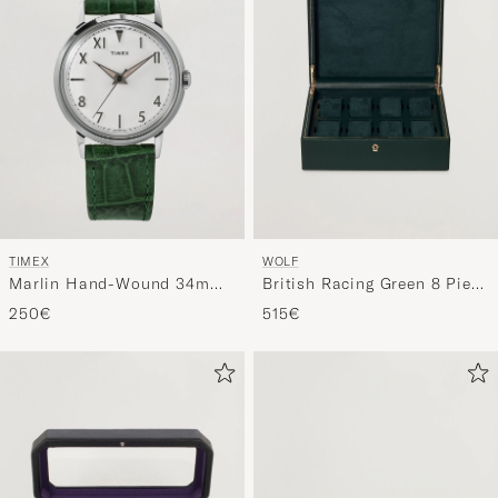
TIMEX
WOLF
Marlin Hand-Wound 34mm
British Racing Green 8 Piece
White Dial
Watch Box
250€
515€