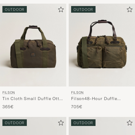
om
Mijn
OUTDOOR
OUTDOOR
Stijl
te
activeren
en
ervaar
een
voor
jou
samenges
selectie.
FILSON
FILSON
Tin Cloth Small Duffle Otter
Filson48-Hour Duffle
Green
BagOtter Green
365€
705€
OUTDOOR
OUTDOOR