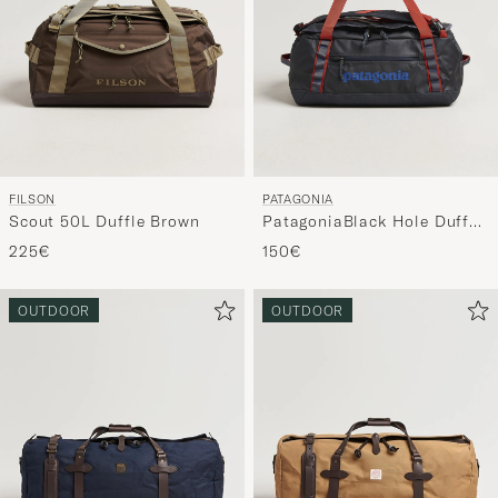
FILSON
PATAGONIA
Scout 50L Duffle Brown
PatagoniaBlack Hole Duffel
40LSmolder Blue
225€
150€
OUTDOOR
OUTDOOR