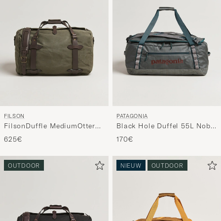
FILSON
PATAGONIA
FilsonDuffle MediumOtter
Black Hole Duffel 55L Noble
Green
Grey
625€
170€
OUTDOOR
NIEUW
OUTDOOR