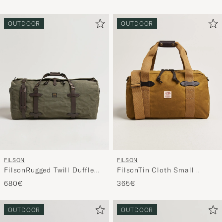
OUTDOOR
OUTDOOR
FILSON
FILSON
FilsonRugged Twill Duffle
FilsonTin Cloth Small
LargeOtter Green
DuffleDark Tan
680€
365€
OUTDOOR
OUTDOOR