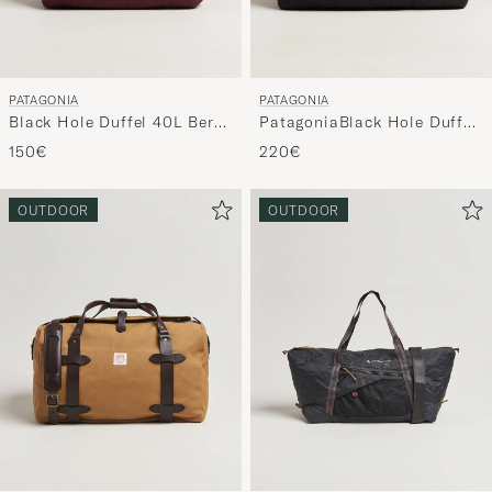
PATAGONIA
PATAGONIA
Black Hole Duffel 40L Berry
PatagoniaBlack Hole Duffel
Fig
100LBlack
150€
220€
OUTDOOR
OUTDOOR