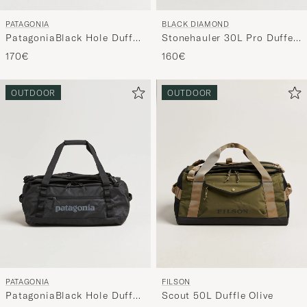
BLACK DIAMOND
PATAGONIA
Stonehauler 30L Pro Duffel
PatagoniaBlack Hole Duffel
Black
55LBlack
160€
170€
OUTDOOR
OUTDOOR
PATAGONIA
FILSON
PatagoniaBlack Hole Duffel
Scout 50L Duffle Olive