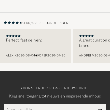
4.60/5
209 BEOORDELINGEN
Perfect, fast delivery.
A great curation o
brands
VORIGE
ALEX K
2026-08-04
KOPER
2026-07-26
ANDREI M
2026-08-
ABONNEER JE OP ONZE NIEUWSBRIEF
Krijg snel toegang tot nieuws en inspirerende inhoud
E-
Bedankt