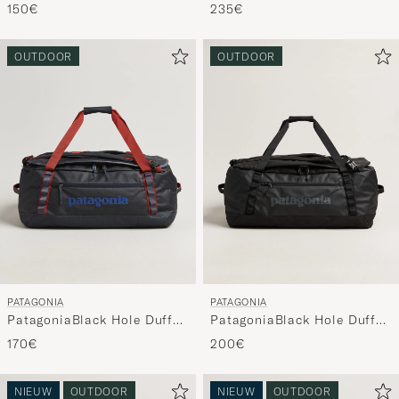
40LBlack
150€
235€
OUTDOOR
OUTDOOR
PATAGONIA
PATAGONIA
PatagoniaBlack Hole Duffel
PatagoniaBlack Hole Duffel
55LSmolder Blue
70LBlack
170€
200€
NIEUW
OUTDOOR
NIEUW
OUTDOOR