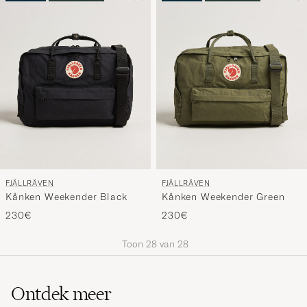
FJÄLLRÄVEN
FJÄLLRÄVEN
Kånken Weekender Black
Kånken Weekender Green
230€
230€
Toon
28
van
28
Ontdek meer