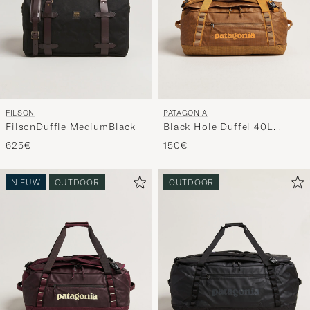
FILSON
PATAGONIA
FilsonDuffle MediumBlack
Black Hole Duffel 40L
Cinnamon Brown
625€
150€
NIEUW
OUTDOOR
OUTDOOR