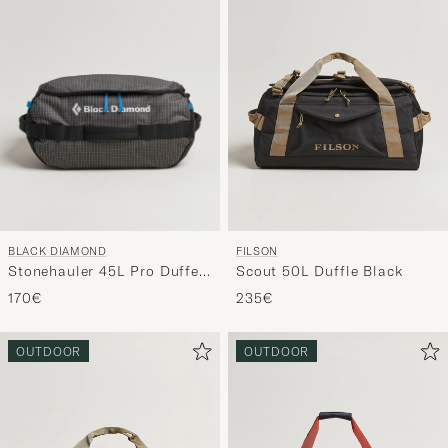
BLACK DIAMOND
FILSON
Stonehauler 45L Pro Duffel
Scout 50L Duffle Black
Black
170€
235€
OUTDOOR
OUTDOOR