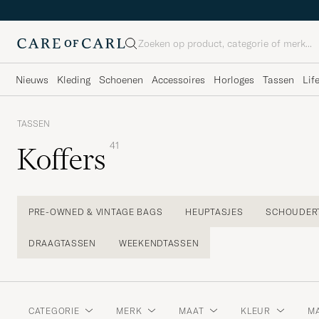
Zoeken
Nieuws
Kleding
Schoenen
Accessoires
Horloges
Tassen
Lif
TASSEN
41
Koffers
PRE-OWNED & VINTAGE BAGS
HEUPTASJES
SCHOUDER
DRAAGTASSEN
WEEKENDTASSEN
CATEGORIE
MERK
MAAT
KLEUR
MA