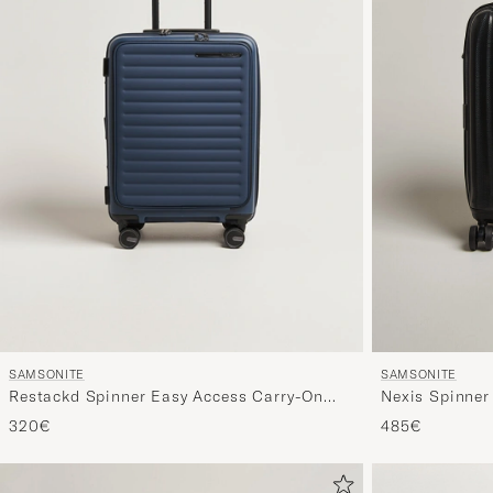
SAMSONITE
SAMSONITE
Nexis Spinner
Restackd Spinner Easy Access Carry-On
Midnight
485€
320€