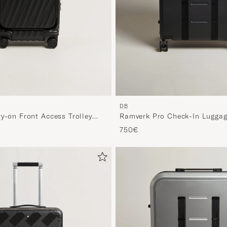
DB
y-on Front Access Trolley
Ramverk Pro Check-In Luggag
Silver/Black
750€