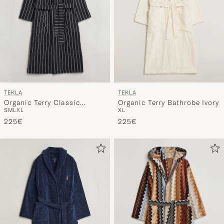
TEKLA
TEKLA
Organic Terry Classic
Organic Terry Bathrobe Ivory
S
M
L
XL
XL
Bathrobe Antwerp
225€
225€