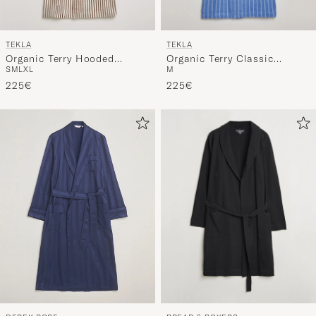
TEKLA
TEKLA
Organic Terry Hooded
Organic Terry Classic
S
M
L
XL
M
Bathrobe Kodiak Stripes
Bathrobe Marseille
225€
225€