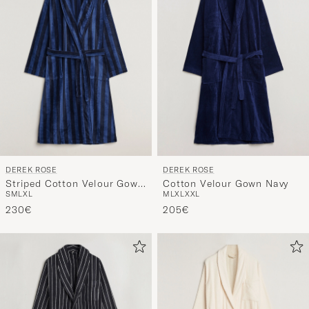
DEREK ROSE
DEREK ROSE
Striped Cotton Velour Gown
Cotton Velour Gown Navy
S
M
L
XL
M
L
XL
XXL
Navy
230€
205€