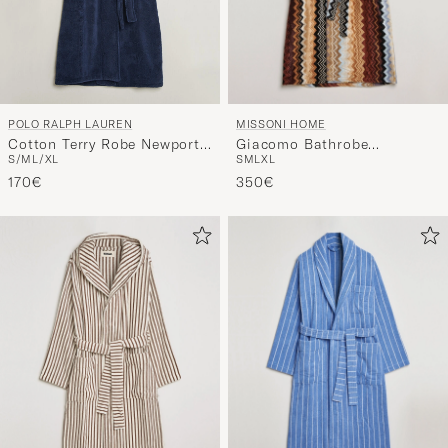
MISSONI HOME
POLO RALPH LAUREN
Giacomo Bathrobe
Cotton Terry Robe Newport
S
M
L
XL
S/M
L/XL
Multicolor
Navy
350€
170€