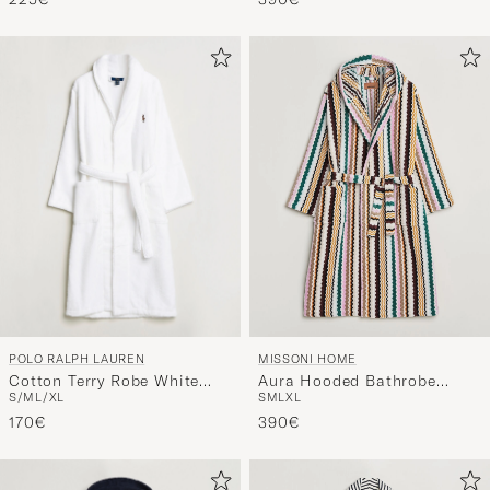
POLO RALPH LAUREN
MISSONI HOME
Cotton Terry Robe White
Aura Hooded Bathrobe
S/M
L/XL
S
M
L
XL
White
Multi
170€
390€