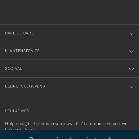
ngevuld
inschrijven
voor
onze
nieuwsbrief!
CARE OF CARL
KLANTENSERVICE
SOCIAAL
BEDRIJFSGEGEVENS
STIJLADVIES
Hulp nodig bij het vinden van jouw stijl? Laat ons je helpen, we
contact@careofcarl.com
helpen je graag!