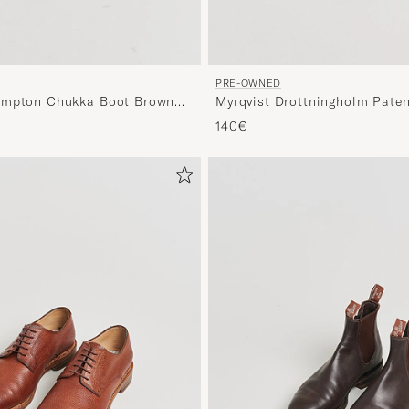
PRE-OWNED
Myrqvist Drottningholm Pate
empton Chukka Boot Brown
UK10 - EU44
EU41
140€