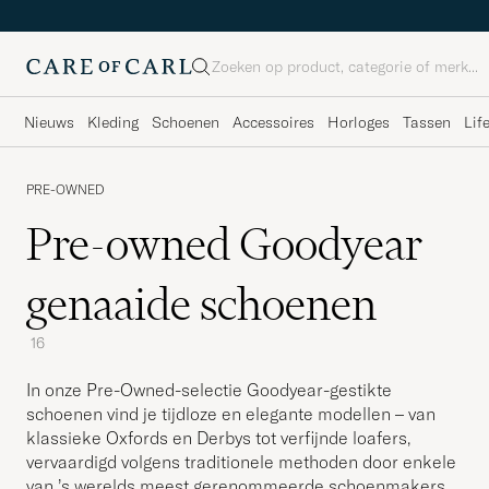
Zoeken
Nieuws
Kleding
Schoenen
Accessoires
Horloges
Tassen
Lif
PRE-OWNED
Pre-owned Goodyear
genaaide schoenen
16
In onze Pre-Owned-selectie Goodyear-gestikte
schoenen vind je tijdloze en elegante modellen – van
klassieke Oxfords en Derbys tot verfijnde loafers,
vervaardigd volgens traditionele methoden door enkele
van ’s werelds meest gerenommeerde schoenmakers.