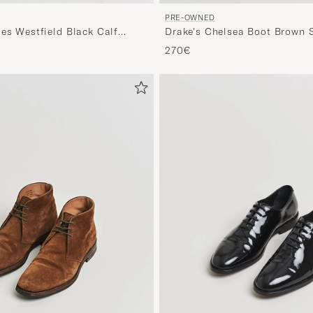
PRE-OWNED
nes Westfield Black Calf
Drake's Chelsea Boot Brown 
,5
EU43
270€