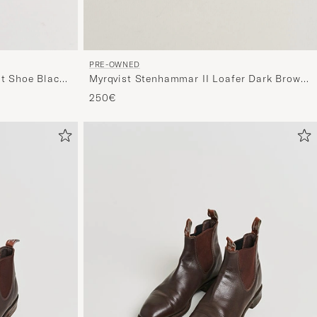
PRE-OWNED
nt Shoe Black
Myrqvist Stenhammar II Loafer Dark Brown
Calf UK10 - EU44
250€