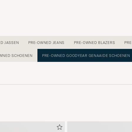
D JASSEN
PRE-OWNED JEANS
PRE-OWNED BLAZERS
PRE
WNED SCHOENEN
PRE-OWNED GOODYEAR GENAAIDE SCHOENEN