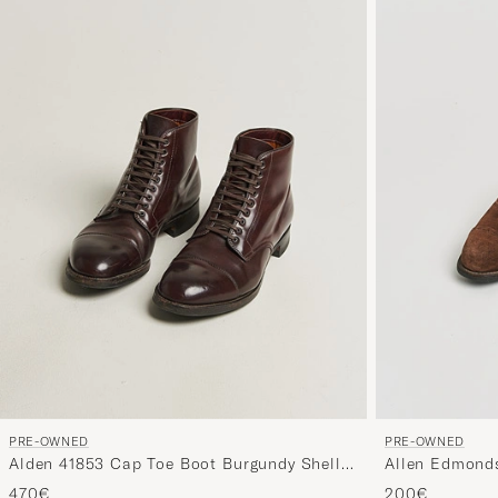
PRE-OWNED
PRE-OWNED
Alden 41853 Cap Toe Boot Burgundy Shell
Allen Edmond
Cordovan US10 - EU44
Suede UK8,5 
470€
200€