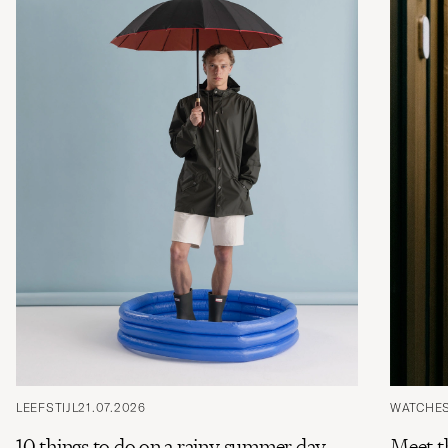
LEEFSTIJL
21.07.2026
WATCHE
10 things to do on a rainy summer day
Meet t