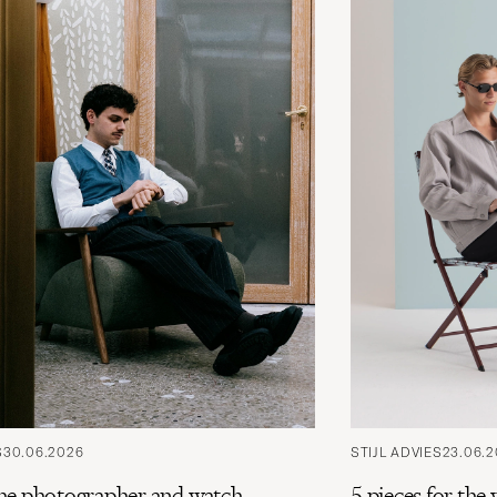
S
30.06.2026
STIJL ADVIES
23.06.
he photographer and watch
5 pieces for th