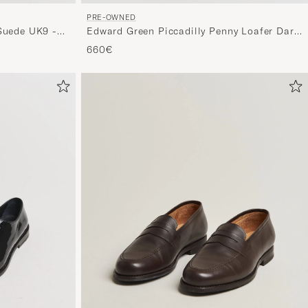
PRE-OWNED
Suede UK9 -
Edward Green Piccadilly Penny Loafer Dark
Oak Antique UK7,5 - EU41,5
660€