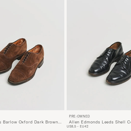
PRE-OWNED
s Barlow Oxford Dark Brown
Allen Edmonds Leeds Shell C
US8,5 - EU42
- EU42
Black US8,5 - EU42