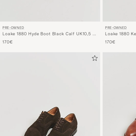
PRE-OWNED
PRE-OWNED
Loake 1880 Hyde Boot Black Calf UK10,5 -
Loake 1880 K
EU44,5
Suede UK7 - 
170€
170€