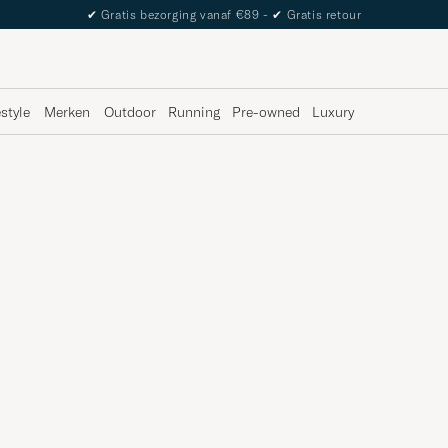
✔
Gratis bezorging vanaf €89 -
✔
Gratis retour
estyle
Merken
Outdoor
Running
Pre-owned
Luxury