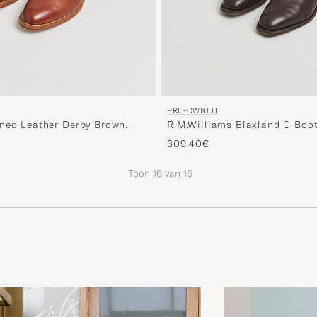
PRE-OWNED
ned Leather Derby Brown
R.M.Williams Blaxland G Boot
5
Chestnut UK9 - EU43,5
309,40€
Toon
16
van
16