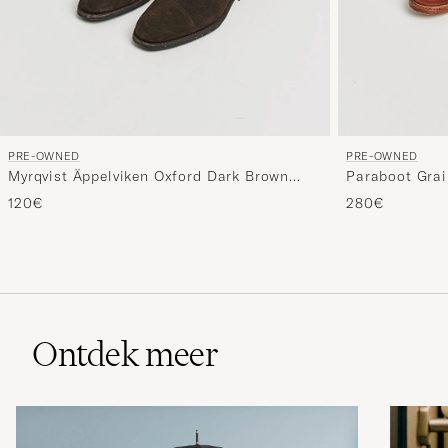
PRE-OWNED
PRE-OWNED
Myrqvist Äppelviken Oxford Dark Brown
Paraboot Grai
Suede UK6 - EU40
UK7,5 - EU41,
120€
280€
Ontdek meer