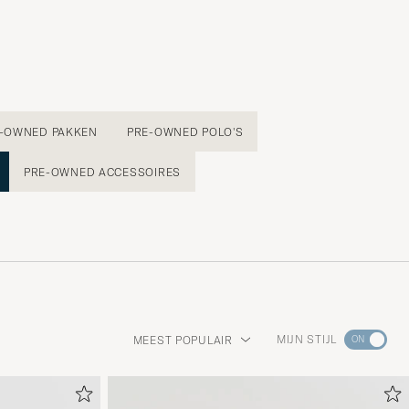
-OWNED PAKKEN
PRE-OWNED POLO'S
PRE-OWNED ACCESSOIRES
Ga
MIJN STIJL
MEEST POPULAIR
naar
Stijladvie