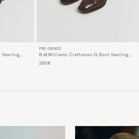
PRE-OWNED
 Yearling
R.M.Williams Craftsman G Boot Yearling
Chestnut UK9 - EU43,5
280€