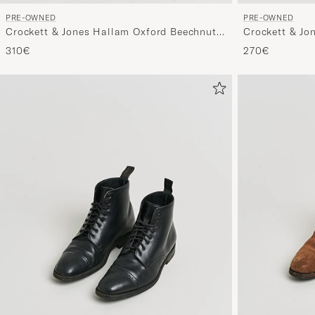
PRE-OWNED
PRE-OWNED
Crockett & Jones Hallam Oxford Beechnut
Crockett & Jo
Calf UK9,5 - EU43,5
UK6,5 - EU40
310€
270€