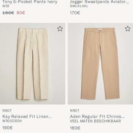
Tony 5-Pocket Pants Ivory
Jogger Sweatpants Aviator
W32
S
M
L
XL
XXL
Navy
Reguliere prijs
Verlaagd prijs
160€
80€
170€
NN07
NN07
Aden Regular Fit Chinos
Kay Relaxed Fit Linen
VEEL MATEN BESCHIKBAAR
W30
32
33
34
Khaki Beige
Trousers Oat
190€
160€