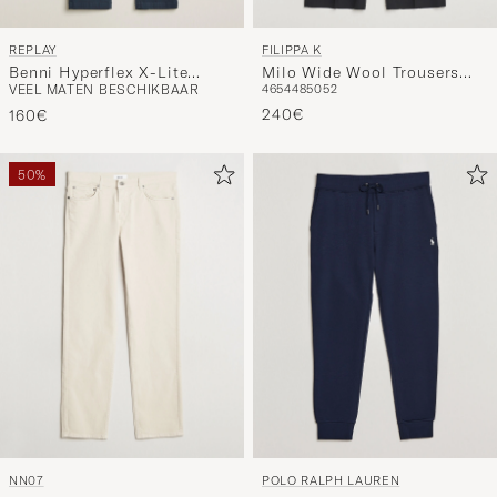
REPLAY
FILIPPA K
Benni Hyperflex X-Lite
Milo Wide Wool Trousers
VEEL MATEN BESCHIKBAAR
46
54
48
50
52
Chinos Navy
Black
240€
160€
50%
NN07
POLO RALPH LAUREN