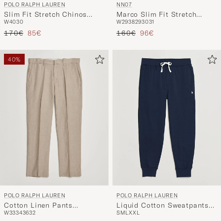
POLO RALPH LAUREN
NN07
Slim Fit Stretch Chinos
Marco Slim Fit Stretch
W40
30
W29
38
29
30
31
Classic Khaki
Chinos Black
Reguliere prijs
Verlaagd prijs
Reguliere prijs
Verlaagd prijs
170€
85€
160€
96€
40%
POLO RALPH LAUREN
POLO RALPH LAUREN
Cotton Linen Pants
Liquid Cotton Sweatpants
W33
34
36
32
S
M
L
XXL
Madison Tan Stone Grey
Navy