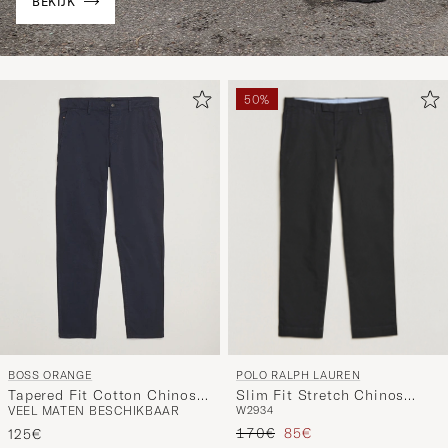
BEKIJK
50%
POLO RALPH LAUREN
BOSS ORANGE
Slim Fit Stretch Chinos
Tapered Fit Cotton Chinos
W29
34
VEEL MATEN BESCHIKBAAR
Black
Dark Blue
Reguliere prijs
Verlaagd prijs
170€
85€
125€