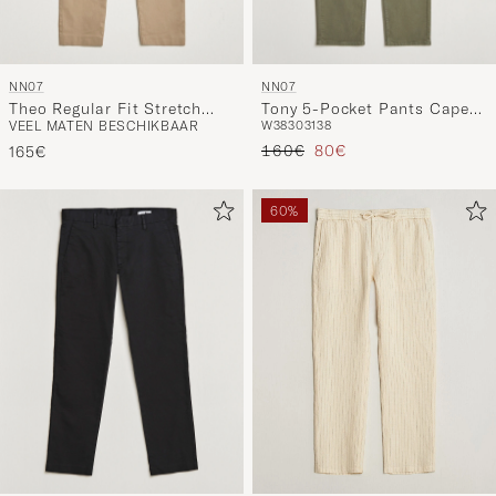
NN07
NN07
Theo Regular Fit Stretch
Tony 5-Pocket Pants Capers
VEEL MATEN BESCHIKBAAR
W38
30
31
38
Chinos Khaki
Green
Reguliere prijs
Verlaagd prijs
160€
80€
165€
60%