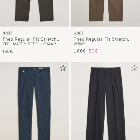
NN07
NN07
Theo Regular Fit Stretch
Theo Regular Fit Stretch
VEEL MATEN BESCHIKBAAR
W29
30
Chinos Dark Army
Chinos Mable Husk
Reguliere prijs
Verlaagd prijs
160€
80€
165€