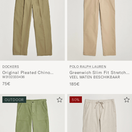
DOCKERS
POLO RALPH LAUREN
Original Pleated Chino
Greenwich Slim Fit Stretch
W31
32
33
34
36
VEEL MATEN BESCHIKBAAR
Loose British Khaki
Chinos Classic Khaki
75€
185€
OUTDOOR
50%