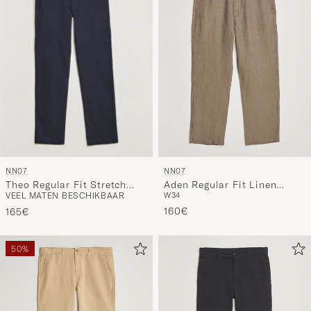
NN07
NN07
Theo Regular Fit Stretch
Aden Regular Fit Linen
VEEL MATEN BESCHIKBAAR
W34
Chinos Navy Blue
Trousers Clay Mirage
160€
165€
50%