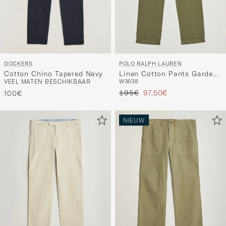
DOCKERS
POLO RALPH LAUREN
Cotton Chino Tapered Navy
Linen Cotton Pants Garden
VEEL MATEN BESCHIKBAAR
W36
38
Trail
Reguliere prijs
Verlaagd prijs
195€
97,50€
100€
NIEUW