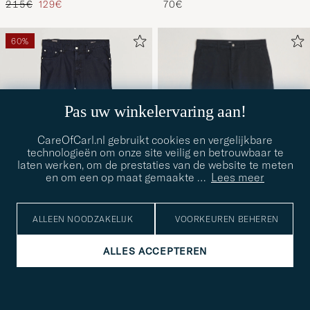
Reguliere prijs
Verlaagd prijs
215€
129€
70€
60%
Pas uw winkelervaring aan!
CareOfCarl.nl gebruikt cookies en vergelijkbare
technologieën om onze site veilig en betrouwbaar te
laten werken, om de prestaties van de website te meten
en om een op maat gemaakte
…
Lees meer
ALLEEN NOODZAKELIJK
VOORKEUREN BEHEREN
NN07
GANT
Aden Regular Fit Chinos
Slim Fit Cotton/Linen 5-
ALLES ACCEPTEREN
VEEL MATEN BESCHIKBAAR
W30
31
Navy Blue
Pocket Pants Evening Blue
Reguliere prijs
Verlaagd prijs
140€
56€
160€