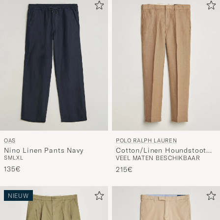
OAS
POLO RALPH LAUREN
Nino Linen Pants Navy
Cotton/Linen Houndstooth
S
M
L
XL
VEEL MATEN BESCHIKBAAR
Pants Vintage Khaki
135€
215€
NIEUW