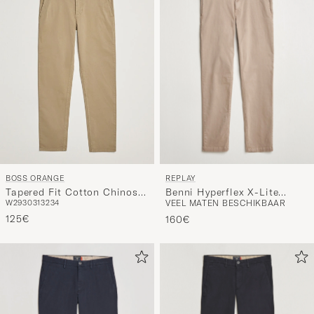
REPLAY
BOSS ORANGE
Benni Hyperflex X-Lite
Tapered Fit Cotton Chinos
VEEL MATEN BESCHIKBAAR
W29
30
31
32
34
Chinos Sand
Beige
125€
160€