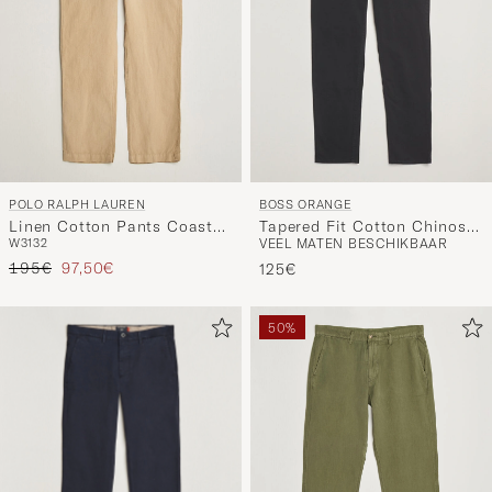
POLO RALPH LAUREN
BOSS ORANGE
Linen Cotton Pants Coastal
Tapered Fit Cotton Chinos
W31
32
VEEL MATEN BESCHIKBAAR
Beige
Black
Reguliere prijs
Verlaagd prijs
195€
97,50€
125€
50%