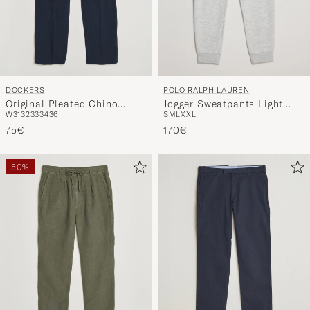
POLO RALPH LAUREN
DOCKERS
Jogger Sweatpants Light
Original Pleated Chino
S
M
L
XXL
W31
32
33
34
36
Sport Heather
Loose Navy
170€
75€
50%