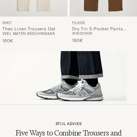
NN07
FILSON
Theo Linen Trousers Oat
Dry Tin 5-Pocket Pants
VEEL MATEN BESCHIKBAAR
W30
32
34
36
Whiskey
190€
160€
STIJL ADVIES
Five Ways to Combine Trousers and