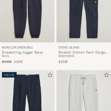
MONCLER GRENOBLE
STONE ISLAND
Drawstring Jogger Navy
Stretch Cotton Twill Cargo
M
L
XL
W30
31
32
36
Trousers Navy
Reguliere prijs
Verlaagd prijs
620€
496€
420€
NIEUW