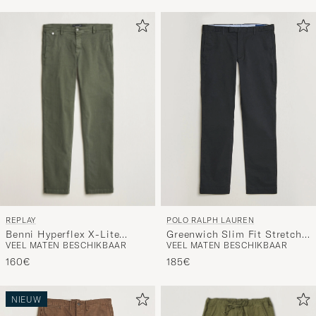
REPLAY
POLO RALPH LAUREN
Benni Hyperflex X-Lite
Greenwich Slim Fit Stretch
VEEL MATEN BESCHIKBAAR
VEEL MATEN BESCHIKBAAR
Chinos Dark Green
Chinos Black
160€
185€
NIEUW