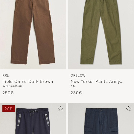
ORSLOW
RRL
New Yorker Pants Army
Field Chino Dark Brown
XS
W30
33
34
36
Green
230€
250€
20%