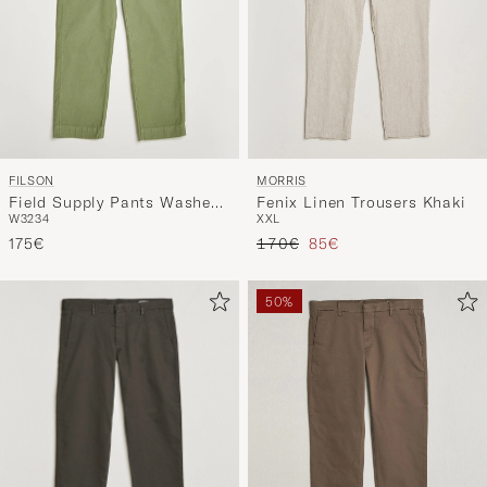
FILSON
MORRIS
Field Supply Pants Washed
Fenix Linen Trousers Khaki
W32
34
XXL
Green
Reguliere prijs
Verlaagd prijs
175€
170€
85€
50%