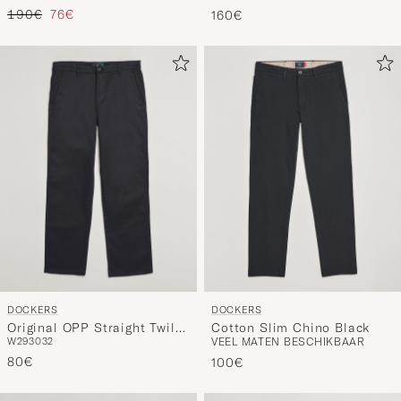
Reguliere prijs
Verlaagd prijs
190€
76€
160€
DOCKERS
DOCKERS
Original OPP Straight Twill
Cotton Slim Chino Black
W29
30
32
VEEL MATEN BESCHIKBAAR
Stretch Chino Black
80€
100€