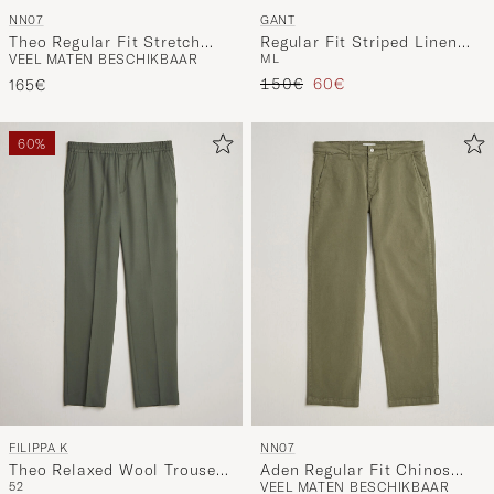
NN07
GANT
Theo Regular Fit Stretch
Regular Fit Striped Linen
VEEL MATEN BESCHIKBAAR
M
L
Chinos Black
Drawstring Pants Faded
Reguliere prijs
Verlaagd prijs
Beige
150€
60€
165€
60%
FILIPPA K
NN07
Theo Relaxed Wool Trousers
Aden Regular Fit Chinos
52
VEEL MATEN BESCHIKBAAR
Grey Green
Capers Green