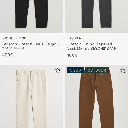
DOCKERS
STONE ISLAND
Cotton Chino Tapered
Stretch Cotton Twill Cargo
VEEL MATEN BESCHIKBAAR
W30
31
32
33
34
Steelhead
Trousers Black
420€
100€
NIEUW
OUTDOOR