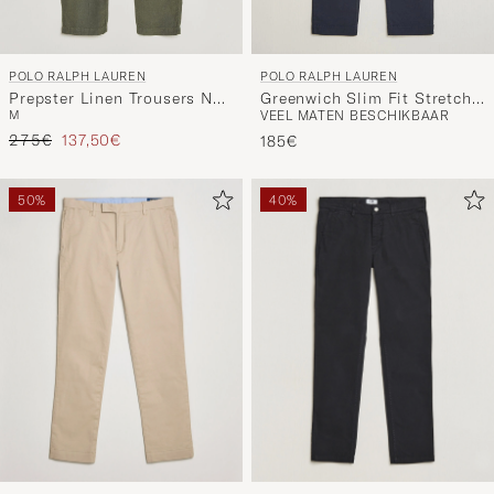
POLO RALPH LAUREN
POLO RALPH LAUREN
Prepster Linen Trousers New
Greenwich Slim Fit Stretch
M
VEEL MATEN BESCHIKBAAR
Olive
Chinos Aviator Navy
Reguliere prijs
Verlaagd prijs
275€
137,50€
185€
50%
40%