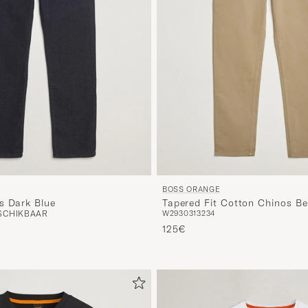
BOSS ORANGE
s Dark Blue
Tapered Fit Cotton Chinos Be
SCHIKBAAR
W29
30
31
32
34
125€