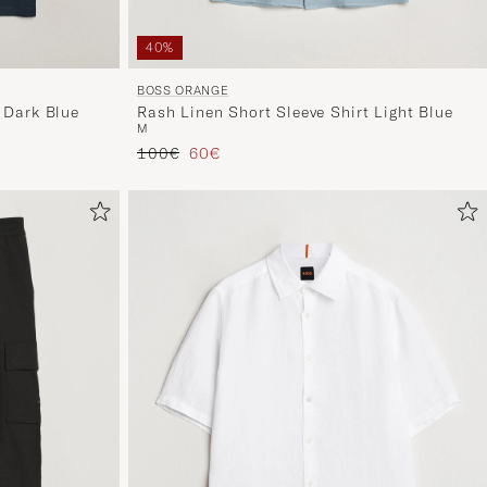
40%
BOSS ORANGE
 Dark Blue
Rash Linen Short Sleeve Shirt Light Blue
M
Reguliere prijs
Verlaagd prijs
100€
60€