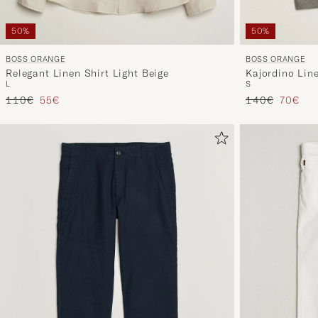
50%
50%
BOSS ORANGE
BOSS ORANGE
Relegant Linen Shirt Light Beige
Kajordino Lin
L
S
Green
Reguliere prijs
Verlaagd prijs
Reguliere prijs
Verlaag
110€
55€
140€
70€