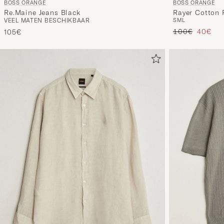
BOSS ORANGE
BOSS ORANGE
Rayer Cotton 
Re.Maine Jeans Black
S
M
L
VEEL MATEN BESCHIKBAAR
Reguliere prijs
Verlaag
100€
40€
105€