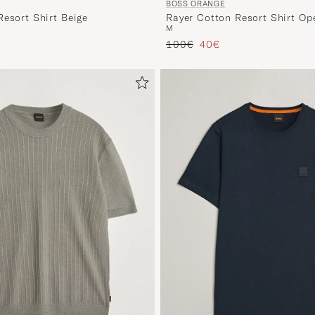
BOSS ORANGE
Resort Shirt Beige
Rayer Cotton Resort Shirt Op
M
d prijs
Reguliere prijs
Verlaagd prijs
100€
40€