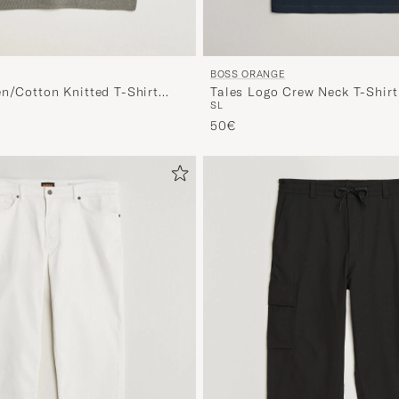
BOSS ORANGE
Tales Logo Crew Neck T-Shirt
en/Cotton Knitted T-Shirt
S
L
d prijs
50€