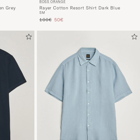
BOSS ORANGE
en Grey
Rayer Cotton Resort Shirt Dark Blue
S
M
Reguliere prijs
Verlaagd prijs
100€
50€