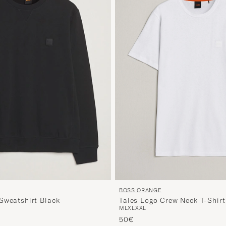
BOSS ORANGE
Tales Logo Crew Neck T-Shirt
Sweatshirt Black
M
L
XL
XXL
50€