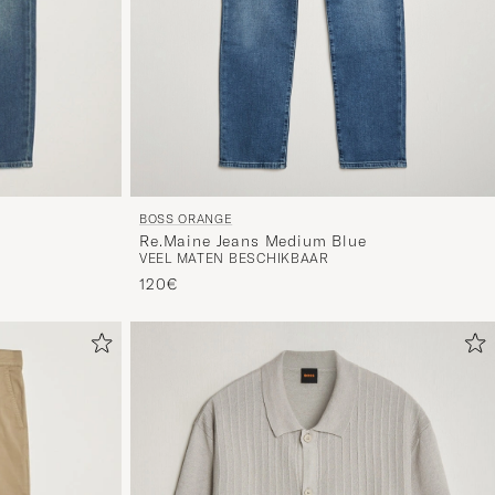
voor
jou
samenges
selectie.
BOSS ORANGE
Re.Maine Jeans Medium Blue
VEEL MATEN BESCHIKBAAR
120€