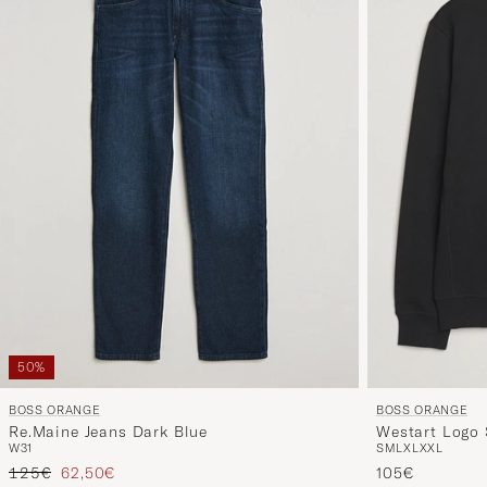
50%
BOSS ORANGE
BOSS ORANGE
Re.Maine Jeans Dark Blue
Westart Logo 
W31
S
M
L
XL
XXL
Reguliere prijs
Verlaagd prijs
125€
62,50€
105€