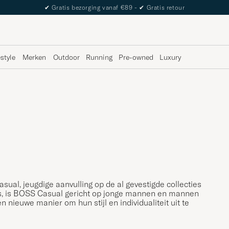
The Care of Carl Passport
estyle
Merken
Outdoor
Running
Pre-owned
Luxury
al, jeugdige aanvulling op de al gevestigde collecties
s, is BOSS Casual gericht op jonge mannen en mannen
n nieuwe manier om hun stijl en individualiteit uit te