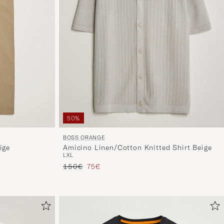
50%
BOSS ORANGE
Amicino Linen/Cotton Knitted Shirt Beige
ige
L
XL
Reguliere prijs
Verlaagd prijs
150€
75€