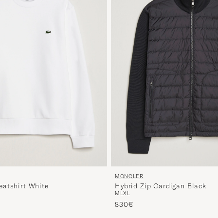
MONCLER
atshirt White
Hybrid Zip Cardigan Black
M
L
XL
d prijs
830€