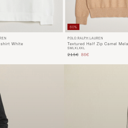
60%
POLO RALPH LAUREN
UREN
Textured Half Zip Camel Mel
shirt White
S
M
L
XL
XXL
Reguliere prijs
Verlaagd prijs
215€
86€