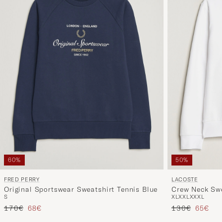
50%
60%
LACOSTE
FRED PERRY
Crew Neck Swe
Original Sportswear Sweatshirt Tennis Blue
XL
XXL
XXXL
S
Reguliere prijs
Verlaag
Reguliere prijs
Verlaagd prijs
130€
65€
170€
68€