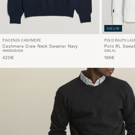
NIEUW
PIACENZA CASHMERE
POLO RALPH LA
Cashmere Crew Neck Sweater Navy
Polo RL Sweat
46
48
50
54
56
S
M
L
XL
420€
195€