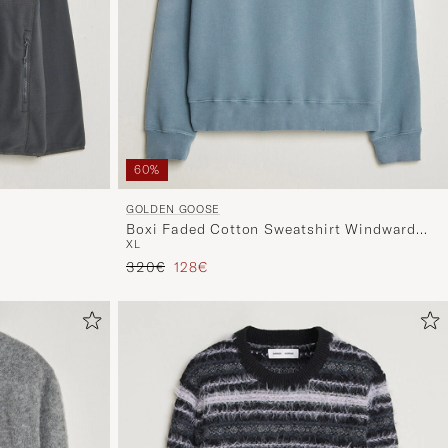
60%
GOLDEN GOOSE
Boxi Faded Cotton Sweatshirt Windward
XL
Blue
Reguliere prijs
Verlaagd prijs
320€
128€