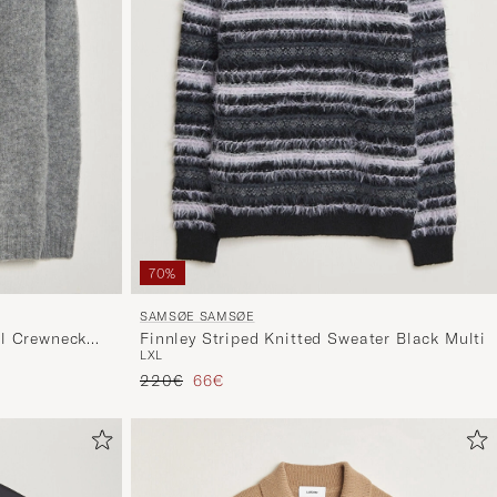
70%
SAMSØE SAMSØE
l Crewneck
Finnley Striped Knitted Sweater Black Multi
L
XL
Reguliere prijs
Verlaagd prijs
220€
66€