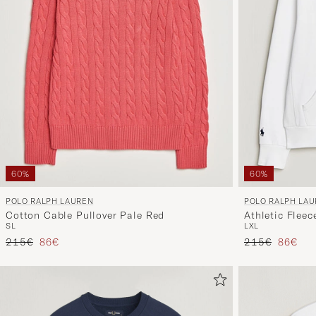
60%
60%
POLO RALPH LAUREN
POLO RALPH LA
Cotton Cable Pullover Pale Red
Athletic Flee
S
L
L
XL
Reguliere prijs
Verlaagd prijs
Reguliere prijs
Verlaag
215€
86€
215€
86€