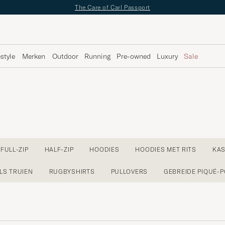
✔
Gratis bezorging vanaf €89 -
✔
Gratis retour
estyle
Merken
Outdoor
Running
Pre-owned
Luxury
Sale
FULL-ZIP
HALF-ZIP
HOODIES
HOODIES MET RITS
KAS
LS TRUIEN
RUGBYSHIRTS
PULLOVERS
GEBREIDE PIQUÉ-