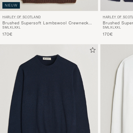
NIEUW
HARLEY OF SCOTLAND
HARLEY OF SCOT
Brushed Supersoft Lambswool Crewneck
Brushed Supe
S
M
L
XL
XXL
S
M
L
XL
XXL
Marron
Navy
170€
170€