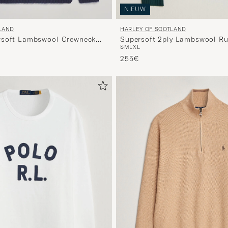
NIEUW
HARLEY OF SCOTLAND
LAND
Supersoft 2ply Lambswool R
rsoft Lambswool Crewneck
S
M
L
XL
Green/Red
255€