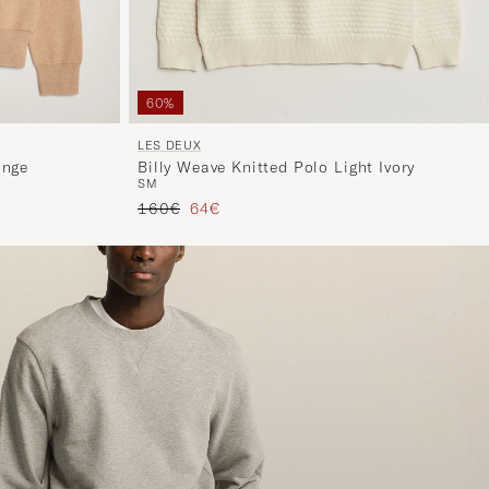
60%
LES DEUX
ange
Billy Weave Knitted Polo Light Ivory
S
M
Reguliere prijs
Verlaagd prijs
160€
64€