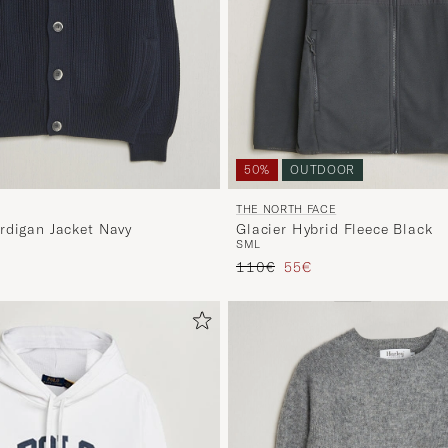
50%
OUTDOOR
THE NORTH FACE
rdigan Jacket Navy
Glacier Hybrid Fleece Black
S
M
L
d prijs
Reguliere prijs
Verlaagd prijs
110€
55€