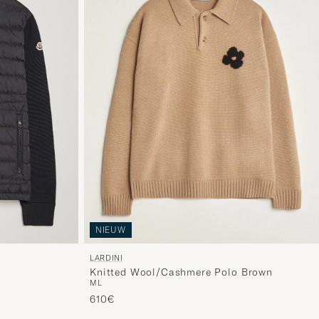
NIEUW
LARDINI
Knitted Wool/Cashmere Polo Brown
M
L
610€