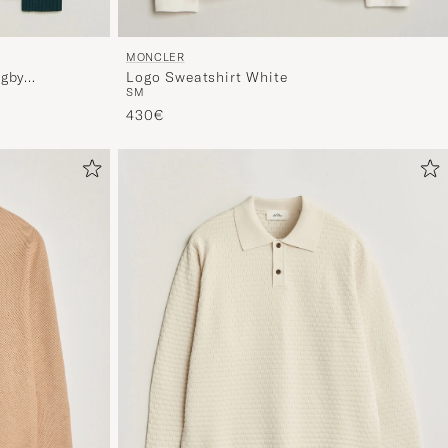
MONCLER
ugby
Logo Sweatshirt White
S
M
430€