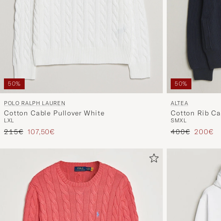
50%
50%
POLO RALPH LAUREN
ALTEA
Cotton Cable Pullover White
Cotton Rib Ca
L
XL
S
M
XL
Reguliere prijs
Verlaagd prijs
Reguliere prijs
Verlaag
215€
107,50€
400€
200€