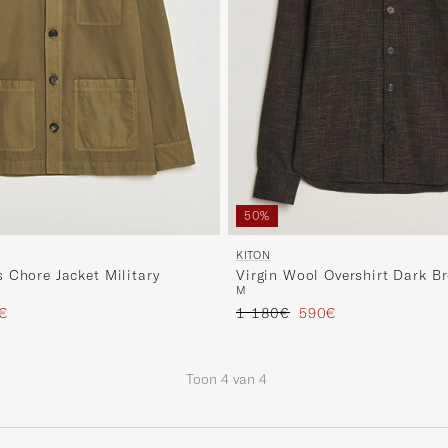
50%
KITON
Virgin Wool Overshirt Dark B
 Chore Jacket Military
M
Reguliere prijs
Verlaagd prijs
agd prijs
1 180€
590€
0€
Toon
4
van
4