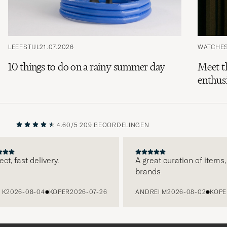
LEEFSTIJL
21.07.2026
WATCHE
10 things to do on a rainy summer day
Meet t
enthusi
4.60/5
209 BEOORDELINGEN
VORIGE
VOLGENDE
, fast delivery.
A great curation of items, c
brands
2026-08-04
KOPER
2026-07-26
ANDREI M
2026-08-02
KOPER
2