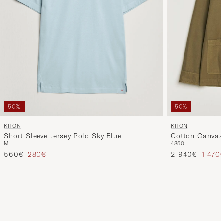
50%
50%
KITON
KITON
Short Sleeve Jersey Polo Sky Blue
Cotton Canvas
M
48
50
Reguliere prijs
Verlaagd prijs
Reguliere prijs
Verla
560€
280€
2 940€
1 47