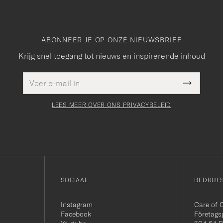
ABONNEER JE OP ONZE NIEUWSBRIEF
Krijg snel toegang tot nieuws en inspirerende inhoud
E-
Dit veld
mailadres
Submit
moet
Newslette
worden
Form
LEES MEER OVER ONS PRIVACYBELEID
ingevuld
SOCIAAL
BEDRIJF
Instagram
Care of 
Facebook
Företags