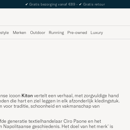
✔
Gratis bezorging vanaf €89 -
✔
Gratis retour
estyle
Merken
Outdoor
Running
Pre-owned
Luxury
aanse icoon
Kiton
vertelt een verhaal, met zorgvuldige hand
 die hart en ziel leggen in elk afzonderlijk kledingstuk.
iem voor traditie, schoonheid en vakmanschap van
fde generatie textielhandelaar Ciro Paone en het
ijn Napolitaanse geschiedenis. Het doel van het merk' is