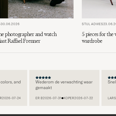
S
30.06.2026
STIJL ADVIES
23.06.
he photographer and watch
5 pieces for th
ast Raffael Frenner
wardrobe
olors, and
Wederom de verwachting waar
Snelle 
gemaakt
026-07-24
ER B
2026-07-31
KOPER
2026-07-22
LARS K