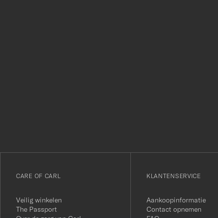
Bedankt
voor
het
inschrijven
voor
onze
nieuwsbrief!
CARE OF CARL
KLANTENSERVICE
Veilig winkelen
Aankoopinformatie
The Passport
Contact opnemen