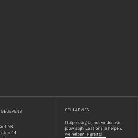
r
STIJLADVIES
SGEGEVENS
Hulp nodig bij het vinden van
Carl AB
jouw stijl? Laat ons je helpen,
gatan 44
we helpen je graag!