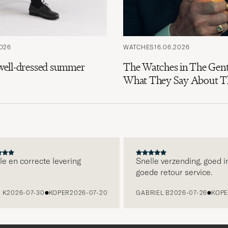
2026
WATCHES
16.06.2026
e well-dressed summer
The Watches in The Gen
What They Say About Th
en correcte levering
Snelle verzending, goed ing
goede retour service.
2026-07-30
KOPER
2026-07-20
GABRIEL B
2026-07-26
KOPER
2