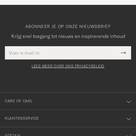
ABONNEER JE OP ONZE NIEUWSBRIEF
Krijg snel toegang tot nieuws en inspirerende inhoud
E-
Bedankt
it veld
mailadres
Submi
voor
moet
Newsl
orden
Form
LEES MEER OVER ONS PRIVACYBELEID
het
ngevuld
inschrijven
voor
onze
nieuwsbrief!
CARE OF CARL
KLANTENSERVICE
SOCIAAL