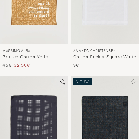
AMANDA CHRISTENSEN
MASSIMO ALBA
Cotton Pocket Square White
Printed Cotton Voile
Hankerchief Bronze
Reguliere prijs
Verlaagd prijs
9€
45€
22,50€
NIEUW