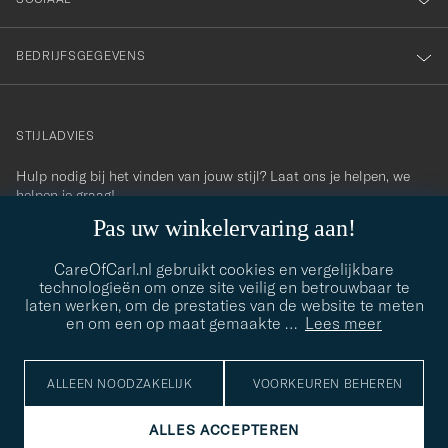
BEDRIJFSGEGEVENS
STIJLADVIES
Hulp nodig bij het vinden van jouw stijl? Laat ons je helpen, we
contact@careofcarl.com
helpen je graag!
Pas uw winkelervaring aan!
STIJLADVIES
CareOfCarl.nl gebruikt cookies en vergelijkbare
technologieën om onze site veilig en betrouwbaar te
laten werken, om de prestaties van de website te meten
© Care of Carl 2026
en om een op maat gemaakte
…
Lees meer
ALLEEN NOODZAKELIJK
VOORKEUREN BEHEREN
ALLES ACCEPTEREN