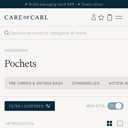
The Care of Carl Passport
Zoeken
ACCESSOIRES
Pochets
PRE-OWNED & VINTAGE BAGS
ZONNEBRILLEN
ACTIEVE 
Ga
MIJN STIJL
FILTER / SORTEREN
naar
Stijladvies
48
PRODUCTEN