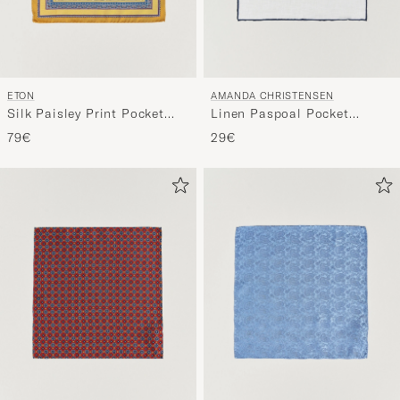
ETON
AMANDA CHRISTENSEN
Silk Paisley Print Pocket
Linen Paspoal Pocket
Square Yellow
Square White/Navy
79€
29€