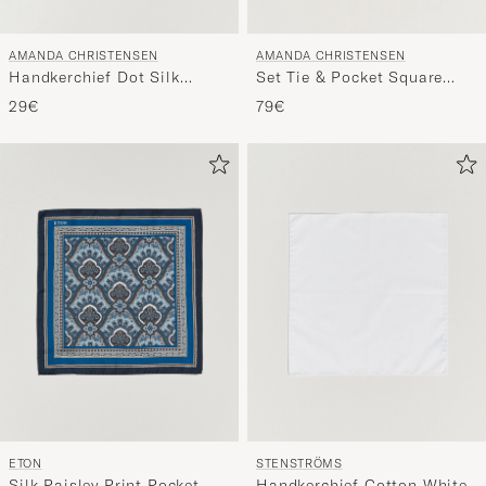
AMANDA CHRISTENSEN
AMANDA CHRISTENSEN
Handkerchief Dot Silk
Set Tie & Pocket Square
Bottle Green
Brown/White
29€
79€
ETON
STENSTRÖMS
Silk Paisley Print Pocket
Handkerchief Cotton White