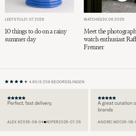
LEEFSTIJL
21.07.2026
WATCHES
30.06.2026
10 things to do on a rainy
Meet the photograph
summer day
watch enthusiast Raff
Frenner
4.60/5
209 BEOORDELINGEN
Perfect, fast delivery.
A great curation o
brands
VORIGE
ALEX K
2026-08-04
KOPER
2026-07-26
ANDREI M
2026-08-