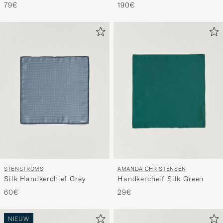
Square Green
Square Navy
79€
190€
STENSTRÖMS
AMANDA CHRISTENSEN
Silk Handkerchief Grey
Handkercheif Silk Green
60€
29€
NIEUW