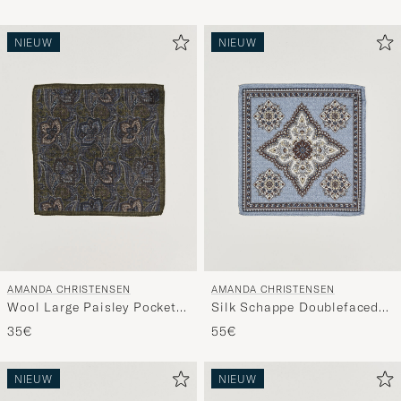
NIEUW
NIEUW
AMANDA CHRISTENSEN
AMANDA CHRISTENSEN
Wool Large Paisley Pocket
Silk Schappe Doublefaced
Square Green
Pocket Square Blue
35€
55€
NIEUW
NIEUW