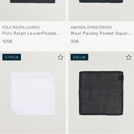
POLO RALPH LAUREN
AMANDA CHRISTENSEN
Polo Ralph LaurenPocket
Wool Paisley Pocket Square
SquareNavy
Navy
125€
35€
3-PACK
NIEUW