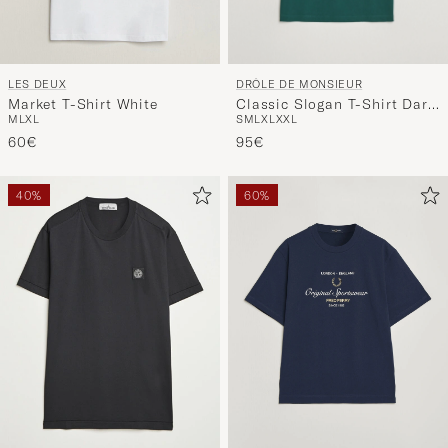
DRÔLE DE MONSIEUR
LES DEUX
Classic Slogan T-Shirt Dark
Market T-Shirt White
S
M
L
XL
XXL
M
L
XL
Green
95€
60€
40%
60%