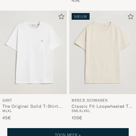
45€
NIEUW
GANT
MERZ B. SCHWANEN
The Original Solid T-Shirt
Classic Fit Loopwheeled T-
M
L
XL
S
M
L
XL
XXL
White
Shirt Nature
45€
105€
TOON MEER +