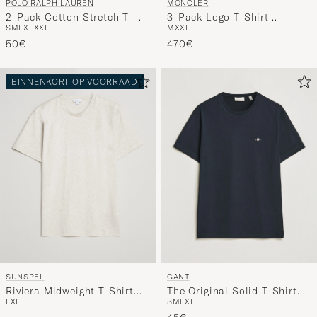
POLO RALPH LAUREN
MONCLER
2-Pack Cotton Stretch T-
3-Pack Logo T-Shirt
S
M
L
XL
XXL
M
XXL
Shirt Black
Grey/White/Black
50€
470€
BINNENKORT OP VOORRAAD
SUNSPEL
GANT
Riviera Midweight T-Shirt
The Original Solid T-Shirt
L
XL
S
M
L
XL
Archive White
Black