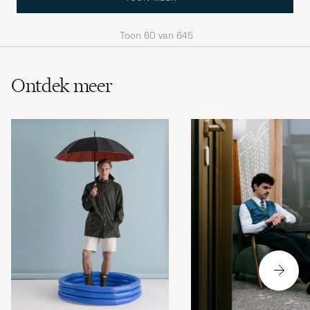
Toon
60
van
645
Ontdek meer