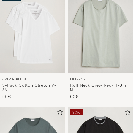
CALVIN KLEIN
FILIPPA K
3-Pack Cotton Stretch V-
Roll Neck Crew Neck T-Shirt
S
M
L
M
Neck T-Shirt White
Silver Grey
50€
60€
30%