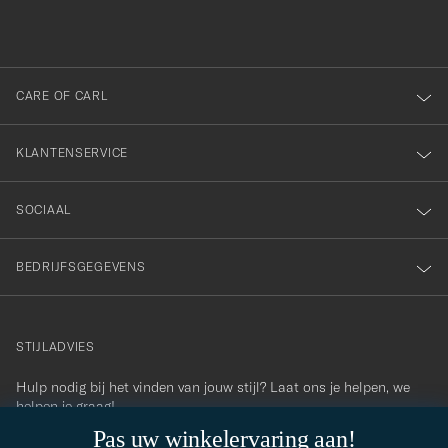
inschrijven
voor
onze
nieuwsbrief!
CARE OF CARL
KLANTENSERVICE
SOCIAAL
BEDRIJFSGEGEVENS
STIJLADVIES
Hulp nodig bij het vinden van jouw stijl? Laat ons je helpen, we
contact@careofcarl.com
helpen je graag!
Pas uw winkelervaring aan!
STIJLADVIES