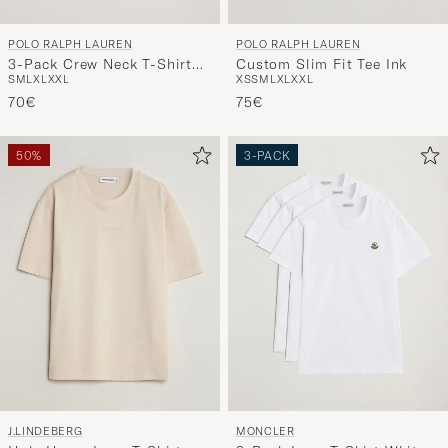
POLO RALPH LAUREN
POLO RALPH LAUREN
3-Pack Crew Neck T-Shirt
Custom Slim Fit Tee Ink
S
M
L
XL
XXL
XS
S
M
L
XL
XXL
Black
70€
75€
50%
3-PACK
J.LINDEBERG
MONCLER