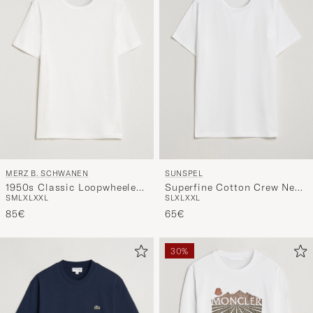
MERZ B. SCHWANEN
SUNSPEL
1950s Classic Loopwheeled
Superfine Cotton Crew Neck
S
M
L
XL
XXL
S
L
XL
XXL
T-shirt White
T-Shirt White
85€
65€
30%