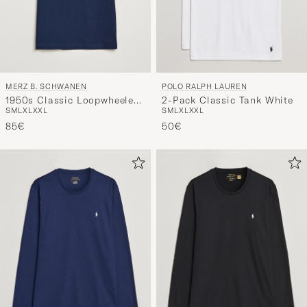
MERZ B. SCHWANEN
POLO RALPH LAUREN
1950s Classic Loopwheeled
2-Pack Classic Tank White
S
M
L
XL
XXL
S
M
L
XL
XXL
T-shirt Ink Blue
85€
50€