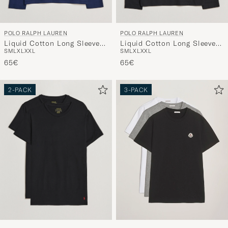
POLO RALPH LAUREN
POLO RALPH LAUREN
Liquid Cotton Long Sleeve
Liquid Cotton Long Sleeve
S
M
L
XL
XXL
S
M
L
XL
XXL
Crew Neck T-Shirt Cruise
Crew Neck T-Shirt Black
Navy
65€
65€
2-PACK
3-PACK