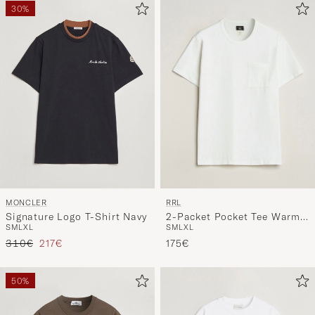
30%
RRL
MONCLER
2-Packet Pocket Tee Warm
Signature Logo T-Shirt Navy
S
M
L
XL
S
M
L
XL
White
Reguliere prijs
Verlaagd prijs
175€
310€
217€
50%