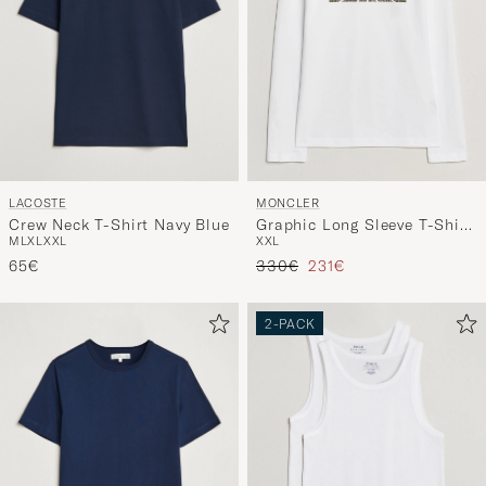
LACOSTE
MONCLER
Crew Neck T-Shirt Navy Blue
Graphic Long Sleeve T-Shirt
M
L
XL
XXL
XXL
White
Reguliere prijs
Verlaagd prijs
65€
330€
231€
2-PACK