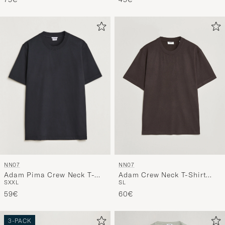
NN07
NN07
Adam Pima Crew Neck T-
Adam Crew Neck T-Shirt
S
XXL
S
L
Shirt Black
Dusky Port
59€
60€
3-PACK