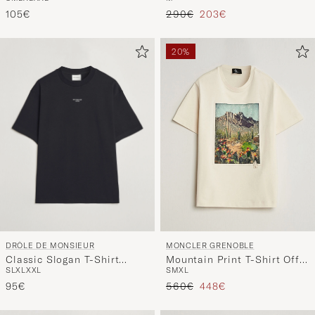
Reguliere prijs
Verlaagd prijs
105€
290€
203€
20%
DRÔLE DE MONSIEUR
MONCLER GRENOBLE
Classic Slogan T-Shirt
Mountain Print T-Shirt Off
S
L
XL
XXL
S
M
XL
Black
White
Reguliere prijs
Verlaagd prijs
95€
560€
448€