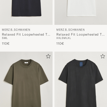
MERZ B. SCHWANEN
MERZ B. SCHWANEN
Relaxed Fit Loopwheeled T-
Relaxed Fit Loopwheeled T-
S
M
L
XXL
S
M
L
XL
Shirt Charcoal
Shirt White
110€
110€