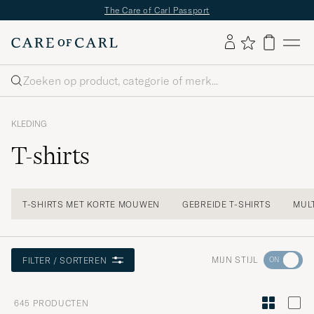
The Care of Carl Passport
Zoeken
KLEDING
T-shirts
T-SHIRTS MET KORTE MOUWEN
GEBREIDE T-SHIRTS
MUL
Ga
MIJN STIJL
FILTER / SORTEREN
naar
Stijladvies
645
PRODUCTEN