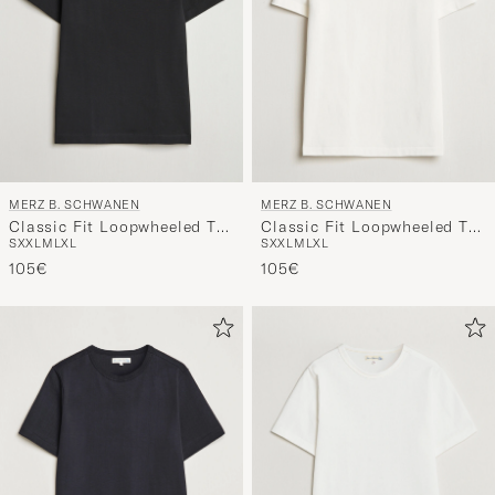
MERZ B. SCHWANEN
MERZ B. SCHWANEN
Classic Fit Loopwheeled T-
Classic Fit Loopwheeled T-
S
XXL
M
L
XL
S
XXL
M
L
XL
Shirt Black
Shirt White
105€
105€