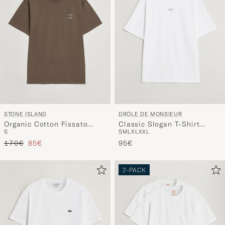
DRÔLE DE MONSIEUR
STONE ISLAND
Classic Slogan T-Shirt
Organic Cotton Fissato
S
M
L
XL
XXL
S
Optic White
Effect T-Shirt Umber
Reguliere prijs
Verlaagd prijs
95€
170€
85€
2-PACK