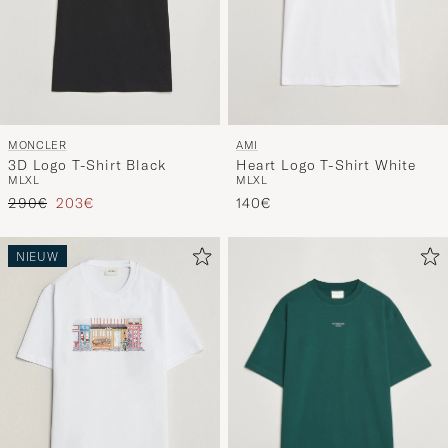
AMI
MONCLER
Heart Logo T-Shirt White
3D Logo T-Shirt Black
M
L
XL
M
L
XL
Reguliere prijs
Verlaagd prijs
140€
290€
203€
NIEUW