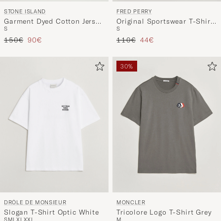
STONE ISLAND
FRED PERRY
Garment Dyed Cotton Jersey
Original Sportswear T-Shirt
S
S
T-Shirt Black
Tennis Blue
Reguliere prijs
Verlaagd prijs
Reguliere prijs
Verlaagd prijs
150€
90€
110€
44€
30%
DRÔLE DE MONSIEUR
MONCLER
Slogan T-Shirt Optic White
Tricolore Logo T-Shirt Grey
S
M
L
XL
XXL
M