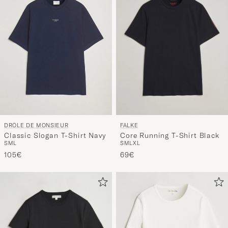
FALKE
DRÔLE DE MONSIEUR
Core Running T-Shirt Black
Classic Slogan T-Shirt Navy
S
M
L
XL
S
M
L
69€
105€