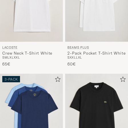
LACOSTE
BEAMS PLUS
Crew Neck T-Shirt White
2-Pack Pocket T-Shirt White
S
M
L
XL
XXL
S
XXL
L
XL
65€
60€
3-PACK