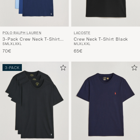
POLO RALPH LAUREN
LACOSTE
3-Pack Crew Neck T-Shirt
Crew Neck T-Shirt Black
S
M
L
XL
XXL
M
L
XL
XXL
Navy/Light Navy/Elite Blue
70€
65€
3-PACK