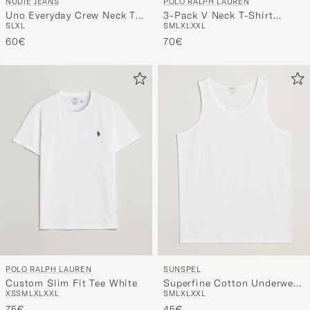
NUDIE JEANS
POLO RALPH LAUREN
Uno Everyday Crew Neck T-
3-Pack V Neck T-Shirt
S
L
XL
S
M
L
XL
XXL
Shirt Chalk White
White
60€
70€
POLO RALPH LAUREN
SUNSPEL
Custom Slim Fit Tee White
Superfine Cotton Underwear
XS
S
M
L
XL
XXL
S
M
L
XL
XXL
Vest White
75€
45€