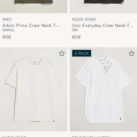
NN07
NUDIE JEANS
Adam Pima Crew Neck T-
Uno Everyday Crew Neck T-
S
M
XXL
S
M
Shirt Capers Green
Shirt Black
60€
60€
3-PACK