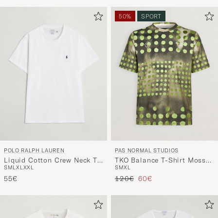
50%
SPORT
POLO RALPH LAUREN
PAS NORMAL STUDIOS
Liquid Cotton Crew Neck T-
TKO Balance T-Shirt Moss
S
M
L
XL
XXL
S
M
XL
Shirt White
Green
Reguliere prijs
Verlaagd prijs
55€
120€
60€