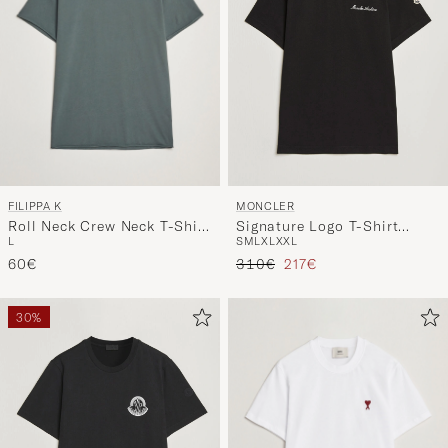
FILIPPA K
MONCLER
Roll Neck Crew Neck T-Shirt
Signature Logo T-Shirt
L
S
M
L
XL
XXL
Green Grey
Black
Reguliere prijs
Verlaagd prijs
60€
310€
217€
30%