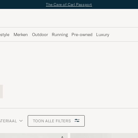
✔
Gratis bezorging vanaf €89 -
✔
Gratis retour
estyle
Merken
Outdoor
Running
Pre-owned
Luxury
TERIAAL
TOON ALLE FILTERS