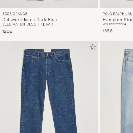
BOSS ORANGE
POLO RALPH LA
Delaware Jeans Dark Blue
Hampton Strai
VEEL MATEN BESCHIKBAAR
W30
33
32
33
34
Street
165€
125€