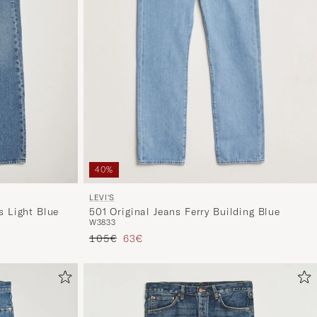
40%
LEVI'S
501 Original Jeans Ferry Building Blue
s Light Blue
W38
33
Reguliere prijs
Verlaagd prijs
105€
63€