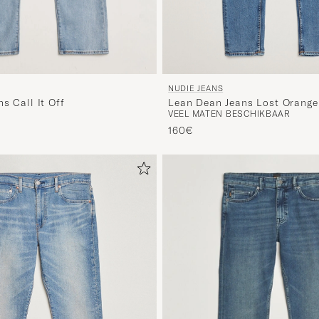
NUDIE JEANS
Lean Dean Jeans Lost Orange
s Call It Off
VEEL MATEN BESCHIKBAAR
d prijs
160€