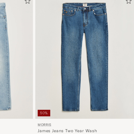
om
Mijn
Stijl
te
activeren
en
ervaar
een
voor
jou
samenges
selectie.
50%
MORRIS
James Jeans Two Year Wash