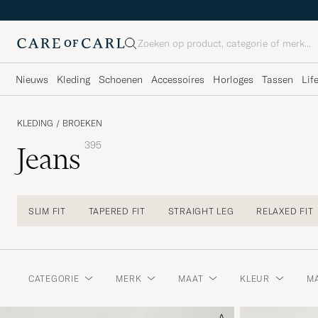
Zoeken
Nieuws
Kleding
Schoenen
Accessoires
Horloges
Tassen
Lif
KLEDING
/
BROEKEN
395
Jeans
SLIM FIT
TAPERED FIT
STRAIGHT LEG
RELAXED FIT
CATEGORIE
MERK
MAAT
KLEUR
MA