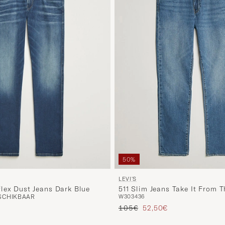
50%
LEVI'S
lex Dust Jeans Dark Blue
511 Slim Jeans Take It From 
SCHIKBAAR
W30
34
36
Reguliere prijs
Verlaagd prijs
105€
52,50€