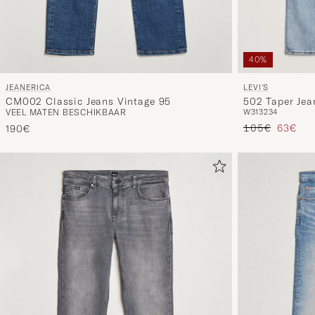
40%
JEANERICA
LEVI'S
CM002 Classic Jeans Vintage 95
502 Taper Jean
VEEL MATEN BESCHIKBAAR
W31
32
34
Reguliere prijs
Verlaag
105€
63€
190€