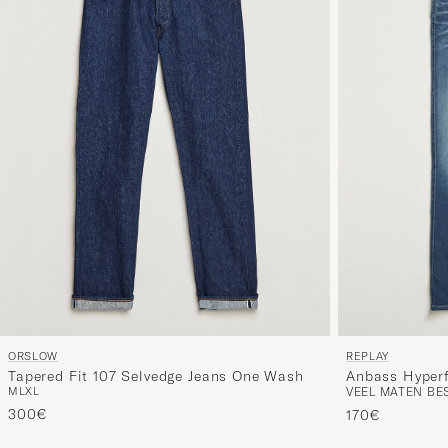
ORSLOW
REPLAY
Tapered Fit 107 Selvedge Jeans One Wash
Anbass Hyperf
M
L
XL
VEEL MATEN BE
300€
170€