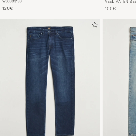
W36
30
31
33
VEEL MATEN BE
120€
100€