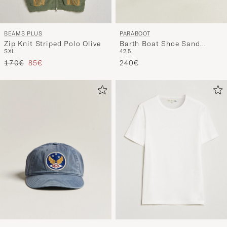
BEAMS PLUS
PARABOOT
Zip Knit Striped Polo Olive
Barth Boat Shoe Sand
S
XL
42,5
Suede
Reguliere prijs
Verlaagd prijs
170€
85€
240€