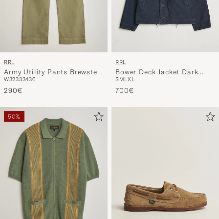
RRL
RRL
Army Utility Pants Brewster
Bower Deck Jacket Dark
W32
33
34
36
S
M
L
XL
Green
Navy
290€
700€
50%