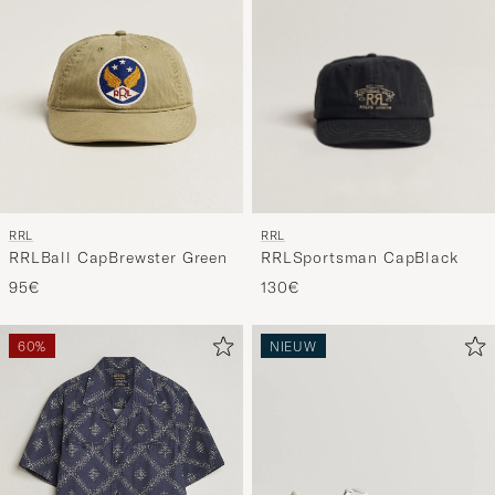
RRL
RRL
RRLSportsman CapBlack
RRLBall CapBrewster Green
130€
95€
60%
NIEUW