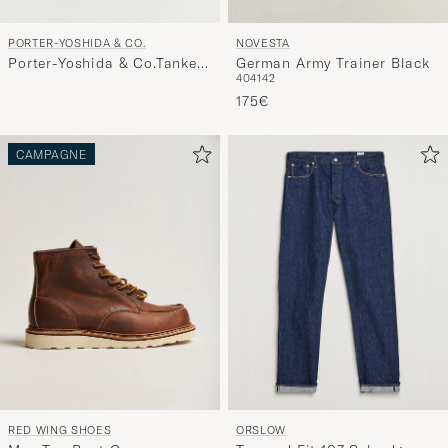
PORTER-YOSHIDA & CO.
NOVESTA
Porter-Yoshida & Co.Tanker
German Army Trainer Black
40
41
42
2Way Document BagNavy
175€
CAMPAGNE
RED WING SHOES
ORSLOW