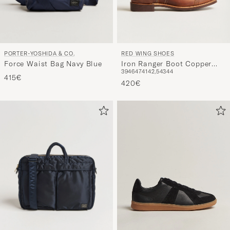
PORTER-YOSHIDA & CO.
RED WING SHOES
Force Waist Bag Navy Blue
Iron Ranger Boot Copper
39
46
47
41
42,5
43
44
Rough/Though Leather
415€
420€