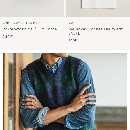
PORTER-YOSHIDA & CO.
RRL
Porter-Yoshida & Co.Force
2-Packet Pocket Tee Warm
S
M
L
XL
Small Shoulder BagBlack
White
340€
175€