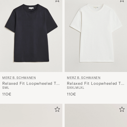
MERZ B. SCHWANEN
MERZ B. SCHWANEN
Relaxed Fit Loopwheeled T-
Relaxed Fit Loopwheeled T-
S
M
L
S
XXL
M
L
XL
Shirt Charcoal
Shirt White
110€
110€