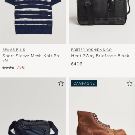
PORTER-YOSHIDA & CO.
BEAMS PLUS
Heat 3Way Briefcase Black
Short Sleeve Mesh Knit Polo
S
M
Navy
640€
Reguliere prijs
Verlaagd prijs
150€
75€
CAMPAGNE