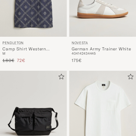
PENDLETON
NOVESTA
Camp Shirt Western
German Army Trainer White
M
40
41
42
43
44
45
Bandana
Reguliere prijs
Verlaagd prijs
180€
72€
175€