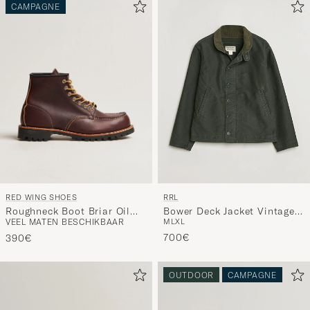
CAMPAGNE
RED WING SHOES
RRL
Roughneck Boot Briar Oil
Bower Deck Jacket Vintage
VEEL MATEN BESCHIKBAAR
M
L
XL
Slick Leather
Black
700€
390€
OUTDOOR
CAMPAGNE