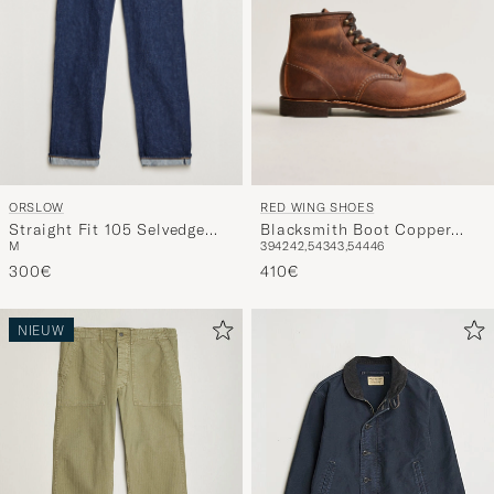
ORSLOW
RED WING SHOES
Straight Fit 105 Selvedge
Blacksmith Boot Copper
M
39
42
42,5
43
43,5
44
46
Jeans One Wash
Rough/Though Leather
300€
410€
NIEUW