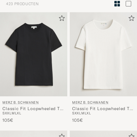
Stijladvies
423
PRODUCTEN
om
Mijn
Stijl
te
activeren
en
ervaar
een
voor
jou
samenges
selectie.
MERZ B. SCHWANEN
MERZ B. SCHWANEN
Classic Fit Loopwheeled T-
Classic Fit Loopwheeled T-
S
XXL
M
L
XL
S
XXL
M
L
XL
Shirt Black
Shirt White
105€
105€