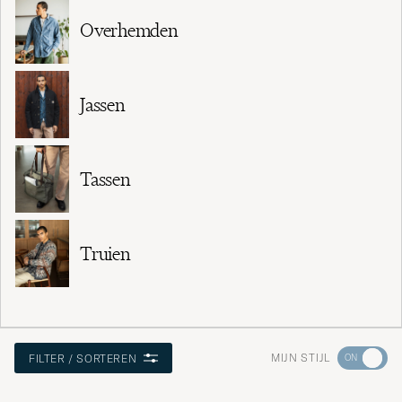
Overhemden
Jassen
Tassen
Truien
Ga
MIJN STIJL
FILTER / SORTEREN
naar