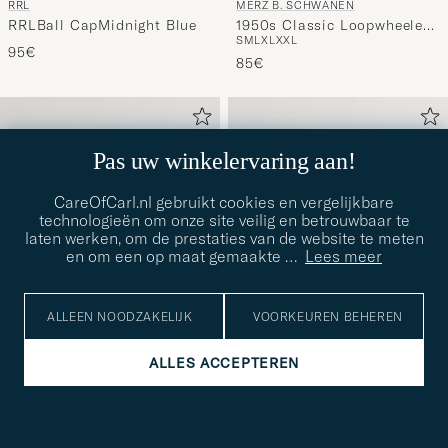
RRL
MERZ B. SCHWANEN
RRLBall CapMidnight Blue
1950s Classic Loopwheeled
S
M
L
XL
XXL
T-shirt White
95€
85€
Pas uw winkelervaring aan!
CareOfCarl.nl gebruikt cookies en vergelijkbare
technologieën om onze site veilig en betrouwbaar te
laten werken, om de prestaties van de website te meten
en om een op maat gemaakte
…
Lees meer
ALLEEN NOODZAKELIJK
VOORKEUREN BEHEREN
ALLES ACCEPTEREN
PORTER-YOSHIDA & CO.
RED WING SHOES
Porter-Yoshida & Co.Force
Weekender Oxford Copper
VEEL MATEN BESCHIKBAAR
Small Shoulder BagNavy
Rough/Though Leather
340€