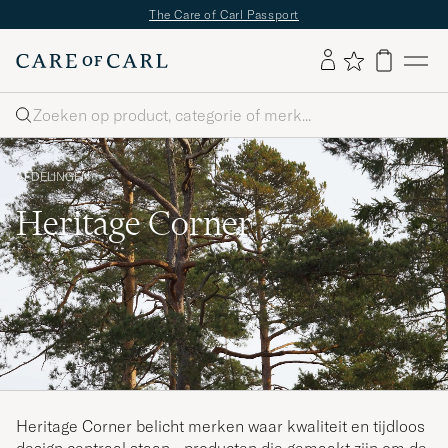
✔
Gratis bezorging vanaf €89 -
✔
Gratis retour
Zoeken
AFDELINGEN
Heritage Corner
Heritage Corner belicht merken waar kwaliteit en tijdloos