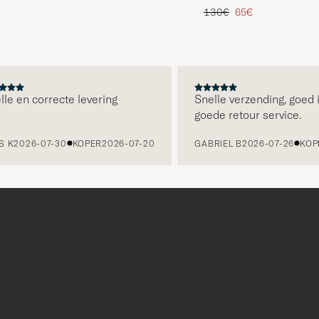
d prijs
Reguliere prijs
Verlaagd prijs
130€
65€
 en correcte levering
Snelle verzending, goed ing
goede retour service.
2026-07-30
KOPER
2026-07-20
GABRIEL B
2026-07-26
KOPER
2