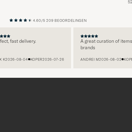
5
4.60/5
209 BEOORDELINGEN
VORIGE
VOLGENDE
, fast delivery.
A great curation of items, c
brands
2026-08-04
KOPER
2026-07-26
ANDREI M
2026-08-02
KOPER
2
Bedankt