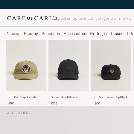
Zoeken
Nieuws
Kleding
Schoenen
Accessoires
Horloges
Tassen
Lif
RRLSportsman CapBlack
RRLBall CapBrewster
Stone IslandClassic
Green
Cotton CapBlack
130€
95€
135€
ACCESSOIRES