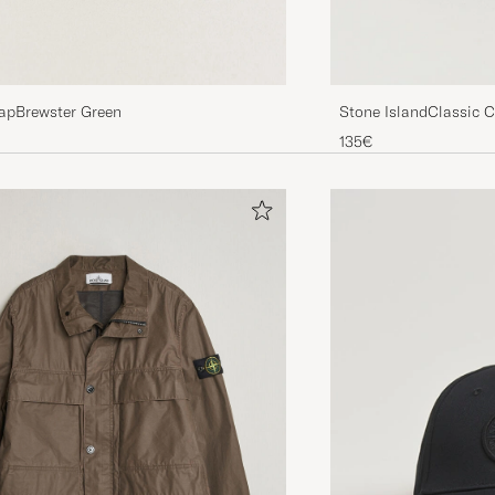
apBrewster Green
Stone IslandClassic 
135€