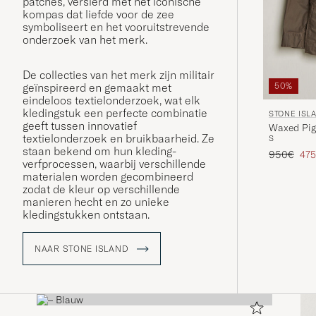
patches, versierd met het iconische
kompas dat liefde voor de zee
symboliseert en het vooruitstrevende
onderzoek van het merk.
De collecties van het merk zijn militair
geïnspireerd en gemaakt met
50%
eindeloos textielonderzoek, wat elk
kledingstuk een perfecte combinatie
STONE ISL
geeft tussen innovatief
Waxed Pig
textielonderzoek en bruikbaarheid. Ze
S
staan bekend om hun kleding-
Reguliere p
Ver
950€
47
verfprocessen, waarbij verschillende
materialen worden gecombineerd
zodat de kleur op verschillende
manieren hecht en zo unieke
kledingstukken ontstaan.
NAAR STONE ISLAND