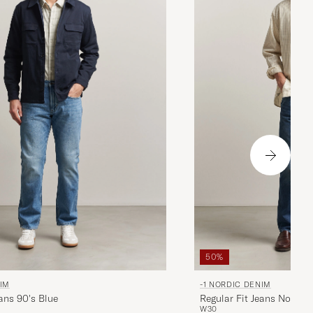
50%
NIM
-1 NORDIC DENIM
eans 90's Blue
Regular Fit Jeans Nordic
W30