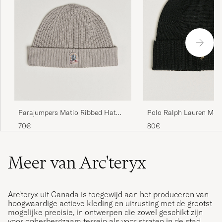
Polo Ralph Lauren Mer
Parajumpers Matio Ribbed Hat
Polo Black
Mid Grey
80€
70€
Meer van Arc'teryx
Arc'teryx uit Canada is toegewijd aan het produceren van
hoogwaardige actieve kleding en uitrusting met de grootst
mogelijke precisie, in ontwerpen die zowel geschikt zijn
voor onherbergzaam terrein als voor straten in de stad.