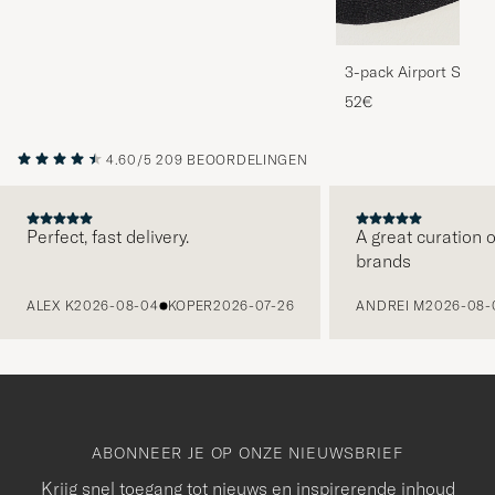
3-pack Airport Socks
Melange
52€
4.60/5
209 BEOORDELINGEN
Perfect, fast delivery.
A great curation o
brands
VORIGE
ALEX K
2026-08-04
KOPER
2026-07-26
ANDREI M
2026-08-
ABONNEER JE OP ONZE NIEUWSBRIEF
Krijg snel toegang tot nieuws en inspirerende inhoud