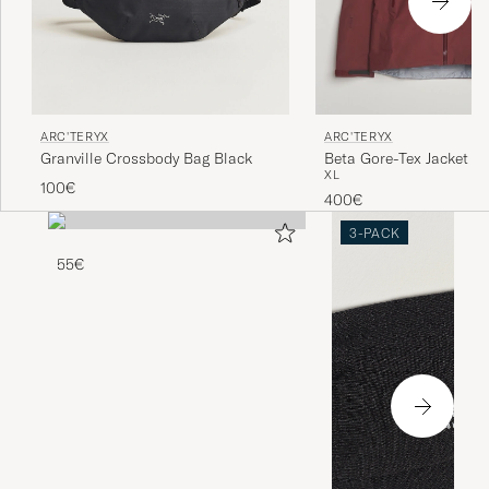
ARC'TERYX
ARC'TERYX
Granville Crossbody Bag Black
Beta Gore-Tex Jacket M
XL
100€
400€
3-PACK
55€