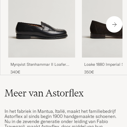
Myrqvist Stenhammar II Loafer
Loake 1880 Imperial Su
Black Calf
Loafers Dark Brown
340€
350€
Meer van Astorflex
In het fabriek in Mantua, Italië, maakt het familiebedrijf
Astorflex al sinds begin 1900 handgemaakte schoenen.
Nu in de zevende generatie onder leiding van Fabio
Travenzoli, maakt Astorflex, door middel van hun