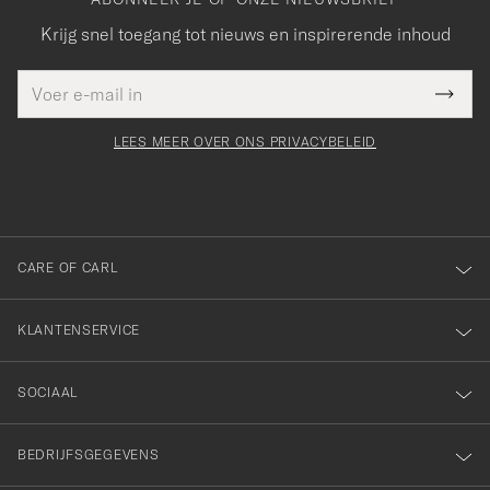
Krijg snel toegang tot nieuws en inspirerende inhoud
E-
Bedankt
it veld
mailadres
Submi
voor
moet
Newsl
orden
Form
LEES MEER OVER ONS PRIVACYBELEID
het
ngevuld
inschrijven
voor
onze
nieuwsbrief!
CARE OF CARL
KLANTENSERVICE
SOCIAAL
BEDRIJFSGEGEVENS