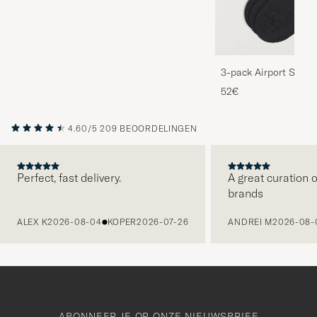
3-pack Airport Socks
Melange
52€
4.60/5
209 BEOORDELINGEN
Perfect, fast delivery.
A great curation o
brands
VORIGE
ALEX K
2026-08-04
KOPER
2026-07-26
ANDREI M
2026-08-
ABONNEER JE OP ONZE NIEUWSBRIEF