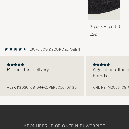
3-pack Airport Socks
Melange
52€
4.60/5
209 BEOORDELINGEN
Perfect, fast delivery.
A great curation o
brands
VORIGE
ALEX K
2026-08-04
KOPER
2026-07-26
ANDREI M
2026-08-
ABONNEER JE OP ONZE NIEUWSBRIEF