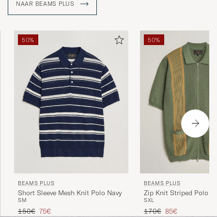
NAAR BEAMS PLUS
50%
50%
BEAMS PLUS
BEAMS PLUS
Short Sleeve Mesh Knit Polo Navy
Zip Knit Striped Polo Ol
S
M
S
XL
Reguliere prijs
Verlaagd prijs
Reguliere prijs
Verlaagd prijs
150€
75€
170€
85€