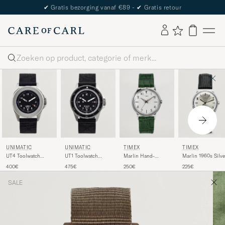
✔
Gratis bezorging vanaf €89 -
✔
Gratis retour
Zoeken
UNIMATIC
UNIMATIC
TIMEX
TIMEX
UT4 Toolwatch
UT1 Toolwatch
Marlin Hand-
Marlin 1960s Silve
Black
Black
Wound 34mm White
Sunray
400€
475€
250€
225€
Dial
SALE