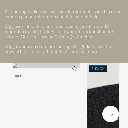
Alle horloges die door ons worden verkocht, worden door
experts gecontroleerd op conditie en echtheid.
Wij geven ook altijd een functionele garantie van 12
maanden op alle horloges die worden verkocht onder
Care of Carl Pre-Owned & Vintage Watches.
Wij garanderen dat u een horloge krijgt dat is wat het
beweert te zijn en dat meegaat zoals het hoort.
3-PACK
55€