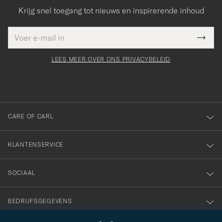
Krijg snel toegang tot nieuws en inspirerende inhoud
E-
Bedankt
it veld
mailadres
Submi
voor
moet
Newsl
orden
Form
LEES MEER OVER ONS PRIVACYBELEID
het
ngevuld
inschrijven
voor
onze
nieuwsbrief!
CARE OF CARL
KLANTENSERVICE
SOCIAAL
BEDRIJFSGEGEVENS