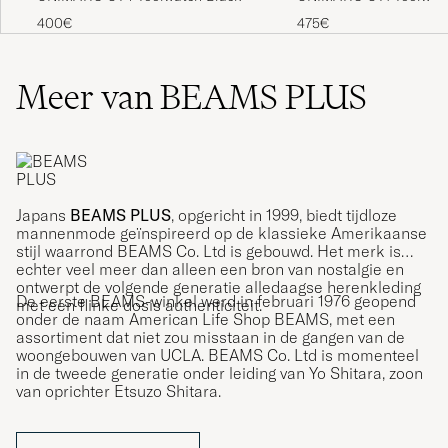
400€
475€
Meer van BEAMS PLUS
Japans
BEAMS PLUS
, opgericht in 1999, biedt tijdloze
mannenmode geïnspireerd op de klassieke Amerikaanse
stijl waarrond BEAMS Co. Ltd is gebouwd. Het merk is
echter veel meer dan alleen een bron van nostalgie en
ontwerpt de volgende generatie alledaagse herenkleding
De eerste BEAMS-winkel werd in februari 1976 geopend
met een flinke dosis authenticiteit.
onder de naam American Life Shop BEAMS, met een
assortiment dat niet zou misstaan in de gangen van de
woongebouwen van UCLA. BEAMS Co. Ltd is momenteel
in de tweede generatie onder leiding van Yo Shitara, zoon
van oprichter Etsuzo Shitara.