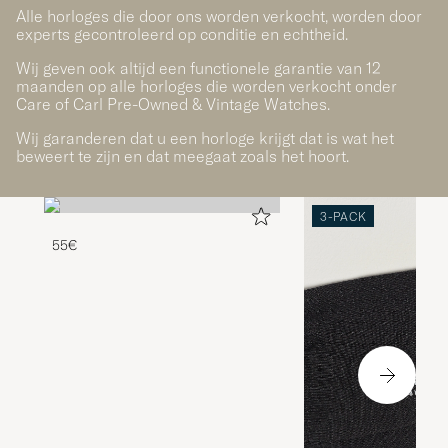
Alle horloges die door ons worden verkocht, worden door
experts gecontroleerd op conditie en echtheid.
Wij geven ook altijd een functionele garantie van 12
maanden op alle horloges die worden verkocht onder
Care of Carl Pre-Owned & Vintage Watches.
Wij garanderen dat u een horloge krijgt dat is wat het
beweert te zijn en dat meegaat zoals het hoort.
3-PACK
55€