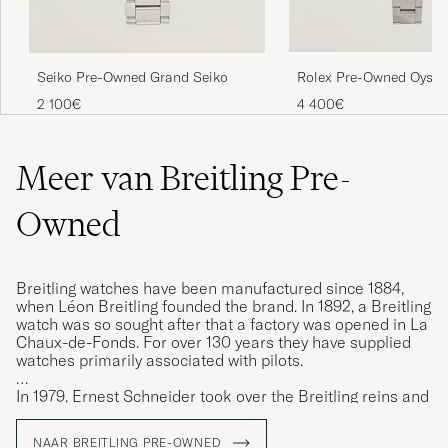
Seiko Pre-Owned Grand Seiko
Rolex Pre-Owned Oyster
2 100€
4 400€
Meer van Breitling Pre-
Owned
Breitling watches have been manufactured since 1884,
when Léon Breitling founded the brand. In 1892, a Breitling
watch was so sought after that a factory was opened in La
Chaux-de-Fonds. For over 130 years they have supplied
watches primarily associated with pilots.
In 1979, Ernest Schneider took over the Breitling reins and
not only led the brand through the devastating quartz
crisis, but also saw the watchmaker flourish with renewed
NAAR BREITLING PRE-OWNED