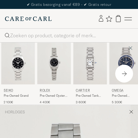
The Care of Carl Passport
Zoeken
SEIKO
ROLEX
CARTIER
OMEGA
Pre-Owned Grand
Pre-Owned Oyster
Pre-Owned Tank
Pre-Owned
Perpetual
Must
Seamaster 300
2 100€
4 400€
3 600€
5 300€
HORLOGES