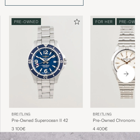
vigor.
PRE-OWNED
FOR HER
PRE-OWN
BREITLING
BREITLING
Pre-Owned Superocean II 42
Pre-Owned Chronomat 
Diamant
3 100€
4 400€