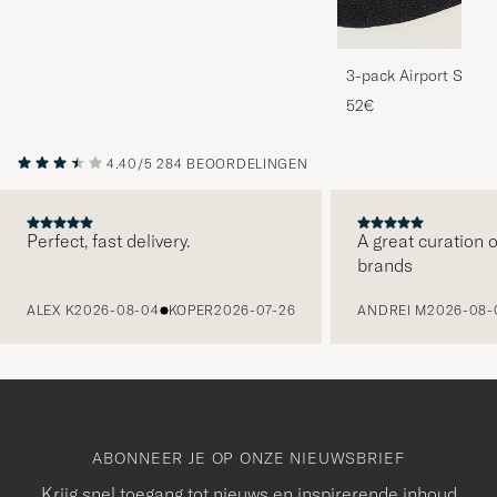
3-pack Airport Socks
Melange
52€
4.40/5
284 BEOORDELINGEN
Perfect, fast delivery.
A great curation o
brands
VORIGE
ALEX K
2026-08-04
KOPER
2026-07-26
ANDREI M
2026-08-
ABONNEER JE OP ONZE NIEUWSBRIEF
Krijg snel toegang tot nieuws en inspirerende inhoud