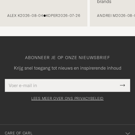
brands
VORIGE
ALEX K
2026-08-04
KOPER
2026-07-26
ANDREI M
2026-08-
ABONNEER JE OP ONZE NIEUWSBRIEF
Krijg snel toegang tot nieuws en inspirerende inhoud
Bedankt
E-
it veld
Submi
voor
mailadres
Newsl
moet
het
Form
LEES MEER OVER ONS PRIVACYBELEID
orden
inschrijven
ngevuld
voor
onze
nieuwsbrief!
CARE OF CARL