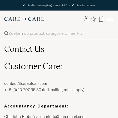
✔
Gratis bezorging vanaf €89 -
✔
Gratis retour
Zoeken
Contact Us
Customer Care:
contact@careofcarl.com
+46 (0) 10-707 95 80
(intl. calling rates apply)
Accountancy Department:
Charlotta Ribbnäs -
charlotta@careofcarl.com