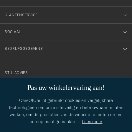
KLANTENSERVICE
SOCIAAL
BEDRIJFSGEGEVENS
STIJLADVIES
Hulp nodig bij het vinden van jouw stijl? Laat ons je helpen, we
contact@careofcarl.com
Pas uw winkelervaring aan!
helpen je graag!
CareOfCarl.nl gebruikt cookies en vergelijkbare
STIJLADVIES
technologieën om onze site veilig en betrouwbaar te laten
werken, om de prestaties van de website te meten en om
een op maat gemaakte
…
Lees meer
© Care of Carl 2026