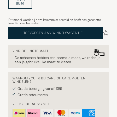
UK12 -
EU46
Dit model wordt bij onze leverancier besteld en heeft een geschatte
levertijd van 1–2 weken.
TOEVOEGEN AAN WINKELWAGENTJE
VIND DE JUISTE MAAT
De schoenen hebben een normale maat, we raden je
aan je gebruikelijke maat te kiezen.
WAAROM ZOU IK BIJ CARE OF CARL MOETEN
WINKELEN?
Gratis bezorging vanaf €89
Gratis retourneren
VEILIGE BETALING MET