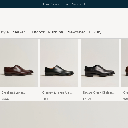
The Care of Carl Passport
estyle
Merken
Outdoor
Running
Pre-owned
Luxury
Crockett & Jones Alex
Edward Green Chelsea
Cro
Crockett & Jones
Wholecut Oxford Black
Oxford Black Calf
Con
Weymouth 2 Handgrade
715€
1 410€
69
880€
Calf
Dar
Wholecut Dk Brown
Antique Calf