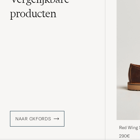
producten
NAAR OXFORDS
Red Wing 
Rough/Tho
290€