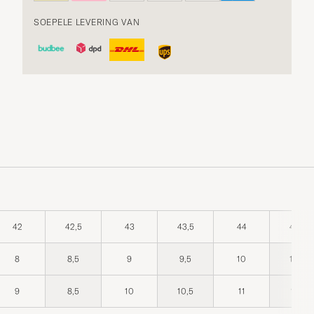
SOEPELE LEVERING VAN
42
42,5
43
43,5
44
44,5
8
8,5
9
9,5
10
10,5
9
8,5
10
10,5
11
11,5