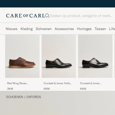
Zoeken
Nieuws
Kleding
Schoenen
Accessoires
Horloges
Tassen
Lif
Red Wing Shoes
Crockett & Jones Hallam
Crockett & Jones
Weekender Oxford
Oxford Black Calf
Connaught 2 City Sole
290€
695€
695€
Copper Rough/Though
Black Calf
Leather
SCHOENEN
/
OXFORDS