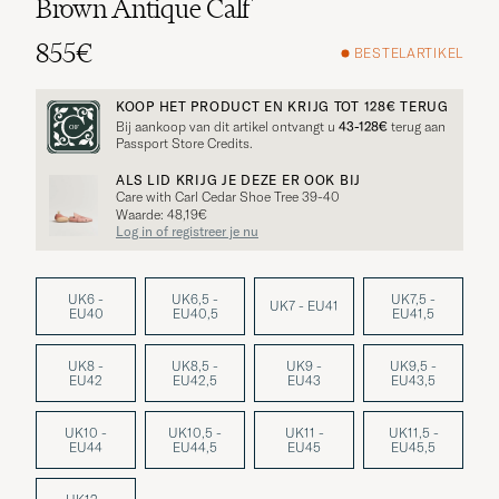
Brown Antique Calf
855€
BESTELARTIKEL
KOOP HET PRODUCT EN KRIJG TOT
128€
TERUG
Bij aankoop van dit artikel ontvangt u
43-128€
terug aan
Passport Store Credits.
ALS LID KRIJG JE DEZE ER OOK BIJ
Care with Carl Cedar Shoe Tree 39-40
Waarde: 48,19€
Log in of registreer je nu
UK6 -
UK6,5 -
UK7,5 -
UK7 - EU41
EU40
EU40,5
EU41,5
UK8 -
UK8,5 -
UK9 -
UK9,5 -
EU42
EU42,5
EU43
EU43,5
UK10 -
UK10,5 -
UK11 -
UK11,5 -
EU44
EU44,5
EU45
EU45,5