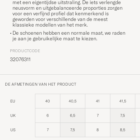
met een eigentijdse uitstraling. De iets verlengde
neusvorm en uitgebalanceerde proporties zorgen
voor een verfijnd profiel dat kenmerkend is
geworden voor verschillende van de meest
klassieke modellen van het merk.
De schoenen hebben een normale maat, we raden
je aan je gebruikelijke maat te kiezen.
PRODUCTCODE
32076311
DE AFMETINGEN VAN HET PRODUCT
EU
40
40,5
41
41,5
UK
6
6,5
7
7,5
US
7
7,5
8
8,5