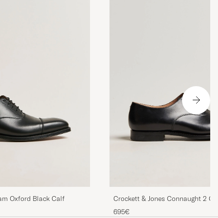
am Oxford Black Calf
Crockett & Jones Connaught 2 Cit
Calf
695€