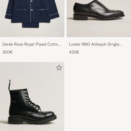
Derek Rose Royal Piped Cotton
Loake 1880 Aldwych Single
Pyjama Set Navy
Oxford Black Calf
300€
430€