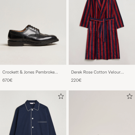
Crockett & Jones Pembroke
Derek Rose Cotton Velour
Derbys Black Calf
Striped Gown Red/Blue
670€
220€