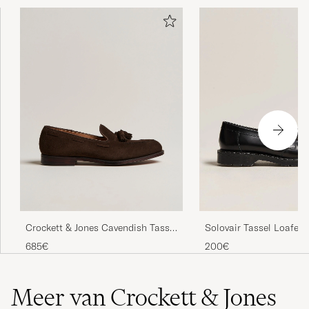
Crockett & Jones Cavendish Tassel
Solovair Tassel Loafer 
Loafer Dark Brown Suede
685€
200€
Meer van Crockett & Jones