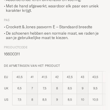
Met de hand afgewerkt, waardoor elk paar een uniek
karakter krijgt.
PAS
Crockett & Jones pasvorm E – Standaard breedte
De schoenen hebben een normale maat, we raden je
aan je gebruikelijke maat te kiezen.
PRODUCTCODE
16600311
DE AFMETINGEN VAN HET PRODUCT
EU
40,5
41
41,5
42
42,5
43
43,5
44
UK
6,5
7
7,5
8
8,5
9
9,5
10
US
7,5
8
8,5
9
8,5
10
10,5
11