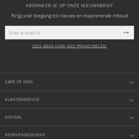
ABONNEER JE OP ONZE NIEUWSBRIEF
Krijg snel toegang tot nieuws en inspirerende inhoud
E-
Bedankt
it veld
mailadres
Submi
voor
moet
Newsl
orden
Form
LEES MEER OVER ONS PRIVACYBELEID
het
ngevuld
inschrijven
voor
onze
nieuwsbrief!
CARE OF CARL
KLANTENSERVICE
SOCIAAL
BEDRIJFSGEGEVENS