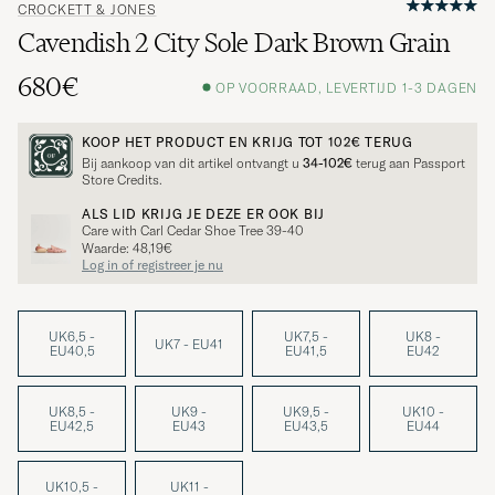
CROCKETT & JONES
Cavendish 2 City Sole Dark Brown Grain
680€
OP VOORRAAD, LEVERTIJD 1-3 DAGEN
KOOP HET PRODUCT EN KRIJG TOT
102€
TERUG
Bij aankoop van dit artikel ontvangt u
34-102€
terug aan Passport
Store Credits.
ALS LID KRIJG JE DEZE ER OOK BIJ
Care with Carl Cedar Shoe Tree 39-40
Waarde: 48,19€
Log in of registreer je nu
UK6,5 -
UK7,5 -
UK8 -
UK7 - EU41
EU40,5
EU41,5
EU42
UK8,5 -
UK9 -
UK9,5 -
UK10 -
EU42,5
EU43
EU43,5
EU44
UK10,5 -
UK11 -