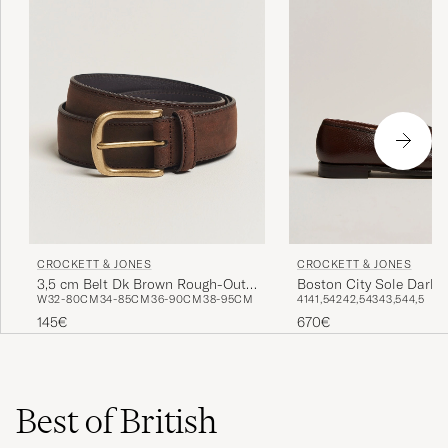
CROCKETT & JONES
CROCKETT & JONES
3,5 cm Belt Dk Brown Rough-Out
Boston City Sole Dark 
W32-80CM
34-85CM
36-90CM
38-95CM
41
41,5
42
42,5
43
43,5
44,5
Suede
145€
670€
Best of British