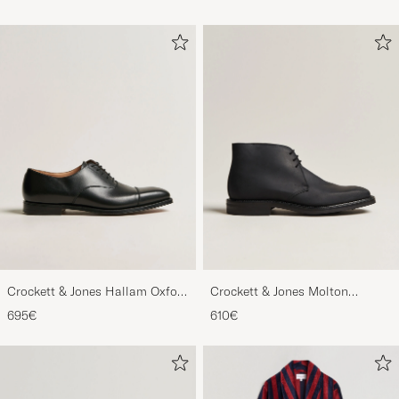
Crockett & Jones Hallam Oxford
Crockett & Jones Molton
Black Calf
Chukka Black Rough-Out Suede
695€
610€