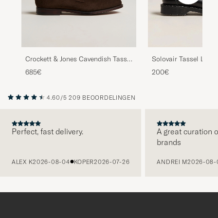
Crockett & Jones Cavendish Tassel
Solovair Tassel Loafe
Loafer Dark Brown Suede
685€
200€
4.60/5
209 BEOORDELINGEN
Perfect, fast delivery.
A great curation o
brands
VORIGE
ALEX K
2026-08-04
KOPER
2026-07-26
ANDREI M
2026-08-