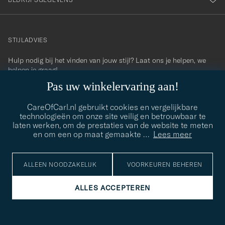
STIJLADVIES
Hulp nodig bij het vinden van jouw stijl? Laat ons je helpen, we
contact@careofcarl.com
helpen je graag!
Pas uw winkelervaring aan!
STIJLADVIES
CareOfCarl.nl gebruikt cookies en vergelijkbare
technologieën om onze site veilig en betrouwbaar te
laten werken, om de prestaties van de website te meten
© Care of Carl 2026
en om een op maat gemaakte
…
Lees meer
ALLEEN NOODZAKELIJK
VOORKEUREN BEHEREN
ALLES ACCEPTEREN