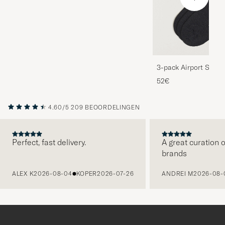
3-pack Airport Socks
Melange
52€
4.60/5
209 BEOORDELINGEN
Perfect, fast delivery.
A great curation o
brands
VORIGE
ALEX K
2026-08-04
KOPER
2026-07-26
ANDREI M
2026-08-