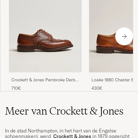
Crockett & Jones Pembroke Derbys
Loake 1880 Chester Br
Tan Grained Calf
Burnished Calf
710€
430€
Meer van Crockett & Jones
In de stad Northampton, in het hart van de Engelse
schoenmakerij, werd
Crockett & Jones
in 1879 opgericht