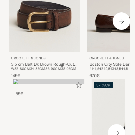
CROCKETT & JONES
CROCKETT & JONES
3,5 cm Belt Dk Brown Rough-Out
Boston City Sole Dark 
W32-80CM
34-85CM
36-90CM
38-95CM
41
41,5
42
42,5
43
43,5
44,5
Suede
145€
670€
3-PACK
55€