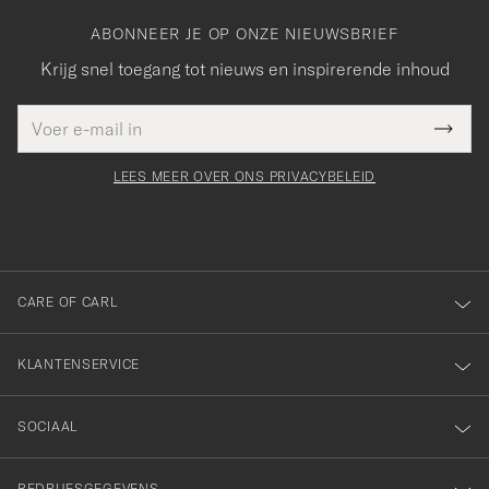
ABONNEER JE OP ONZE NIEUWSBRIEF
Krijg snel toegang tot nieuws en inspirerende inhoud
E-
Bedankt
it veld
mailadres
Submi
voor
moet
Newsl
orden
Form
LEES MEER OVER ONS PRIVACYBELEID
het
ngevuld
inschrijven
voor
onze
nieuwsbrief!
CARE OF CARL
KLANTENSERVICE
SOCIAAL
BEDRIJFSGEGEVENS