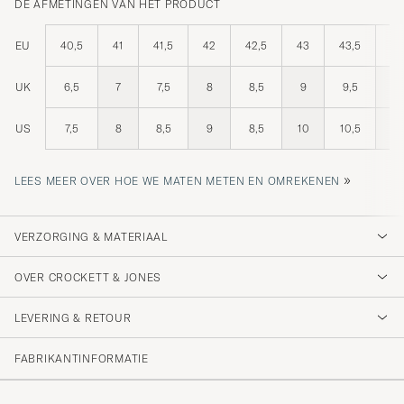
DE AFMETINGEN VAN HET PRODUCT
EU
40,5
41
41,5
42
42,5
43
43,5
44
UK
6,5
7
7,5
8
8,5
9
9,5
10
US
7,5
8
8,5
9
8,5
10
10,5
11
»
LEES MEER OVER HOE WE MATEN METEN EN OMREKENEN
VERZORGING & MATERIAAL
OVER CROCKETT & JONES
LEVERING & RETOUR
FABRIKANTINFORMATIE