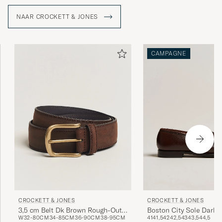
NAAR CROCKETT & JONES
CAMPAGNE
CROCKETT & JONES
CROCKETT & JONES
3,5 cm Belt Dk Brown Rough-Out
Boston City Sole Dark 
W32-80CM
34-85CM
36-90CM
38-95CM
41
41,5
42
42,5
43
43,5
44,5
Suede