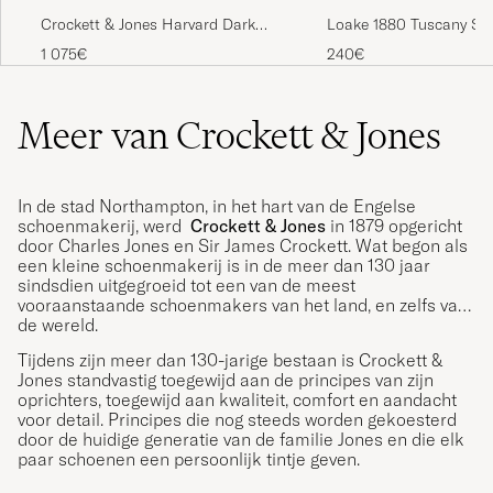
Loake 1880 Tuscany Su
Crockett & Jones Harvard Dark
Chocolate
Brown Shell Cordovan
240€
1 075€
Meer van Crockett & Jones
In de stad Northampton, in het hart van de Engelse
schoenmakerij, werd
Crockett & Jones
in 1879 opgericht
door Charles Jones en Sir James Crockett. Wat begon als
een kleine schoenmakerij is in de meer dan 130 jaar
sindsdien uitgegroeid tot een van de meest
vooraanstaande schoenmakers van het land, en zelfs van
de wereld.
Tijdens zijn meer dan 130-jarige bestaan is Crockett &
Jones standvastig toegewijd aan de principes van zijn
oprichters, toegewijd aan kwaliteit, comfort en aandacht
voor detail. Principes die nog steeds worden gekoesterd
door de huidige generatie van de familie Jones en die elk
paar schoenen een persoonlijk tintje geven.