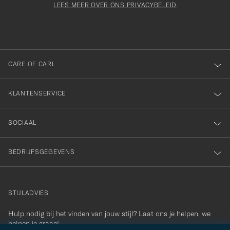
orden
Form
LEES MEER OVER ONS PRIVACYBELEID
het
ngevuld
inschrijven
voor
onze
nieuwsbrief!
CARE OF CARL
KLANTENSERVICE
SOCIAAL
BEDRIJFSGEGEVENS
STIJLADVIES
Hulp nodig bij het vinden van jouw stijl? Laat ons je helpen, we
contact@careofcarl.com
helpen je graag!