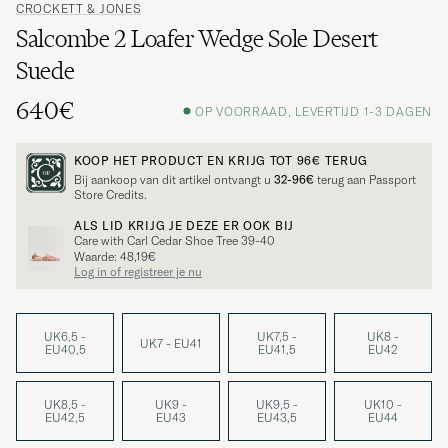
CROCKETT & JONES
Salcombe 2 Loafer Wedge Sole Desert
Suede
640€
OP VOORRAAD, LEVERTIJD 1-3 DAGEN
KOOP HET PRODUCT EN KRIJG TOT
96€
TERUG
Bij aankoop van dit artikel ontvangt u
32-96€
terug aan Passport
Store Credits.
ALS LID KRIJG JE DEZE ER OOK BIJ
Care with Carl Cedar Shoe Tree 39-40
Waarde: 48,19€
Log in of registreer je nu
UK6,5 -
UK7,5 -
UK8 -
UK7 - EU41
EU40,5
EU41,5
EU42
UK8,5 -
UK9 -
UK9,5 -
UK10 -
EU42,5
EU43
EU43,5
EU44