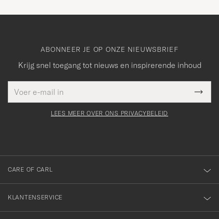
ABONNEER JE OP ONZE NIEUWSBRIEF
Krijg snel toegang tot nieuws en inspirerende inhoud
E-
Bedankt
it veld
mailadres
Submi
voor
moet
Newsl
orden
Form
LEES MEER OVER ONS PRIVACYBELEID
het
ngevuld
inschrijven
voor
onze
nieuwsbrief!
CARE OF CARL
KLANTENSERVICE