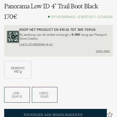
Panorama Low ID 4" Trail Boot Black
170€
OP VOORRAAD, LEVERTIJD 1-3 DAGEN
KOOP HET PRODUCT EN KRIJG TOT
26€
TERUG
Bij aankoop van dit artikel ontvangt u
9-26€
terug aan Passport
Store Credits.
Log in of registreer je nu
Lees meer
GEWICHT
482 g
US8 -
US8,5 -
EU41,5
EU42
TOEVOEGEN AAN WINKELWAGENTJE