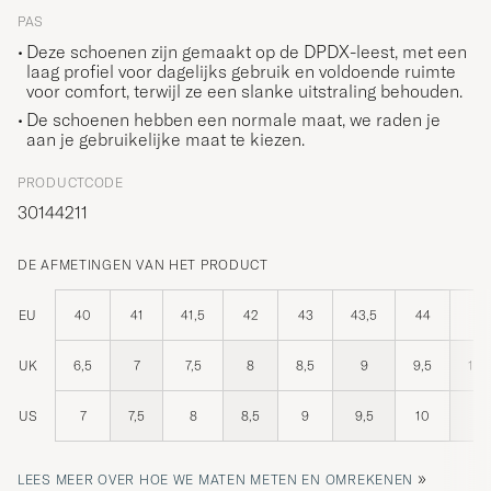
PAS
Deze schoenen zijn gemaakt op de DPDX-leest, met een
laag profiel voor dagelijks gebruik en voldoende ruimte
voor comfort, terwijl ze een slanke uitstraling behouden.
De schoenen hebben een normale maat, we raden je
aan je gebruikelijke maat te kiezen.
PRODUCTCODE
30144211
DE AFMETINGEN VAN HET PRODUCT
EU
40
41
41,5
42
43
43,5
44
45
UK
6,5
7
7,5
8
8,5
9
9,5
10,
US
7
7,5
8
8,5
9
9,5
10
11
»
LEES MEER OVER HOE WE MATEN METEN EN OMREKENEN