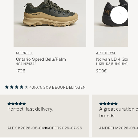
MERRELL
ARC'TERYX
Ontario Speed Belu/Palm
Norvan LD 4 Gore Tex
40
41
42
43
44
UK8
UK8,5
UK9
UK9,5
UK1
Running Sneaker Bla
170€
200€
4.60/5
209 BEOORDELINGEN
Perfect, fast delivery.
A great curation o
brands
VORIGE
ALEX K
2026-08-04
KOPER
2026-07-26
ANDREI M
2026-08-