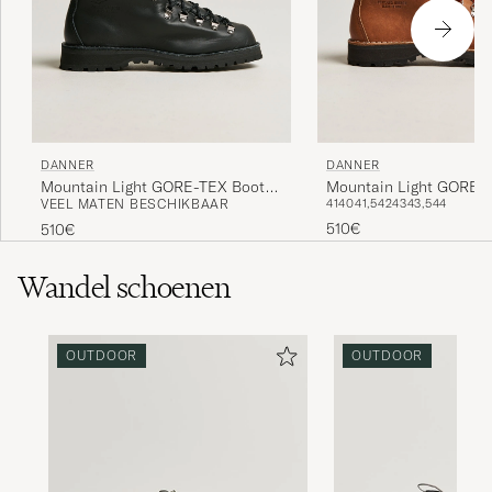
DANNER
DANNER
Mountain Light GORE-TEX Boot
Mountain Light GORE-
VEEL MATEN BESCHIKBAAR
41
40
41,5
42
43
43,5
44
Black
Cascade Clovis
510€
510€
Wandel schoenen
OUTDOOR
OUTDOOR