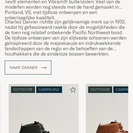
Tex® elementen en Vibram® buitenzolen. Veel van de
modellen worden nog steeds met de hand gemaakt in
Portland, VS, met tijdloze ontwerpen en een
onberispelijke kwaliteit.
Charles Danner richtte zijn gelijknamige merk op in 1932,
nadat hij gefascineerd raakte door de mogelijkheden die
de toen nog relatief onbekende Pacific Northwest bood.
De tijdloze ontwerpen van zijn slijtvaste schoenen werden
geïnspireerd door de majestueuze en indrukwekkende
landschappen van de regio en de behoeften van de
houthakkers die de eindeloze bossen bewerkten.
Danner's stoere schoenen zijn gemaakt voor regelmatig
gebruik, zelfs in de meest barre omstandigheden, en zijn
NAAR DANNER
daarom de natuurlijke keuze voor de echte pionier.
OUTDOOR
CAMPAGNE
OUTDOOR
CAMPAG