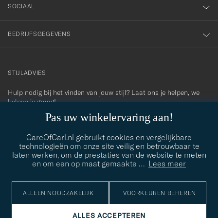
SOCIAAL
BEDRIJFSGEGEVENS
STIJLADVIES
Hulp nodig bij het vinden van jouw stijl? Laat ons je helpen, we
contact@careofcarl.com
helpen je graag!
Pas uw winkelervaring aan!
STIJLADVIES
CareOfCarl.nl gebruikt cookies en vergelijkbare
technologieën om onze site veilig en betrouwbaar te
laten werken, om de prestaties van de website te meten
© Care of Carl 2026
en om een op maat gemaakte
…
Lees meer
ALLEEN NOODZAKELIJK
VOORKEUREN BEHEREN
ALLES ACCEPTEREN