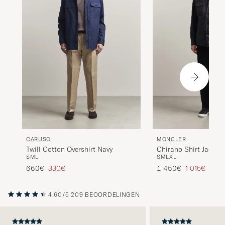
CARUSO
MONCLER
Twill Cotton Overshirt Navy
Chirano Shirt Jacket 
S
M
L
S
M
L
XL
Reguliere prijs
Verlaagd prijs
Reguliere prijs
Verlaagd pri
660€
330€
1 450€
1 015€
4.60/5
209 BEOORDELINGEN