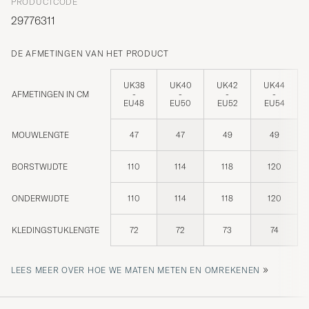
PRODUCTCODE
29776311
DE AFMETINGEN VAN HET PRODUCT
UK38
UK40
UK42
UK44
AFMETINGEN IN CM
-
-
-
-
EU48
EU50
EU52
EU54
MOUWLENGTE
47
47
49
49
BORSTWIJDTE
110
114
118
120
ONDERWIJDTE
110
114
118
120
KLEDINGSTUKLENGTE
72
72
73
74
»
LEES MEER OVER HOE WE MATEN METEN EN OMREKENEN