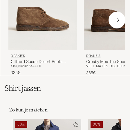
DRAKE'S
DRAKE'S
Crosby Moc-Toe Suede
Clifford Suede Desert Boots
VEEL MATEN BESCHIKB
41
41,5
42
42,5
44
44,5
Boots Brown
Brown
335€
365€
Shirt jassen
Zo kun je matchen
50%
30%