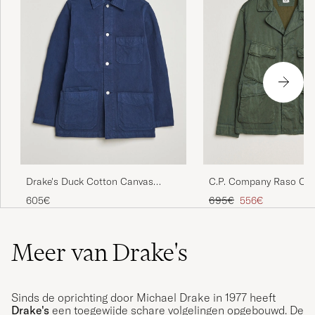
Drake's Duck Cotton Canvas
C.P. Company Raso Ci
Chore Coat Navy
Cotton Nylon Jungle Ja
Reguliere prijs
Verlaagd prijs
605€
695€
556€
Green
Meer van Drake's
Sinds de oprichting door Michael Drake in 1977 heeft
Drake's
een toegewijde schare volgelingen opgebouwd. De