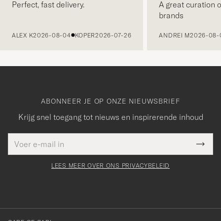
Perfect, fast delivery.
A great curation o
brands
VORIGE
ALEX K
2026-08-04
KOPER
2026-07-26
ANDREI M
2026-08-
ABONNEER JE OP ONZE NIEUWSBRIEF
Krijg snel toegang tot nieuws en inspirerende inhoud
E-
Bedankt
it veld
mailadres
Submi
voor
moet
Newsl
orden
Form
LEES MEER OVER ONS PRIVACYBELEID
het
ngevuld
inschrijven
voor
onze