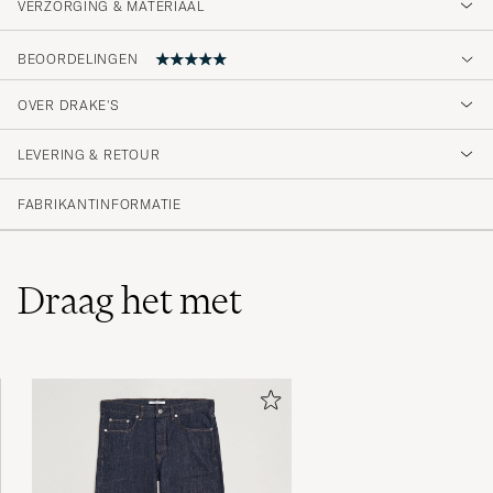
VERZORGING & MATERIAAL
BEOORDELINGEN
OVER DRAKE'S
Snygg jacka, bra passform!
LEVERING & RETOUR
PEETER V
GEKOCHT OP OP CAREOFCARL.SE
FABRIKANTINFORMATIE
Draag het met