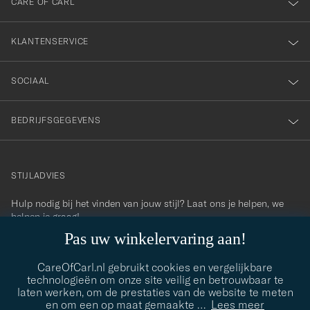
nieuwsbrief!
CARE OF CARL
KLANTENSERVICE
SOCIAAL
BEDRIJFSGEGEVENS
STIJLADVIES
Hulp nodig bij het vinden van jouw stijl? Laat ons je helpen, we
contact@careofcarl.com
helpen je graag!
Pas uw winkelervaring aan!
STIJLADVIES
CareOfCarl.nl gebruikt cookies en vergelijkbare
technologieën om onze site veilig en betrouwbaar te
laten werken, om de prestaties van de website te meten
© Care of Carl 2026
en om een op maat gemaakte
…
Lees meer