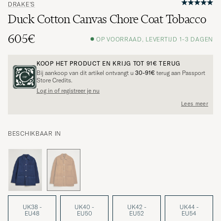
DRAKE'S
Duck Cotton Canvas Chore Coat Tobacco
605€
OP VOORRAAD, LEVERTIJD 1-3 DAGEN
KOOP HET PRODUCT EN KRIJG TOT
91€
TERUG
Bij aankoop van dit artikel ontvangt u
30-91€
terug aan Passport
Store Credits.
Log in of registreer je nu
Lees meer
BESCHIKBAAR IN
UK38 -
UK40 -
UK42 -
UK44 -
EU48
EU50
EU52
EU54