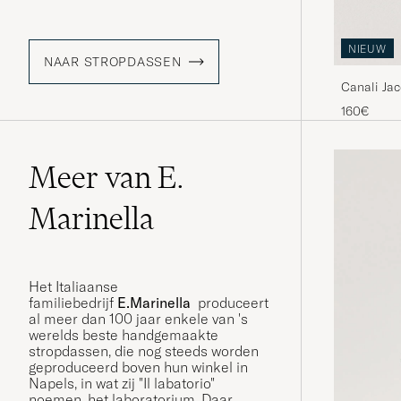
NIEUW
NAAR STROPDASSEN
Canali Jac
160€
Meer van E.
Marinella
Het Italiaanse
familiebedrijf
E.Marinella
produceert
al meer dan 100 jaar enkele van 's
werelds beste handgemaakte
stropdassen, die nog steeds worden
geproduceerd boven hun winkel in
Napels, in wat zij "Il labatorio"
noemen, het laboratorium. Daar