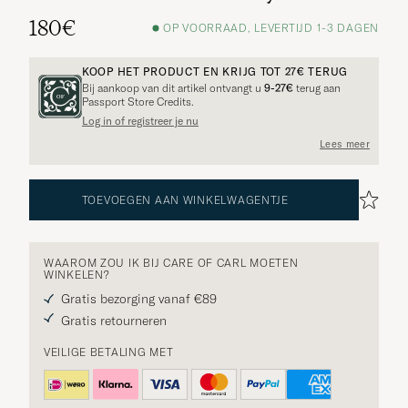
180€
OP VOORRAAD, LEVERTIJD 1-3 DAGEN
KOOP HET PRODUCT EN KRIJG TOT
27€
TERUG
Bij aankoop van dit artikel ontvangt u
9-27€
terug aan
Passport Store Credits.
Log in of registreer je nu
Meer opties?
Lees meer
TOEVOEGEN AAN WINKELWAGENTJE
BEKIJK SOORTGELIJKE PRODUCTEN
WAAROM ZOU IK BIJ CARE OF CARL MOETEN
WINKELEN?
Gratis bezorging vanaf €89
Gratis retourneren
VEILIGE BETALING MET