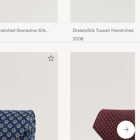
drolled Grenadine Silk
Drake'sSilk Tussah Handrolled Ti
200€