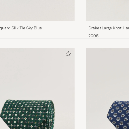
Drake'sLarge Knot Han
quard Silk Tie Sky Blue
TieNavy
200€