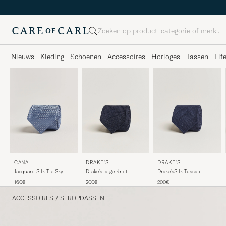
Zoeken
Nieuws
Kleding
Schoenen
Accessoires
Horloges
Tassen
Lif
DRAKE'S
DRAKE'S
CANALI
Drake'sLarge Knot
Drake'sSilk Tussah
Jacquard Silk Tie Sky
Handrolled Grenadine
Handrolled TieNavy
Blue
200€
200€
160€
Silk TieNavy
ACCESSOIRES
/
STROPDASSEN