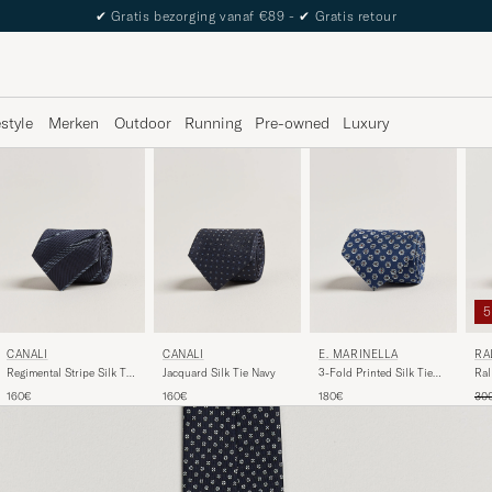
The Care of Carl Passport
estyle
Merken
Outdoor
Running
Pre-owned
Luxury
RA
CANALI
CANALI
E. MARINELLA
E 
Ral
Regimental Stripe Silk Tie
Jacquard Silk Tie Navy
3-Fold Printed Silk Tie
Lab
Navy
Dark Blue
Reg
30
160€
160€
180€
Sil