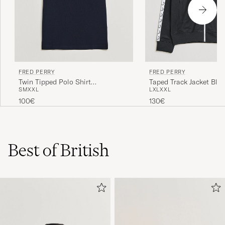
FRED PERRY
FRED PERRY
Twin Tipped Polo Shirt
Taped Track Jacket Bla
S
M
XXL
L
XL
XXL
Navy/White
100€
130€
Best of British