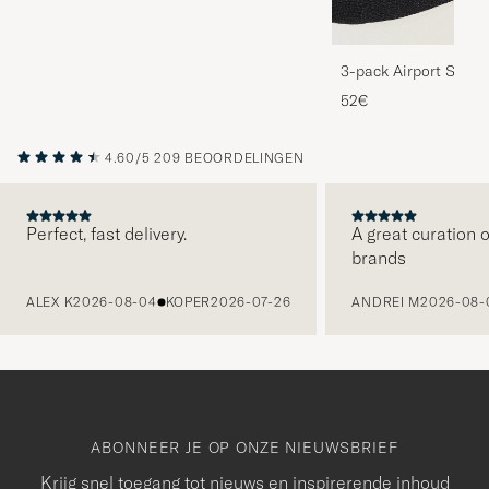
3-pack Airport Socks
Melange
52€
4.60/5
209 BEOORDELINGEN
Perfect, fast delivery.
A great curation o
brands
VORIGE
ALEX K
2026-08-04
KOPER
2026-07-26
ANDREI M
2026-08-
ABONNEER JE OP ONZE NIEUWSBRIEF
Krijg snel toegang tot nieuws en inspirerende inhoud