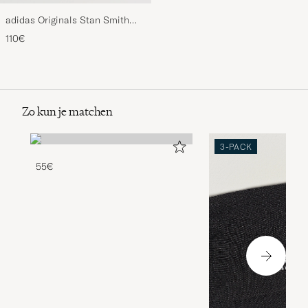
adidas Originals Stan Smith
Sneaker White/Navy
110€
Zo kun je matchen
3-PACK
55€