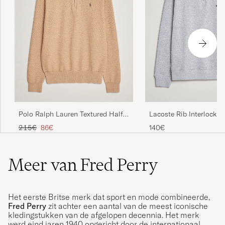
Polo Ralph Lauren Textured Half
Lacoste Rib Interlock H
Zip Camel Melange
Silver Chine
Reguliere prijs
Verlaagd prijs
215€
86€
140€
Meer van Fred Perry
Het eerste Britse merk dat sport en mode combineerde,
Fred Perry
zit achter een aantal van de meest iconische
kledingstukken van de afgelopen decennia. Het merk
werd eind jaren 1940 opgericht door de internationaal