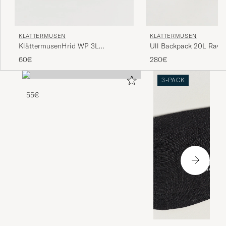
KLÄTTERMUSEN
KLÄTTERMUSEN
KlättermusenHrid WP 3L
Ull Backpack 20L Rave
Accessory BagRaven
60€
280€
3-PACK
55€