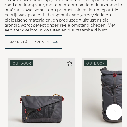
rond een kampvuur, met een droom om iets duurzaams te
creëren, zowel vanuit een product- als milieu-oogpunt. Het
bedrijf was pionier in het gebruik van gerecyclede en
biologische materialen, en produceert uitrusting die
grondig wordt getest onder reële omstandigheden. Met
een sterk geloof in kwaliteit en duurzaamheid blijft
Klättermusen een voorbeeld in de outdoor-industrie, en
trekt het avonturiers aan die zowel functie als
NAAR KLÄTTERMUSEN
milieuduurzaamheid waarderen.
OUTDOOR
OUTDOOR