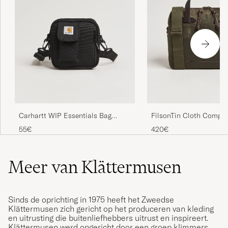
Carhartt WIP Essentials Bag
FilsonTin Cloth Compa
Black
BriefcaseOtter Green
55€
420€
Meer van Klättermusen
Sinds de oprichting in 1975 heeft het Zweedse
Klättermusen zich gericht op het produceren van kleding
en uitrusting die buitenliefhebbers uitrust en inspireert.
Klättermusen werd opgericht door een groep klimmers