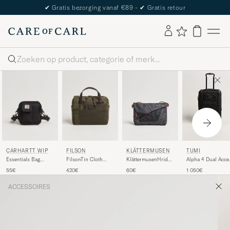
✔
Gratis bezorging vanaf €89 -
✔
Gratis retour
Zoeken
CARHARTT WIP
FILSON
KLÄTTERMUSEN
TUMI
Essentials Bag
FilsonTin Cloth
KlättermusenHrid
Alpha 4 Dual Acce
Black
Compact
WP 3L Accessory
Expansion Cross
55€
420€
60€
1 050€
BriefcaseOtter
BagRaven
Over Black
Green
ACCESSOIRES