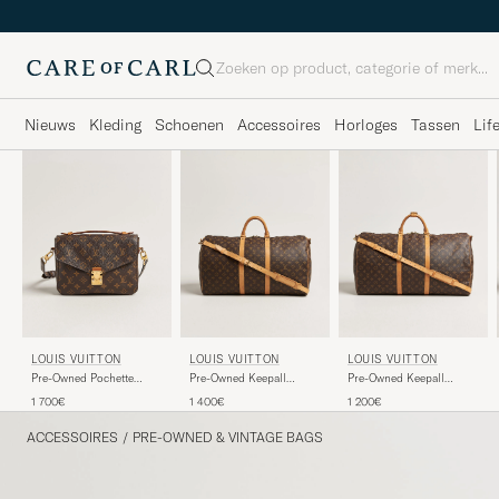
Zoeken
Nieuws
Kleding
Schoenen
Accessoires
Horloges
Tassen
Lif
LOUIS VUITTON
LOUIS VUITTON
LOUIS VUITTON
Pre-Owned Pochette
Pre-Owned Keepall
Pre-Owned Keepall
Métis Monogram
Bandouliére 55
Bandouliére 60
1 700€
1 400€
1 200€
Monogram
Monogram
ACCESSOIRES
/
PRE-OWNED & VINTAGE BAGS