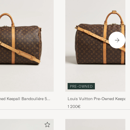
PRE-OWNED
ned Keepall Bandouliére 55
Louis Vuitton Pre-Owned Keepall
Monogram
1 200€