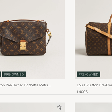
PRE-OWNED
PRE-OWNED
tton Pre-Owned Pochette Métis
Louis Vuitton Pre-Ow
m
Monogram
1 400€