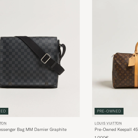
NED
PRE-OWNED
TTON
LOUIS VUITTON
Messenger Bag MM Damier Graphite
Pre-Owned Keepall 4
1 000€