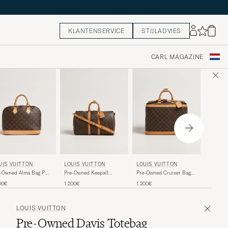
KLANTENSERVICE
STIJLADVIES
CARL MAGAZINE
LOUIS 
UIS VUITTON
LOUIS VUITTON
LOUIS VUITTON
Pre-Own
e-Owned Alma Bag PM
Pre-Owned Keepall
Pre-Owned Cruiser Bag
Bandoul
nogram
Bandouliére 45
40 Monogram
1 400€
00€
1 200€
1 200€
Monogr
Monogram
LOUIS VUITTON
Pre-Owned Davis Totebag