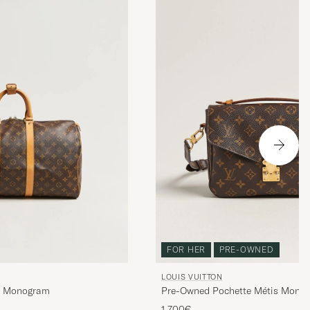
FOR HER
PRE-OWNED
LOUIS VUITTON
Pre-Owned Pochette Métis Mono
5 Monogram
1 700€