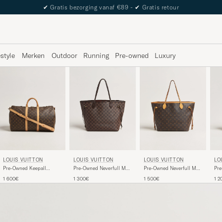
The Care of Carl Passport
estyle
Merken
Outdoor
Running
Pre-owned
Luxury
LOUIS VUITTON
LOUIS VUITTON
LOUIS VUITTON
LO
Pre-Owned Keepall
Pre-Owned Neverfull MM
Pre-Owned Neverfull MM
Pr
Bandouliére 50
Damier Ebene
Monogram
Mo
1 600€
1 300€
1 500€
1 2
Monogram