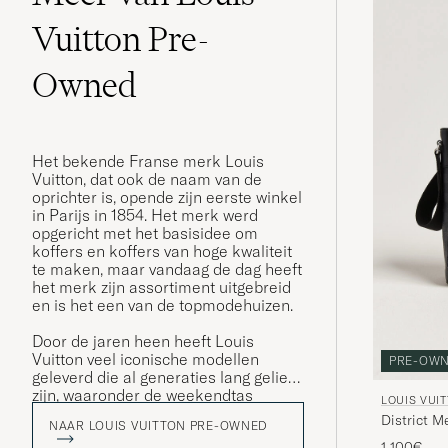
Vuitton Pre-
Owned
Het bekende Franse merk Louis
Vuitton, dat ook de naam van de
oprichter is, opende zijn eerste winkel
in Parijs in 1854. Het merk werd
opgericht met het basisidee om
koffers en koffers van hoge kwaliteit
te maken, maar vandaag de dag heeft
het merk zijn assortiment uitgebreid
en is het een van de topmodehuizen.
Door de jaren heen heeft Louis
Vuitton veel iconische modellen
PRE-OW
geleverd die al generaties lang geliefd
zijn, waaronder de weekendtas
LOUIS VUI
Keepall. De ""Keepall"" is verkrijgbaar
District 
NAAR LOUIS VUITTON PRE-OWNED
in een overvloed aan verschillende
1 100€