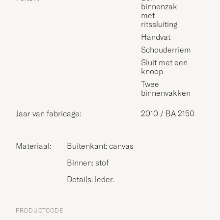
binnenzak
met
ritssluiting
Handvat
Schouderriem
Sluit met een
knoop
Twee
binnenvakken
Jaar van fabricage:
2010 / BA 2150
Materiaal:
Buitenkant: canvas
Binnen: stof
Details: leder.
PRODUCTCODE