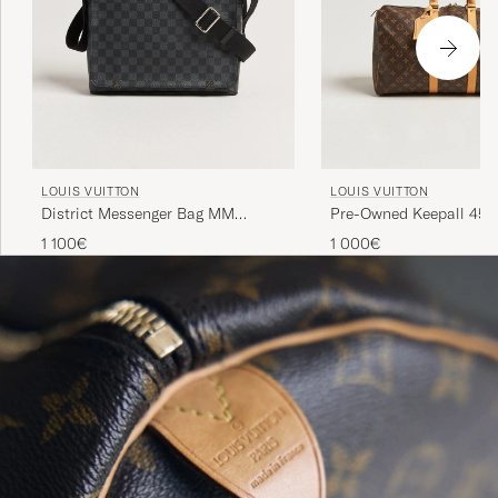
LOUIS VUITTON
LOUIS VUITTON
District Messenger Bag MM
Pre-Owned Keepall 45
Damier Graphite
1 100€
1 000€