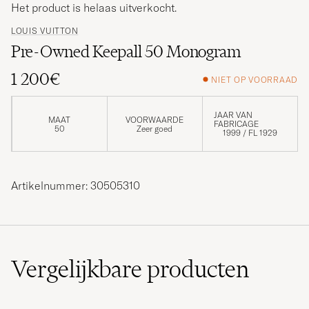
Het product is helaas uitverkocht.
LOUIS VUITTON
Pre-Owned Keepall 50 Monogram
1 200€
NIET OP VOORRAAD
JAAR VAN
MAAT
VOORWAARDE
FABRICAGE
50
Zeer goed
1999 / FL 1929
Artikelnummer: 30505310
Vergelijkbare
producten