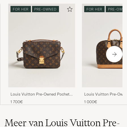
FOR HER
PRE-OWNED
FOR HER
PRE-OWN
Louis Vuitton Pre-Owned Pochette
Louis Vuitton Pre-Own
Métis Monogram
Bag PM Monogram
1 700€
1 000€
Meer van Louis Vuitton Pre-