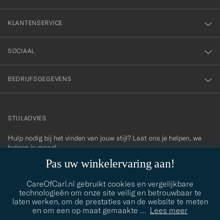
KLANTENSERVICE
SOCIAAL
BEDRIJFSGEGEVENS
STIJLADVIES
Hulp nodig bij het vinden van jouw stijl? Laat ons je helpen, we
contact@careofcarl.com
helpen je graag!
Pas uw winkelervaring aan!
STIJLADVIES
CareOfCarl.nl gebruikt cookies en vergelijkbare
technologieën om onze site veilig en betrouwbaar te
laten werken, om de prestaties van de website te meten
© Care of Carl 2026
en om een op maat gemaakte
…
Lees meer