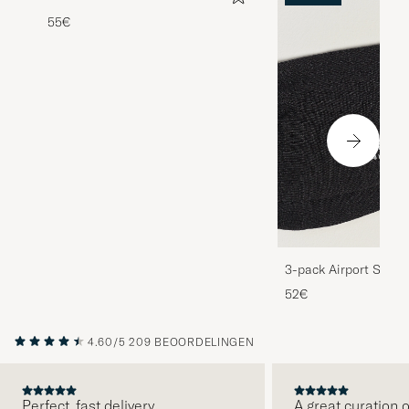
55€
3-pack Airport Socks
Melange
52€
4.60/5
209 BEOORDELINGEN
Perfect, fast delivery.
A great curation o