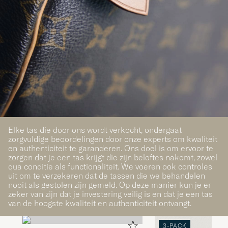
Elke tas die door ons wordt verkocht, ondergaat
zorgvuldige beoordelingen door onze experts om kwaliteit
en authenticiteit te garanderen. Ons doel is om ervoor te
zorgen dat je een tas krijgt die zijn beloftes nakomt, zowel
qua conditie als functionaliteit. We voeren ook controles
uit om te verzekeren dat de tassen die we behandelen
nooit als gestolen zijn gemeld. Op deze manier kun je er
zeker van zijn dat je investering veilig is en dat je een tas
van de hoogste kwaliteit en authenticiteit ontvangt.
3-PACK