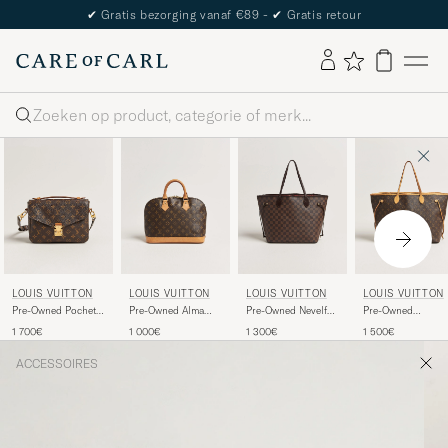
The Care of Carl Passport
Zoeken
LOUIS VUITTON
LOUIS VUITTON
LOUIS VUITTON
LOUIS VUITTON
Pre-Owned Pochette
Pre-Owned Alma
Pre-Owned Nevelfull
Pre-Owned
Métis Monogram
Bag PM Monogram
MM Damier Ebene
Neverfull GM
1 700€
1 000€
1 300€
1 500€
Monogram
ACCESSOIRES