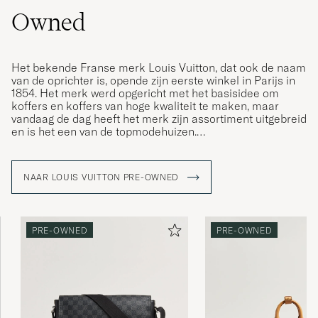
Owned
Het bekende Franse merk Louis Vuitton, dat ook de naam
van de oprichter is, opende zijn eerste winkel in Parijs in
1854. Het merk werd opgericht met het basisidee om
koffers en koffers van hoge kwaliteit te maken, maar
vandaag de dag heeft het merk zijn assortiment uitgebreid
en is het een van de topmodehuizen.
Door de jaren heen heeft Louis Vuitton veel iconische
modellen geleverd die al generaties lang geliefd zijn,
NAAR LOUIS VUITTON PRE-OWNED
waaronder de weekendtas Keepall. De ""Keepall"" is
verkrijgbaar in een overvloed aan verschillende
ontwerpen en vooral in het iconische LV monogram, direct
herkenbaar.
PRE-OWNED
PRE-OWNED