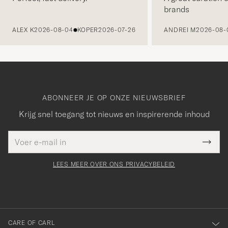
brands
VORIGE
ALEX K
2026-08-04
KOPER
2026-07-26
ANDREI M
2026-08-
ABONNEER JE OP ONZE NIEUWSBRIEF
Krijg snel toegang tot nieuws en inspirerende inhoud
E-
Bedankt
it veld
mailadres
Submi
voor
moet
Newsl
orden
Form
LEES MEER OVER ONS PRIVACYBELEID
het
ngevuld
inschrijven
voor
onze
nieuwsbrief!
CARE OF CARL