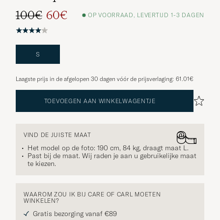
100€
60€
OP VOORRAAD, LEVERTIJD 1-3 DAGEN
S
Laagste prijs in de afgelopen 30 dagen vóór de prijsverlaging:
61.01€
TOEVOEGEN AAN WINKELWAGENTJE
VIND DE JUISTE MAAT
Het model op de foto: 190 cm, 84 kg, draagt maat
L
.
Past bij de maat. Wij raden je aan u gebruikelijke maat
te kiezen.
WAAROM ZOU IK BIJ CARE OF CARL MOETEN
WINKELEN?
Gratis bezorging vanaf €89