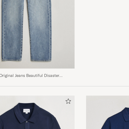
 Original Jeans Beautiful Disaster
rijs
laagd prijs