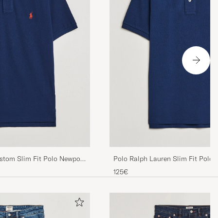
stom Slim Fit Polo Newport
Polo Ralph Lauren Slim Fit Polo
125€