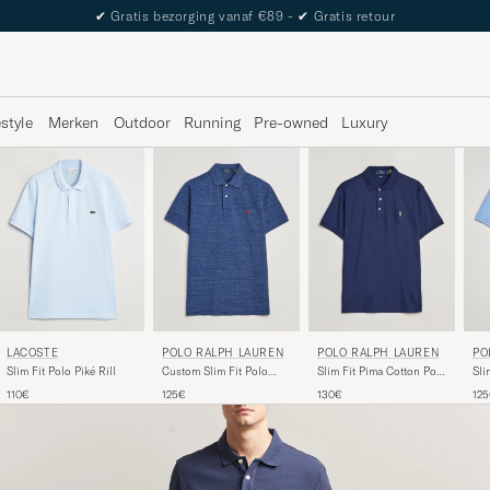
The Care of Carl Passport
estyle
Merken
Outdoor
Running
Pre-owned
Luxury
LACOSTE
POLO RALPH LAUREN
POLO RALPH LAUREN
PO
Slim Fit Polo Piké Rill
Custom Slim Fit Polo
Slim Fit Pima Cotton Polo
Sli
Classic Royal Heather
Refined Navy
110€
125€
130€
12