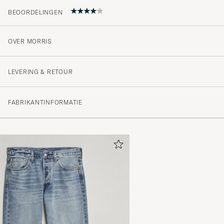
BEOORDELINGEN
OVER MORRIS
Något liten i storleken
PATRIK E
GEKOCHT OP OP CAREOFCARL.SE
LEVERING & RETOUR
FABRIKANTINFORMATIE