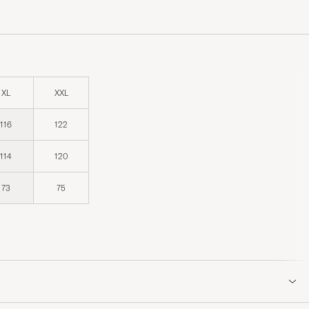
XL
XXL
116
122
114
120
73
75