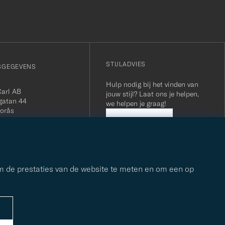
STIJLADVIES
SGEGEVENS
Hulp nodig bij het vinden van
Carl AB
jouw stijl? Laat ons je helpen,
gatan 44
we helpen je graag!
orås
 556800-5739
STIJLADVIES
(0)10-707 95 80
careofcarl.com
ours: Mon-Fri, 9AM -
T/CEST
om de prestaties van de website te meten en om een op