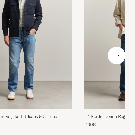
im Regular Fit Jeans 90's Blue
-1 Nordic Denim Regular 
130€