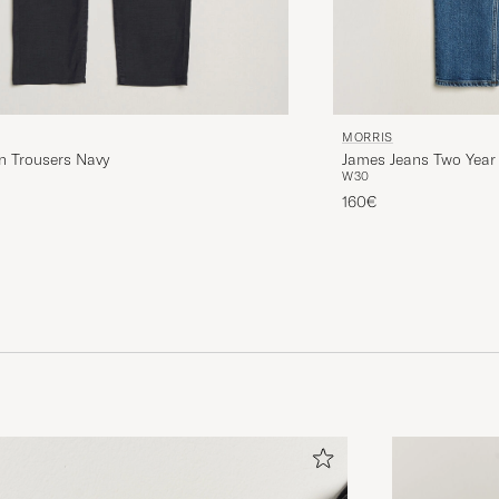
MORRIS
James Jeans Two Yea
n Trousers Navy
W30
160€