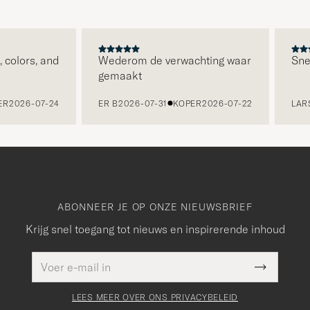
lors, and
Wederom de verwachting waar
Snelle 
gemaakt
026-07-24
ER B
2026-07-31
KOPER
2026-07-22
LARS K
ABONNEER JE OP ONZE NIEUWSBRIEF
Krijg snel toegang tot nieuws en inspirerende inhoud
E-
Dit veld
mailadres
Submit
moet
Newslette
worden
Form
LEES MEER OVER ONS PRIVACYBELEID
ingevuld