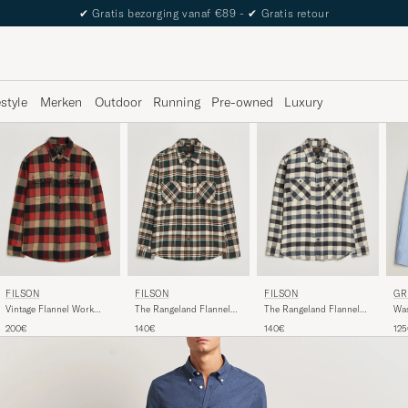
The Care of Carl Passport
estyle
Merken
Outdoor
Running
Pre-owned
Luxury
FILSON
FILSON
FILSON
GR
Vintage Flannel Work
The Rangeland Flannel
The Rangeland Flannel
Was
Shirt Red/Cream
Shirt Green
Shirt Charcoal
Lig
200€
140€
140€
12