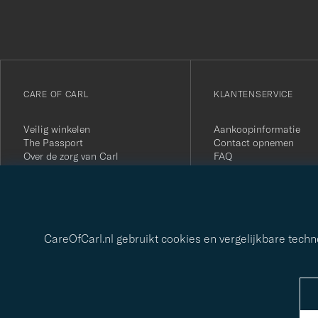
inschrijven
voor
onze
nieuwsbrief!
CARE OF CARL
KLANTENSERVICE
Veilig winkelen
Aankoopinformatie
The Passport
Contact opnemen
Over de zorg van Carl
FAQ
Algemene voorwaarden
Retourneer je aankoop
Pers
Klantbeoordelingen
Privacybeleid
Cadeaukaart
Duurzaamheidsrapport
CareOfCarl.nl gebruikt cookies en vergelijkbare tech