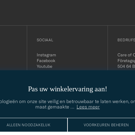
SOCIAAL
BEDRIJF
Instagram
Care of 
Facebook
Företags
Youtube
504 64 B
Linkedin
Org. nr:
Tel:
+46 
E-mail:
Pas uw winkelervaring aan!
contact@
Office h
5PM CE
nologieën om onze site veilig en betrouwbaar te laten werken, 
maat gemaakte
…
Lees meer
ALLEEN NOODZAKELIJK
VOORKEUREN BEHEREN