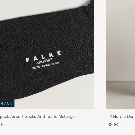
3-PACK
pack Airport Socks Anthracite Melange
-1 Nordic Den
2€
130€