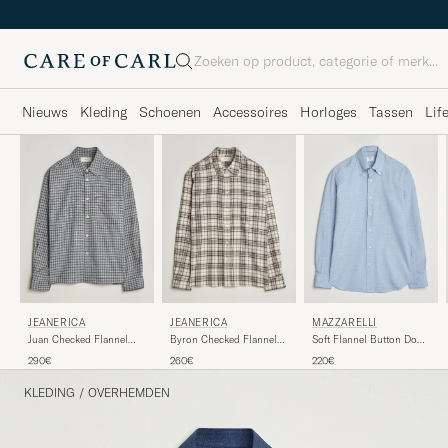
Zoeken
Nieuws
Kleding
Schoenen
Accessoires
Horloges
Tassen
Lif
JEANERICA
JEANERICA
MAZZARELLI
Juan Checked Flannel
Byron Checked Flannel
Soft Flannel Button Down
Shirt Blue
Shirt Brown
Shirt Light Blue
290€
260€
220€
KLEDING
/
OVERHEMDEN