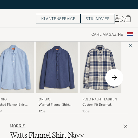
KLANTENSERVICE
STIJLADVIES
CARL MAGAZINE
MORRI
POLO RALPH LAUREN
IGIO
GRIGIO
Watts Fl
Custom Fit Brushed
hed Flannel Shirt
Washed Flannel Shirt
Flannel Checked Shirt Off
ht Blue
Navy
150€
185€
5€
125€
White
MORRIS
Watts Flannel Shirt Navy