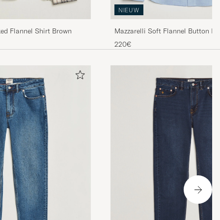
NIEUW
ed Flannel Shirt Brown
Mazzarelli Soft Flannel Button Do
Blue
220€