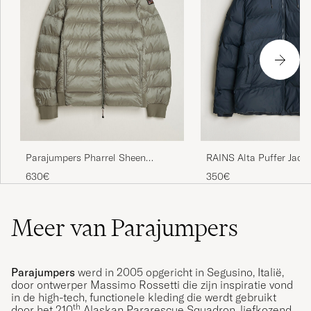
RAINS Alta Puffer Jack
Parajumpers Pharrel Sheen
Hooded Jacket Mid Grey
350€
630€
Meer van Parajumpers
Parajumpers
werd in 2005 opgericht in Segusino, Italië,
door ontwerper Massimo Rossetti die zijn inspiratie vond
in de high-tech, functionele kleding die werdt gebruikt
th
door het 210
Alaskan Pararescue Squadron, liefkozend