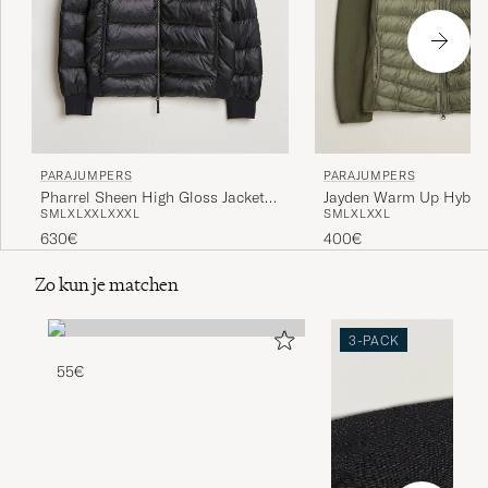
PARAJUMPERS
PARAJUMPERS
Pharrel Sheen High Gloss Jacket
Jayden Warm Up Hybrid
S
M
L
XL
XXL
XXXL
S
M
L
XL
XXL
Black
Rosemary
630€
400€
Zo kun je matchen
3-PACK
55€