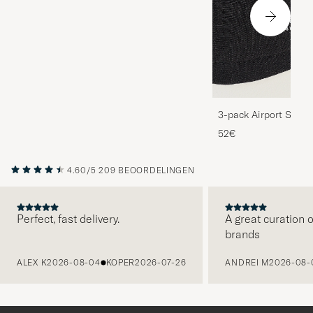
3-pack Airport Socks
Melange
52€
4.60/5
209 BEOORDELINGEN
Perfect, fast delivery.
A great curation o
brands
VORIGE
ALEX K
2026-08-04
KOPER
2026-07-26
ANDREI M
2026-08-