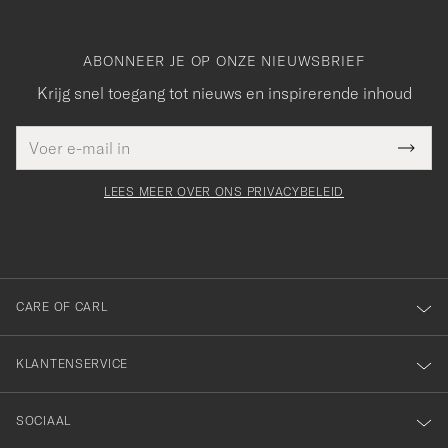
ABONNEER JE OP ONZE NIEUWSBRIEF
Krijg snel toegang tot nieuws en inspirerende inhoud
E-
Bedankt
it veld
mailadres
Submi
voor
moet
Newsl
orden
Form
LEES MEER OVER ONS PRIVACYBELEID
het
ngevuld
inschrijven
voor
onze
nieuwsbrief!
CARE OF CARL
KLANTENSERVICE
SOCIAAL