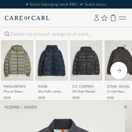
✔
Gratis bezorging vanaf €89 -
✔
Gratis retour
Zoeken
RAINS
PARAJUMPERS
C.P. COMPANY
STONE ISLAND
Alta Puffer Jacket
Pharrel Sheen
DD Shell Padded
Crinkle Reps
Navy
Hooded Jacket Mid
Hood Jacket Black
Padded Down Jack
350€
630€
695€
975€
Grey
Lead Grey
KLEDING
/
JASSEN