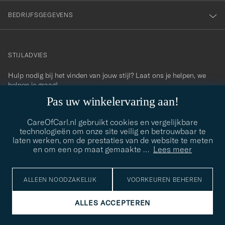
BEDRIJFSGEGEVENS
STIJLADVIES
Hulp nodig bij het vinden van jouw stijl? Laat ons je helpen, we
contact@careofcarl.com
helpen je graag!
Pas uw winkelervaring aan!
STIJLADVIES
CareOfCarl.nl gebruikt cookies en vergelijkbare
technologieën om onze site veilig en betrouwbaar te
laten werken, om de prestaties van de website te meten
© Care of Carl 2026
en om een op maat gemaakte
…
Lees meer
ALLEEN NOODZAKELIJK
VOORKEUREN BEHEREN
ALLES ACCEPTEREN