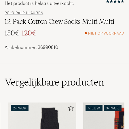
Het product is helaas uitverkocht.
POLO RALPH LAUREN
12-Pack Cotton Crew Socks Multi Multi
150€
120€
NIET OP VOORRAAD
Reguliere prijs
Verlaagd prijs
Artikelnummer: 26990810
Vergelijkbare
producten
2-PACK
NIEUW
3-PACK