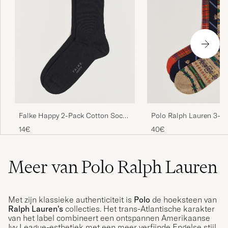
Falke Happy 2-Pack Cotton Socks
Polo Ralph Lauren 3-P
Black
Crew Socks Multi
14€
40€
Meer van Polo Ralph Lauren
Met zijn klassieke authenticiteit is
Polo
de hoeksteen van
Ralph Lauren's
collecties. Het trans-Atlantische karakter
van het label combineert een ontspannen Amerikaanse
Ivy League-esthetiek met een meer verfijnde Engelse stijl