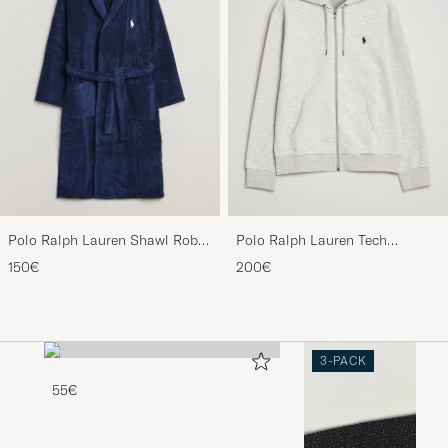
Polo Ralph Lauren Shawl Robe
Polo Ralph Lauren Tech
Navy
Performance Full Zip Light
150€
200€
Sport Heather
3-PACK
55€