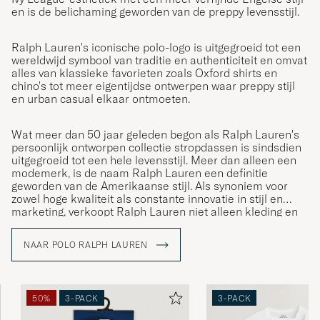
en is de belichaming geworden van de preppy levensstijl.
Ralph Lauren's iconische polo-logo is uitgegroeid tot een
wereldwijd symbool van traditie en authenticiteit en omvat
alles van klassieke favorieten zoals Oxford shirts en
chino's tot meer eigentijdse ontwerpen waar preppy stijl
en urban casual elkaar ontmoeten.
Wat meer dan 50 jaar geleden begon als Ralph Lauren's
persoonlijk ontworpen collectie stropdassen is sindsdien
uitgegroeid tot een hele levensstijl. Meer dan alleen een
modemerk, is de naam Ralph Lauren een definitie
geworden van de Amerikaanse stijl. Als synoniem voor
zowel hoge kwaliteit als constante innovatie in stijl en
marketing, verkoopt Ralph Lauren niet alleen kleding en
accessoires; ze verkopen een levensstijl die de
Amerikaanse Droom weerspiegelt.
NAAR POLO RALPH LAUREN
50%
3-PACK
3-PACK