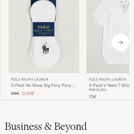
POLO RALPH LAUREN
POLO RALPH LAUREN
3-Pack No Show Big Pony Pony
3-Pack V Neck T-Shirt 
S
M
L
XL
XXL
Socks White
Reguliere prijs
Verlaagd prijs
25€
12,50€
70€
Business & Beyond