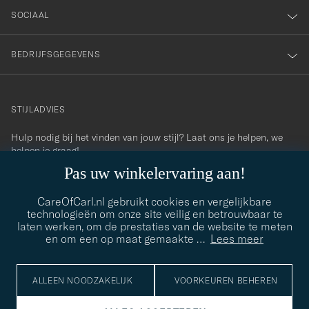
SOCIAAL
BEDRIJFSGEGEVENS
STIJLADVIES
Hulp nodig bij het vinden van jouw stijl? Laat ons je helpen, we
contact@careofcarl.com
helpen je graag!
Pas uw winkelervaring aan!
STIJLADVIES
CareOfCarl.nl gebruikt cookies en vergelijkbare
technologieën om onze site veilig en betrouwbaar te
laten werken, om de prestaties van de website te meten
© Care of Carl 2026
en om een op maat gemaakte
…
Lees meer
ALLEEN NOODZAKELIJK
VOORKEUREN BEHEREN