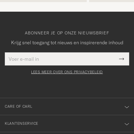
ABONNEER JE OP ONZE NIEUWSBRIEF
Krijg snel toegang tot nieuws en inspirerende inhoud
E-
Bedankt
it veld
mailadres
Submi
voor
moet
Newsl
orden
Form
LEES MEER OVER ONS PRIVACYBELEID
het
ngevuld
inschrijven
voor
onze
nieuwsbrief!
CARE OF CARL
KLANTENSERVICE