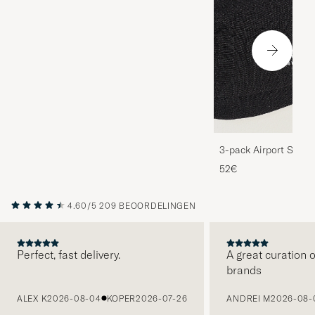
3-pack Airport Socks
Melange
52€
4.60/5
209 BEOORDELINGEN
Perfect, fast delivery.
A great curation o
brands
VORIGE
ALEX K
2026-08-04
KOPER
2026-07-26
ANDREI M
2026-08-