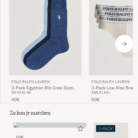
POLO RALPH LAUREN
POLO RALPH LAUREN
3-Pack Egyptian Rib Crew Sock
3-Pack Low Rise Brief 
39-42
43-46
S
M
L
XL
XXL
Blue Combo
40€
50€
Zo kun je matchen
3-PACK
55€