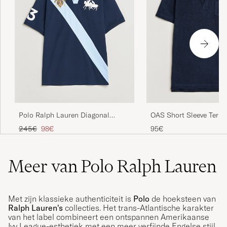
OAS Short Sleeve Terry
Polo Ralph Lauren Diagonal
Striped Polo Newport Navy
Reguliere prijs
Verlaagd prijs
95€
245€
98€
Meer van Polo Ralph Lauren
Met zijn klassieke authenticiteit is
Polo
de hoeksteen van
Ralph Lauren's
collecties. Het trans-Atlantische karakter
van het label combineert een ontspannen Amerikaanse
Ivy League-esthetiek met een meer verfijnde Engelse stijl