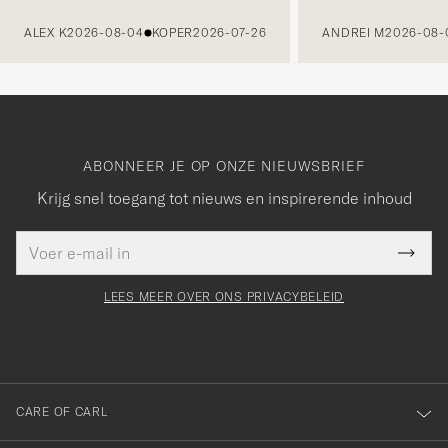
VORIGE
ALEX K
2026-08-04
KOPER
2026-07-26
ANDREI M
2026-08-
ABONNEER JE OP ONZE NIEUWSBRIEF
Krijg snel toegang tot nieuws en inspirerende inhoud
E-
Bedankt
it veld
mailadres
Submi
voor
moet
Newsl
orden
Form
LEES MEER OVER ONS PRIVACYBELEID
het
ngevuld
inschrijven
voor
onze
nieuwsbrief!
CARE OF CARL