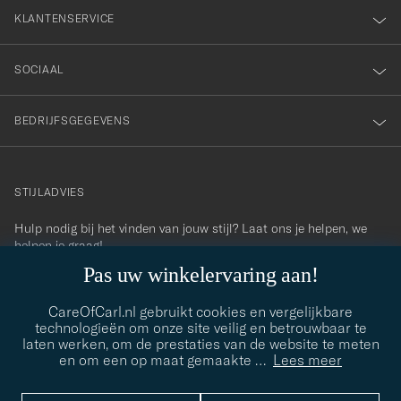
KLANTENSERVICE
SOCIAAL
BEDRIJFSGEGEVENS
STIJLADVIES
Hulp nodig bij het vinden van jouw stijl? Laat ons je helpen, we
contact@careofcarl.com
helpen je graag!
Pas uw winkelervaring aan!
STIJLADVIES
CareOfCarl.nl gebruikt cookies en vergelijkbare
technologieën om onze site veilig en betrouwbaar te
laten werken, om de prestaties van de website te meten
© Care of Carl 2026
en om een op maat gemaakte
…
Lees meer