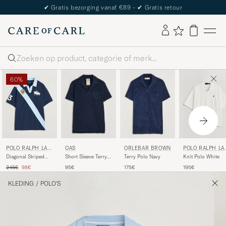
✔
Gratis bezorging vanaf €89 -
✔
Gratis retour
Zoeken
60%
OAS
ORLEBAR BROWN
POLO RALPH LAU
POLO RALPH LA
REN
REN
Short Sleeve Terry
Terry Polo Navy
Diagonal Striped
Knit Polo White
Polo Navy
Polo Newport Navy
Reguliere prijs
Verlaagd prijs
95€
175€
245€
98€
195€
KLEDING
/
POLO'S