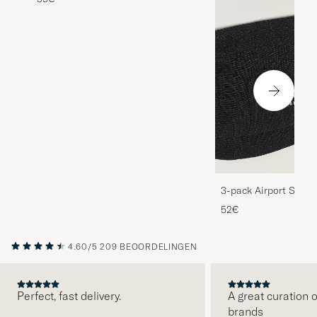
3-pack Airport Socks
Melange
52€
4.60/5
209 BEOORDELINGEN
Perfect, fast delivery.
A great curation o
brands