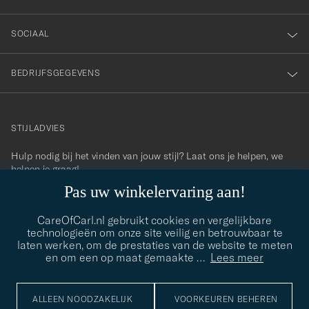
SOCIAAL
BEDRIJFSGEGEVENS
STIJLADVIES
Hulp nodig bij het vinden van jouw stijl? Laat ons je helpen, we
contact@careofcarl.com
helpen je graag!
Pas uw winkelervaring aan!
STIJLADVIES
CareOfCarl.nl gebruikt cookies en vergelijkbare
technologieën om onze site veilig en betrouwbaar te
laten werken, om de prestaties van de website te meten
© Care of Carl 2026
en om een op maat gemaakte
…
Lees meer
ALLEEN NOODZAKELIJK
VOORKEUREN BEHEREN