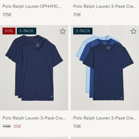
Polo Ralph Lauren 0PH4110
Polo Ralph Lauren 3-Pack Crew
Round Sunglasses Matte Black
Neck T-Shirt Black
175€
70€
50%
3-PACK
3-PACK
Polo Ralph Lauren 3-Pack Crew
Polo Ralph Lauren 3-Pack Crew
Neck T-Shirt Navy
Neck T-Shirt Navy/Light
Reguliere prijs
Verlaagd prijs
70€
35€
70€
Navy/Elite Blue