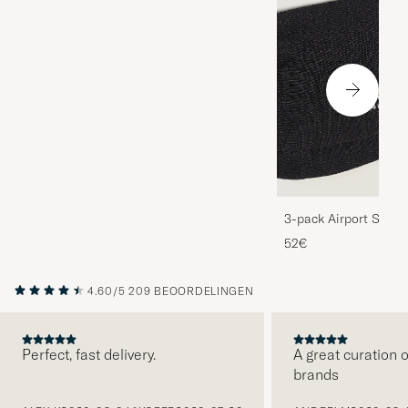
3-pack Airport Socks
Melange
52€
4.60/5
209 BEOORDELINGEN
Perfect, fast delivery.
A great curation o
brands
VORIGE