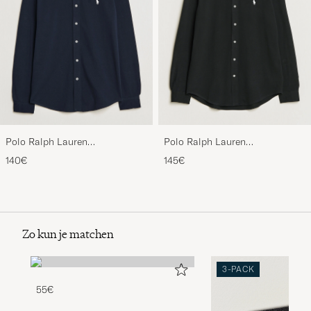
Polo Ralph Lauren
Polo Ralph Lauren
Featherweight Mesh Shirt
Featherweight Mesh Shirt Polo
140€
145€
Aviator Navy
Black
Zo kun je matchen
3-PACK
55€