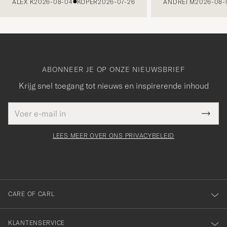
ALEX K
2026-08-04
KOPER
2026-07-26
ANDREI M
2026-08-
ABONNEER JE OP ONZE NIEUWSBRIEF
Krijg snel toegang tot nieuws en inspirerende inhoud
E-
Bedankt
it veld
mailadres
Submi
voor
moet
Newsl
orden
Form
LEES MEER OVER ONS PRIVACYBELEID
het
ngevuld
inschrijven
voor
onze
nieuwsbrief!
CARE OF CARL
KLANTENSERVICE