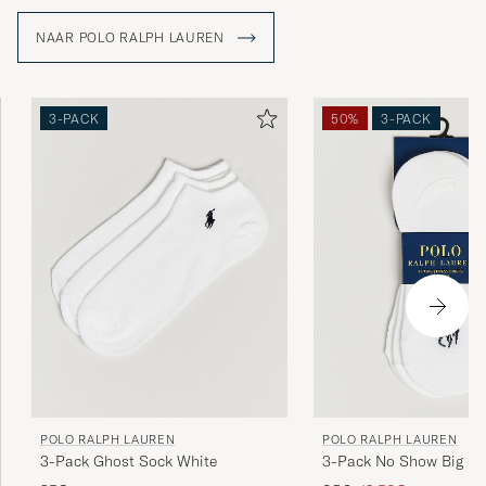
accessoires; ze verkopen een levensstijl die de
Amerikaanse Droom weerspiegelt.
NAAR POLO RALPH LAUREN
3-PACK
50%
3-PACK
POLO RALPH LAUREN
POLO RALPH LAUREN
3-Pack Ghost Sock White
3-Pack No Show Big Po
Socks White