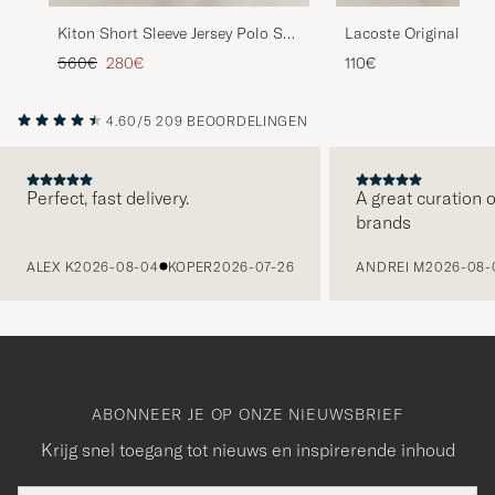
Kiton Short Sleeve Jersey Polo Sky
Lacoste Original Pol
Blue
Varech
Reguliere prijs
Verlaagd prijs
560€
280€
110€
4.60/5
209 BEOORDELINGEN
Perfect, fast delivery.
A great curation o
brands
VORIGE
ALEX K
2026-08-04
KOPER
2026-07-26
ANDREI M
2026-08-
ABONNEER JE OP ONZE NIEUWSBRIEF
Krijg snel toegang tot nieuws en inspirerende inhoud