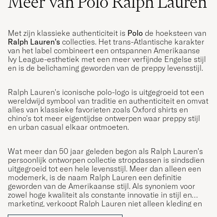
Meer van Polo Ralph Lauren
Met zijn klassieke authenticiteit is
Polo
de hoeksteen van
Ralph Lauren's
collecties. Het trans-Atlantische karakter
van het label combineert een ontspannen Amerikaanse
Ivy League-esthetiek met een meer verfijnde Engelse stijl
en is de belichaming geworden van de preppy levensstijl.
Ralph Lauren's iconische polo-logo is uitgegroeid tot een
wereldwijd symbool van traditie en authenticiteit en omvat
alles van klassieke favorieten zoals Oxford shirts en
chino's tot meer eigentijdse ontwerpen waar preppy stijl
en urban casual elkaar ontmoeten.
Wat meer dan 50 jaar geleden begon als Ralph Lauren's
persoonlijk ontworpen collectie stropdassen is sindsdien
uitgegroeid tot een hele levensstijl. Meer dan alleen een
modemerk, is de naam Ralph Lauren een definitie
geworden van de Amerikaanse stijl. Als synoniem voor
zowel hoge kwaliteit als constante innovatie in stijl en
marketing, verkoopt Ralph Lauren niet alleen kleding en
accessoires; ze verkopen een levensstijl die de