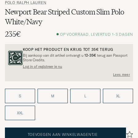
POLO RALPH LAUREN
Newport Bear Striped Custom Slim Polo
White/Navy
235€
OP VOORRAAD, LEVERTIJD 1-3 DAGEN
KOOP HET PRODUCT EN KRIJG TOT
35€
TERUG
Bij aankoop van dit artikel ontvangt u
12-35€
terug aan Passport
Store Credits.
Log in of registreer je nu
Lees meer
S
M
L
XL
XXL
TOEVOEGEN AAN WINKELWAGENTJE