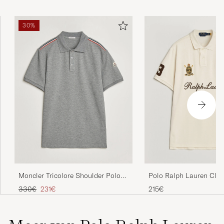
30%
Moncler Tricolore Shoulder Polo
Polo Ralph Lauren Class
Light Grey
Team Polo Guide Crea
Reguliere prijs
Verlaagd prijs
330€
231€
215€