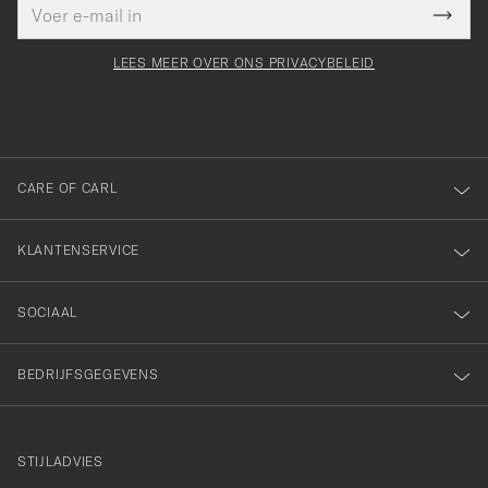
E-
Bedankt
it veld
mailadres
Submi
voor
moet
Newsl
orden
Form
LEES MEER OVER ONS PRIVACYBELEID
het
ngevuld
inschrijven
voor
onze
nieuwsbrief!
CARE OF CARL
KLANTENSERVICE
SOCIAAL
BEDRIJFSGEGEVENS
STIJLADVIES