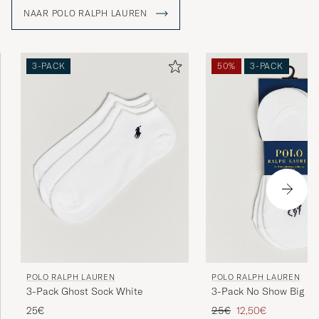
Amerikaanse Droom weerspiegelt.
NAAR POLO RALPH LAUREN
3-PACK
50%
3-PACK
POLO RALPH LAUREN
POLO RALPH LAUREN
3-Pack Ghost Sock White
3-Pack No Show Big Po
Socks White
Reguliere prijs
Verlaagd prijs
25€
25€
12,50€