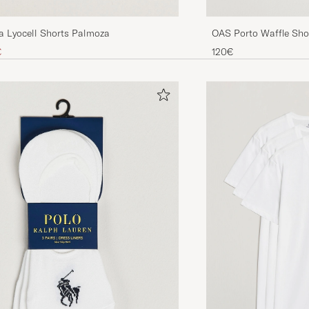
OAS Porto Waffle Sho
a Lyocell Shorts Palmoza
rijs
laagd prijs
120€
€