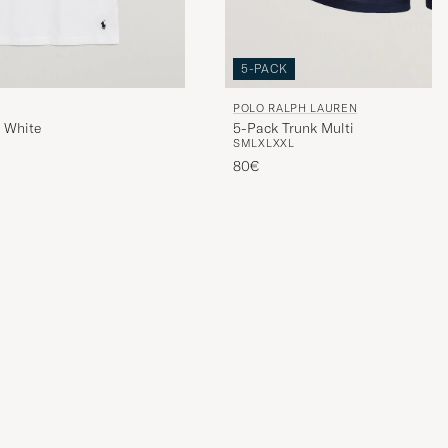
5-PACK
POLO RALPH LAUREN
t White
5-Pack Trunk Multi
S
M
L
XL
XXL
80€