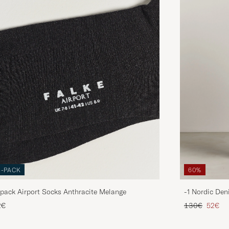
3-PACK
60%
pack Airport Socks Anthracite Melange
-1 Nordic Den
Reguliere prijs
Verlaag
2€
130€
52€