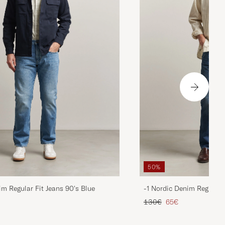
50%
im Regular Fit Jeans 90's Blue
-1 Nordic Denim Regular 
d prijs
Reguliere prijs
Verlaagd prijs
130€
65€