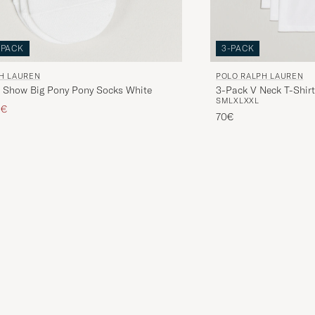
-PACK
3-PACK
H LAUREN
POLO RALPH LAUREN
 Show Big Pony Pony Socks White
3-Pack V Neck T-Shir
S
M
L
XL
XXL
rijs
agd prijs
0€
70€