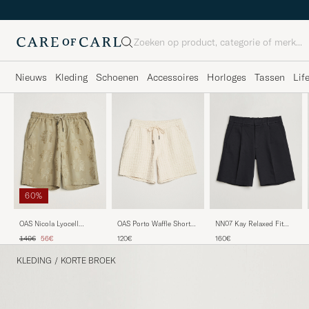
Zoeken
Nieuws
Kleding
Schoenen
Accessoires
Horloges
Tassen
Lif
60%
OAS Porto Waffle Shorts
OAS Nicola Lyocell
NN07 Kay Relaxed Fit
Ecru
Shorts Palmoza
Cotton Drawstring Shorts
Reguliere prijs
Verlaagd prijs
120€
140€
56€
160€
Navy Blue
KLEDING
/
KORTE BROEK