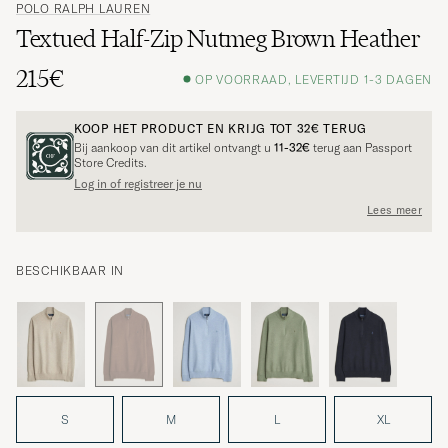
POLO RALPH LAUREN
Textued Half-Zip Nutmeg Brown Heather
215€
OP VOORRAAD, LEVERTIJD 1-3 DAGEN
KOOP HET PRODUCT EN KRIJG TOT
32€
TERUG
Bij aankoop van dit artikel ontvangt u
11-32€
terug aan Passport
Store Credits.
Log in of registreer je nu
Lees meer
BESCHIKBAAR IN
S
M
L
XL