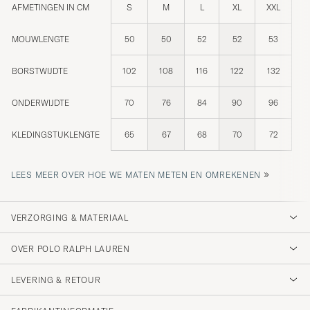
AFMETINGEN IN CM
S
M
L
XL
XXL
MOUWLENGTE
50
50
52
52
53
BORSTWIJDTE
102
108
116
122
132
ONDERWIJDTE
70
76
84
90
96
KLEDINGSTUKLENGTE
65
67
68
70
72
»
LEES MEER OVER HOE WE MATEN METEN EN OMREKENEN
VERZORGING & MATERIAAL
OVER POLO RALPH LAUREN
LEVERING & RETOUR