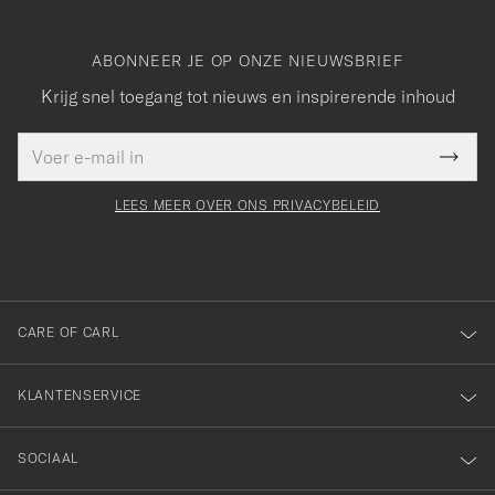
ABONNEER JE OP ONZE NIEUWSBRIEF
Krijg snel toegang tot nieuws en inspirerende inhoud
E-
Bedankt
it veld
mailadres
Submi
voor
moet
Newsl
orden
Form
LEES MEER OVER ONS PRIVACYBELEID
het
ngevuld
inschrijven
voor
onze
nieuwsbrief!
CARE OF CARL
KLANTENSERVICE
SOCIAAL