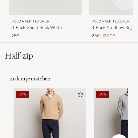
POLO RALPH LAUREN
POLO RALPH LAUREN
3-Pack Ghost Sock White
3-Pack No Show Big Po
Socks White
Reguliere prijs
Verlaagd prijs
25€
25€
12,50€
Half-zip
Zo kun je matchen
60%
60%