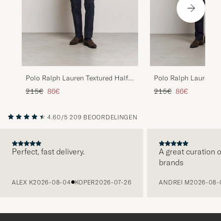
Polo Ralph Lauren Textured Half
Polo Ralph Lauren Te
Zip Camel Melange
Zip Andover Heather
Reguliere prijs
Verlaagd prijs
Reguliere prijs
Verlaagd prijs
215€
86€
215€
86€
4.60/5
209 BEOORDELINGEN
Perfect, fast delivery.
A great curation o
brands
VORIGE
ALEX K
2026-08-04
KOPER
2026-07-26
ANDREI M
2026-08-