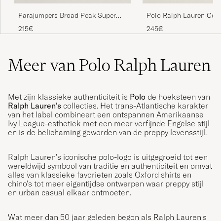
Polo Ralph Lauren Cot
Parajumpers Broad Peak Super
Half Zip Fawn Grey Hea
Easy Half Zip Sweatshirt Warm
245€
215€
Ivory
Meer van Polo Ralph Lauren
Met zijn klassieke authenticiteit is
Polo
de hoeksteen van
Ralph Lauren's
collecties. Het trans-Atlantische karakter
van het label combineert een ontspannen Amerikaanse
Ivy League-esthetiek met een meer verfijnde Engelse stijl
en is de belichaming geworden van de preppy levensstijl.
Ralph Lauren's iconische polo-logo is uitgegroeid tot een
wereldwijd symbool van traditie en authenticiteit en omvat
alles van klassieke favorieten zoals Oxford shirts en
chino's tot meer eigentijdse ontwerpen waar preppy stijl
en urban casual elkaar ontmoeten.
Wat meer dan 50 jaar geleden begon als Ralph Lauren's