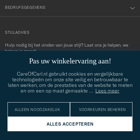
BEDRIJFSGEGEVENS
STIJLADVIES
Hulp nodig bij het vinden van jouw stijl? Laat ons je helpen, we
contact@careofcarl.com
helpen je graag!
Pas uw winkelervaring aan!
STIJLADVIES
CareOfCarl.nl gebruikt cookies en vergelijkbare
technologieën om onze site veilig en betrouwbaar te
laten werken, om de prestaties van de website te meten
© Care of Carl 2026
en om een op maat gemaakte
…
Lees meer
ALLEEN NOODZAKELIJK
VOORKEUREN BEHEREN
ALLES ACCEPTEREN