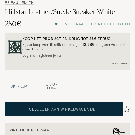
PS PAUL SMITH
Hillstar Leather/Suede Sneaker White
250€
OP VOORRAAD, LEVERTIJD 1-3 DAGEN
KOOP HET PRODUCT EN KRIJG TOT
38€
TERUG
Bij aankoop van dit artikel ontvangt u
13-38€
terug aan Passport
Store Credits.
Log in of registreer je nu
Lees meer
UK10 -
UK7 - EU41
EU44
TOEVOEGEN AAN WINKELWAGENTJE
VIND DE JUISTE MAAT