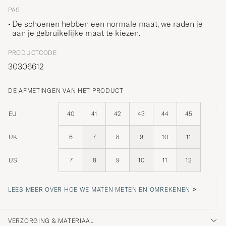
PAS
De schoenen hebben een normale maat, we raden je
aan je gebruikelijke maat te kiezen.
PRODUCTCODE
30306612
DE AFMETINGEN VAN HET PRODUCT
EU
40
41
42
43
44
45
UK
6
7
8
9
10
11
US
7
8
9
10
11
12
»
LEES MEER OVER HOE WE MATEN METEN EN OMREKENEN
VERZORGING & MATERIAAL