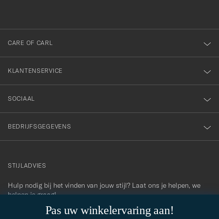
inschrijven
voor
onze
nieuwsbrief!
CARE OF CARL
KLANTENSERVICE
SOCIAAL
BEDRIJFSGEGEVENS
STIJLADVIES
Hulp nodig bij het vinden van jouw stijl? Laat ons je helpen, we
contact@careofcarl.com
helpen je graag!
Pas uw winkelervaring aan!
STIJLADVIES