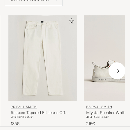
mode-industrie.
PS PAUL SMITH
PS PAUL SMITH
Miyata Sneaker White
Relaxed Tapered Fit Jeans Off
40
41
42
43
44
45
W30
32
33
34
36
White
215€
185€