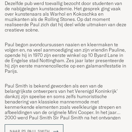
Dezelfde pub werd toevallig bezocht door studenten van
de nabijgelegen kunstacademie. Het gesprek ging vaak
over kunstenaars als Warhol en Kokoschka en
muzikanten als de Rolling Stones. Op dat moment
realiseerde Paul zich dat hij deel wilde uitmaken van deze
creatieve scène.
Paul begon avondcursussen naaien en kleermaken te
volgen en, na veel aanmoediging van zijn vriendin Pauline,
opende hij in 1970 zijn eerste winkel op 10 Byard Lane in
de Engelse stad Nottingham. Zes jaar later presenteerde
hij zijn eerste mannencollectie op een galamanifestatie in
Parijs.
Paul Smith is bekend geworden als een van de
belangrijkste ontwerpers van het Verenigd Koninkrijk'
dankzij zijn speelse en soms zelfs humoristische
benadering van klassieke mannenmode met
kenmerkende elementen zoals veelkleurige strepen en
afbeeldingen van de originele Mini Cooper. In het jaar
2000 werd Paul Smith Sir Paul Smith na het ontvangen
van een ridderorde van ZKH Koningin Elizabeth II als
erkenning voor zijn ontelbare bijdragen aan de Britse
NAAR PS PAUL SMITH