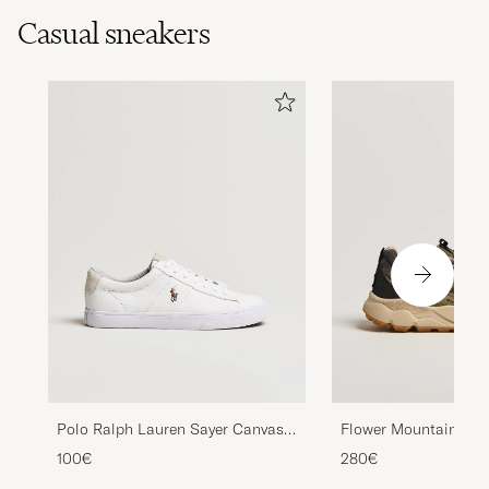
Casual sneakers
Polo Ralph Lauren Sayer Canvas
Flower Mountain Iwa
Sneakers White
Suede/Nylon Trail Sn
100€
280€