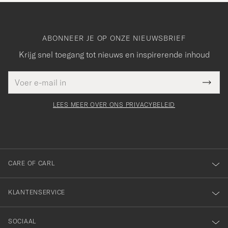
ABONNEER JE OP ONZE NIEUWSBRIEF
Krijg snel toegang tot nieuws en inspirerende inhoud
E-
Bedankt
it veld
mailadres
Submi
voor
moet
Newsl
orden
Form
LEES MEER OVER ONS PRIVACYBELEID
het
ngevuld
inschrijven
voor
onze
nieuwsbrief!
CARE OF CARL
KLANTENSERVICE
SOCIAAL