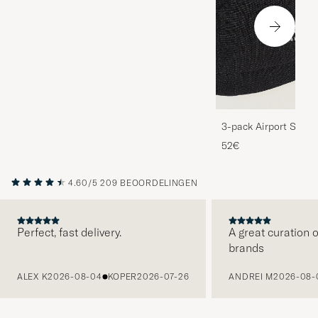
3-pack Airport Socks
Melange
52€
4.60/5
209 BEOORDELINGEN
Perfect, fast delivery.
A great curation o
brands
VORIGE
ALEX K
2026-08-04
KOPER
2026-07-26
ANDREI M
2026-08-