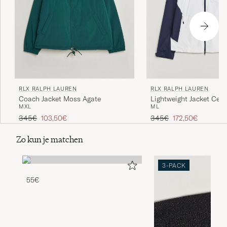
RLX RALPH LAUREN
RLX RALPH LAUREN
Coach Jacket Moss Agate
Lightweight Jacket Cer
M
XL
M
L
White/Refined Navy
Reguliere prijs
Verlaagd prijs
Reguliere prijs
Verlaagd prijs
345€
103,50€
345€
172,50€
Zo kun je matchen
3-PACK
55€