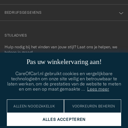
BEDRIJFSGEGEVENS
STIJLADVIES
Hulp nodig bij het vinden van jouw stijl? Laat ons je helpen, we
contact@careofcarl.com
helpen je graag!
Pas uw winkelervaring aan!
STIJLADVIES
CareOfCarl.nl gebruikt cookies en vergelijkbare
technologieën om onze site veilig en betrouwbaar te
laten werken, om de prestaties van de website te meten
© Care of Carl 2026
en om een op maat gemaakte
…
Lees meer
ALLEEN NOODZAKELIJK
VOORKEUREN BEHEREN
ALLES ACCEPTEREN