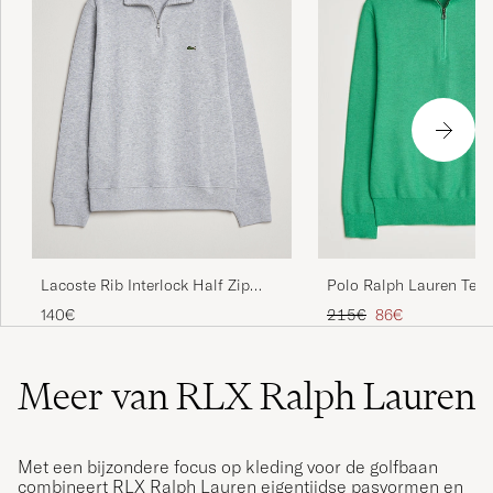
Lacoste Rib Interlock Half Zip
Polo Ralph Lauren Text
Silver Chine
Zip Palm Green Heathe
Reguliere prijs
Verlaagd prijs
140€
215€
86€
Meer van RLX Ralph Lauren
Met een bijzondere focus op kleding voor de golfbaan
combineert RLX Ralph Lauren eigentijdse pasvormen en