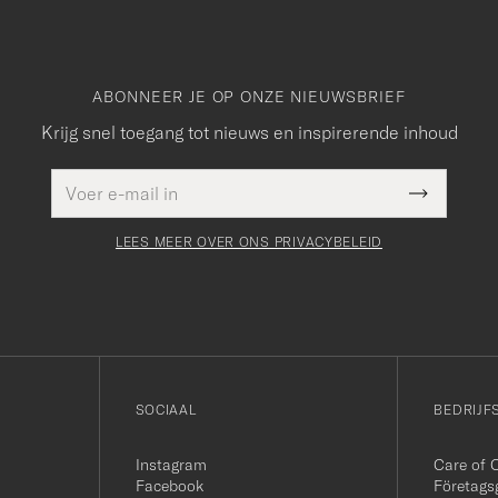
ABONNEER JE OP ONZE NIEUWSBRIEF
Krijg snel toegang tot nieuws en inspirerende inhoud
E-
Dit veld
mailadres
Submit
moet
Newslette
worden
Form
LEES MEER OVER ONS PRIVACYBELEID
ingevuld
SOCIAAL
BEDRIJF
Instagram
Care of 
Facebook
Företags