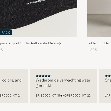
3-PACK
pack Airport Socks Anthracite Melange
-1 Nordic Den
2€
130€
olors, and
Wederom de verwachting waar
Snelle
gemaakt
2026-07-24
ER B
2026-07-31
KOPER
2026-07-22
LARS K