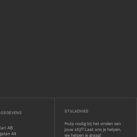
r
STIJLADVIES
SGEGEVENS
Hulp nodig bij het vinden van
Carl AB
jouw stijl? Laat ons je helpen,
gatan 44
we helpen je graag!