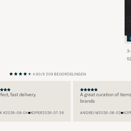
3-
5
4.60/5
209 BEOORDELINGEN
VORIGE
VOLGENDE
, fast delivery.
A great curation of items, c
brands
2026-08-04
KOPER
2026-07-26
ANDREI M
2026-08-02
KOPER