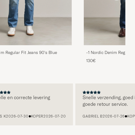
im Regular Fit Jeans 90's Blue
-1 Nordic Denim Regular 
130€
 en correcte levering
Snelle verzending, goed in
goede retour service.
2026-07-30
KOPER
2026-07-20
GABRIEL B
2026-07-26
KOPER