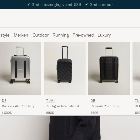
✔
Gratis bezorging vanaf €89 -
✔
Gratis retour
estyle
Merken
Outdoor
Running
Pre-owned
Luxury
TUMI
DB
DB
TU
19 Degree International
Ramverk Alu Pro Carry
Ramverk Pro Front-
19 
Carry-on Trolley Black
On Silver/Onyx
Access Carry On
Acc
690€
1 000€
650€
69
Silver/Black