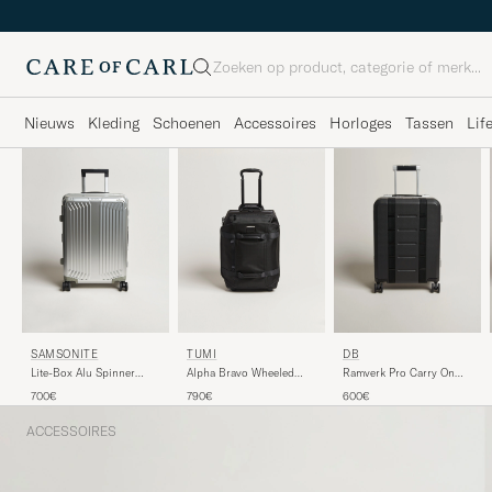
Zoeken
Nieuws
Kleding
Schoenen
Accessoires
Horloges
Tassen
Lif
SAMSONITE
TUMI
DB
Lite-Box Alu Spinner
Alpha Bravo Wheeled
Ramverk Pro Carry On
Carry-On Aluminium
Duffle Black
Silver/Black
700€
790€
600€
ACCESSOIRES