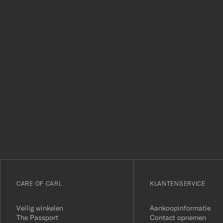
Bedankt
voor
het
inschrijven
voor
onze
nieuwsbrief!
CARE OF CARL
KLANTENSERVICE
Veilig winkelen
Aankoopinformatie
The Passport
Contact opnemen