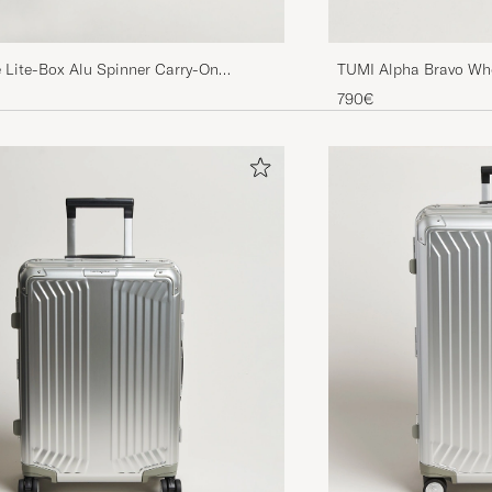
 Lite-Box Alu Spinner Carry-On
TUMI Alpha Bravo Whe
m
790€