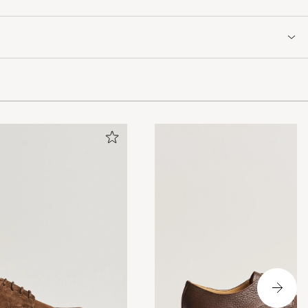
hat the shoes
oes are too
alk in the
rue I
 either.