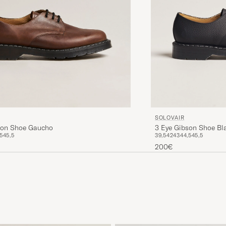
SOLOVAIR
son Shoe Gaucho
3 Eye Gibson Shoe Bl
5
45,5
39,5
42
43
44,5
45,5
200€