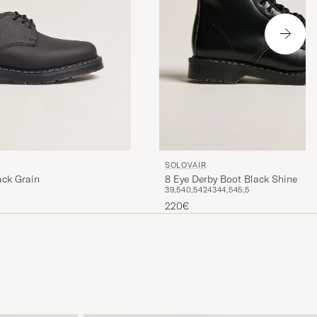
SOLOVAIR
ack Grain
8 Eye Derby Boot Black Shine
39,5
40,5
42
43
44,5
45,5
220€