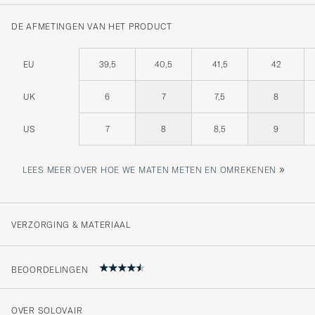
DE AFMETINGEN VAN HET PRODUCT
EU
39,5
40,5
41,5
42
UK
6
7
7,5
8
US
7
8
8,5
9
»
LEES MEER OVER HOE WE MATEN METEN EN OMREKENEN
VERZORGING & MATERIAAL
BEOORDELINGEN
OVER SOLOVAIR