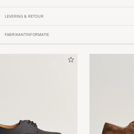
Beautiful shoes but incredibly narrow. It is suggested t
are true to size, but even if the size fits, the front of sh
LEVERING & RETOUR
narrow. And, suddenly i became aware (after I tried to w
shoes) of the fact that there different widths? If this is t
wasn&#x27;t made aware of this when I phoned support
FABRIKANTINFORMATIE
OVE S
GEKOCHT OP OP CAREOFCARL.NO