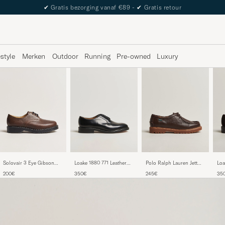
✔
Gratis bezorging vanaf €89 -
✔
Gratis retour
estyle
Merken
Outdoor
Running
Pre-owned
Luxury
Solovair 3 Eye Gibson
Loake 1880 771 Leather
Polo Ralph Lauren Jett
Loa
Shoe Brown Grain
Derby Black
Apron Derby Shoe Dark
Bar
200€
350€
245€
35
Brown
Da