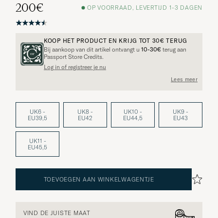
200€
OP VOORRAAD, LEVERTIJD 1-3 DAGEN
KOOP HET PRODUCT EN KRIJG TOT
30€
TERUG
Bij aankoop van dit artikel ontvangt u
10-30€
terug aan
Passport Store Credits.
Log in of registreer je nu
Lees meer
UK6 -
UK8 -
UK10 -
UK9 -
EU39,5
EU42
EU44,5
EU43
UK11 -
EU45,5
TOEVOEGEN AAN WINKELWAGENTJE
VIND DE JUISTE MAAT