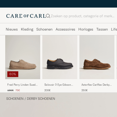
Zoeken
Nieuws
Kleding
Schoenen
Accessoires
Horloges
Tassen
Lif
60%
Solovair 3 Eye Gibson
Astorflex Carlflex Derby
Fred Perry Linden Suede
Shoe Black Grain
Dark Khaki Suede
Derby Driftwood
Reguliere prijs
Verlaagd prijs
200€
250€
190€
76€
SCHOENEN
/
DERBY SCHOENEN