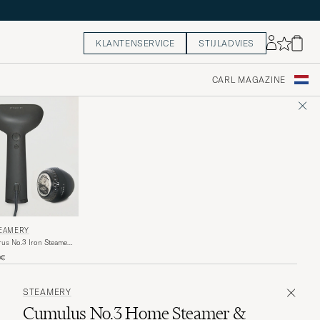
KLANTENSERVICE
STIJLADVIES
CARL MAGAZINE
EAMERY
rus No.3 Iron Steamer
ilo Fabric Shaver Set
0€
STEAMERY
Cumulus No.3 Home Steamer &