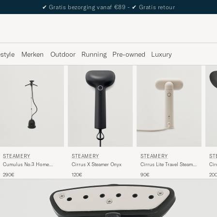
✔
Gratis bezorging vanaf €89 -
✔
Gratis retour
estyle
Merken
Outdoor
Running
Pre-owned
Luxury
STEAMERY
STEAMERY
STEAMERY
ST
Cumulus No.3 Home
Cirrus X Steamer Onyx
Cirrus Lite Travel Steamer
Cir
Steamer Jet Black
Sand
& P
290€
120€
90€
20