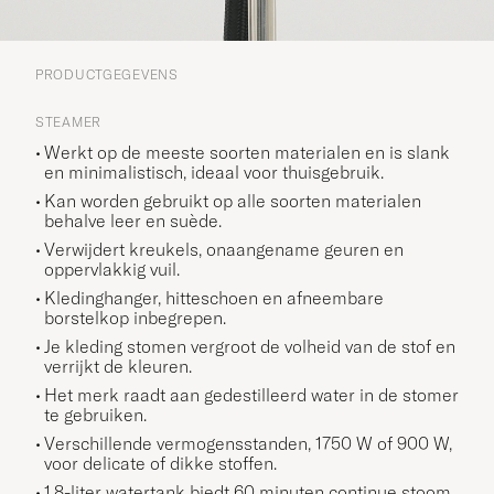
PRODUCTGEGEVENS
STEAMER
Werkt op de meeste soorten materialen en is slank
en minimalistisch, ideaal voor thuisgebruik.
Kan worden gebruikt op alle soorten materialen
behalve leer en suède.
Verwijdert kreukels, onaangename geuren en
oppervlakkig vuil.
Kledinghanger, hitteschoen en afneembare
borstelkop inbegrepen.
Je kleding stomen vergroot de volheid van de stof en
verrijkt de kleuren.
Het merk raadt aan gedestilleerd water in de stomer
te gebruiken.
Verschillende vermogensstanden, 1750 W of 900 W,
voor delicate of dikke stoffen.
1,8-liter watertank biedt 60 minuten continue stoom.