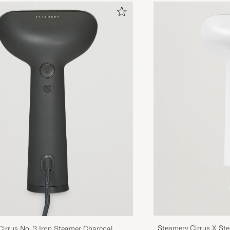
Steamery Cirrus X St
irrus No. 3 Iron Steamer Charcoal