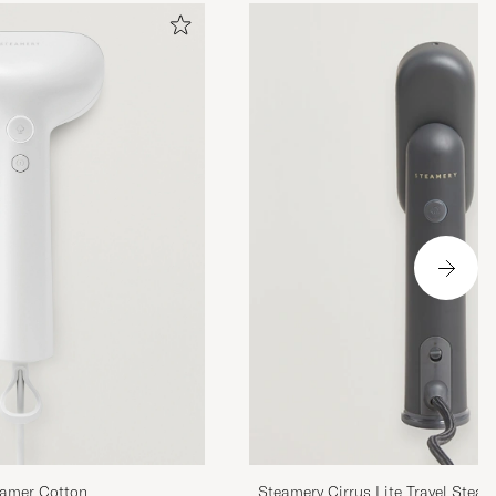
eamer Cotton
Steamery Cirrus Lite Travel Stea