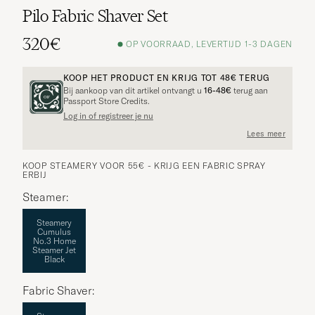
Pilo Fabric Shaver Set
320€
OP VOORRAAD, LEVERTIJD 1-3 DAGEN
KOOP HET PRODUCT EN KRIJG TOT
48€
TERUG
Bij aankoop van dit artikel ontvangt u
16-48€
terug aan
Passport Store Credits.
Log in of registreer je nu
Lees meer
KOOP STEAMERY VOOR 55€ - KRIJG EEN FABRIC SPRAY
ERBIJ
Steamer:
Steamery
Cumulus
No.3 Home
Steamer Jet
Black
Fabric Shaver: