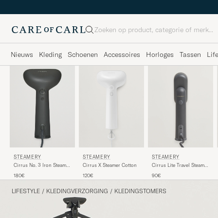
Zoeken
Nieuws
Kleding
Schoenen
Accessoires
Horloges
Tassen
Lif
STEAMERY
STEAMERY
STEAMERY
Cirrus X Steamer Cotton
Cirrus Lite Travel Steamer
Cirrus No. 3 Iron Steamer
Charcoal
Charcoal
120€
90€
180€
LIFESTYLE
/
KLEDINGVERZORGING
/
KLEDINGSTOMERS