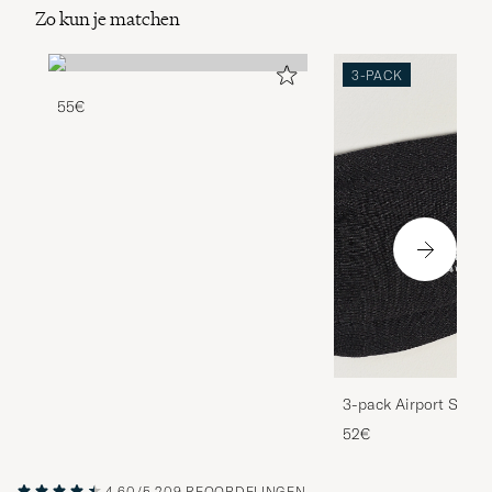
Zo kun je matchen
3-PACK
55€
3-pack Airport Socks
Melange
52€
4.60/5
209 BEOORDELINGEN