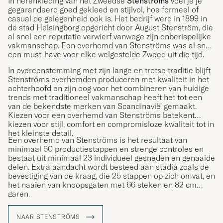
In herenkleding van het Zweedse
Stenströms
voel je je
gegarandeerd goed gekleed en stijlvol, hoe formeel of
casual de gelegenheid ook is. Het bedrijf werd in 1899 in
de stad Helsingborg opgericht door August Stenström, die
al snel een reputatie verwierf vanwege zijn onberispelijke
vakmanschap. Een overhemd van Stenströms was al snel
een must-have voor elke welgestelde Zweed uit die tijd.
In overeenstemming met zijn lange en trotse traditie blijft
Stenströms overhemden produceren met kwaliteit in het
achterhoofd en zijn oog voor het combineren van huidige
trends met traditioneel vakmanschap heeft het tot een
van de bekendste merken van Scandinavië' gemaakt.
Kiezen voor een overhemd van Stenströms betekent
kiezen voor stijl, comfort en compromisloze kwaliteit tot in
het kleinste detail.
Een overhemd van Stenströms is het resultaat van
minimaal 60 productiestappen en strenge controles en
bestaat uit minimaal 23 individueel gesneden en genaaide
delen. Extra aandacht wordt besteed aan stadia zoals de
bevestiging van de kraag, die 25 stappen op zich omvat, en
het naaien van knoopsgaten met 66 steken en 82 cm
garen.
NAAR STENSTRÖMS