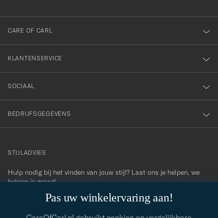
voor
onze
nieuwsbrief!
CARE OF CARL
KLANTENSERVICE
SOCIAAL
BEDRIJFSGEGEVENS
STIJLADVIES
Hulp nodig bij het vinden van jouw stijl? Laat ons je helpen, we
contact@careofcarl.com
helpen je graag!
Pas uw winkelervaring aan!
STIJLADVIES
CareOfCarl.nl gebruikt cookies en vergelijkbare