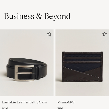
Business & Beyond
Barnabie Leather Belt 3,5 cm
MismoM/S
Black
CardholderNavy/Dark Brown
80€
75€