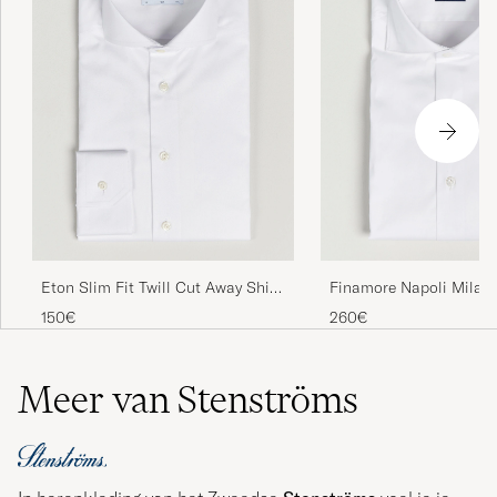
Eton Slim Fit Twill Cut Away Shirt
Finamore Napoli Milano
White
Stretch Shirt White
150€
260€
Meer van Stenströms