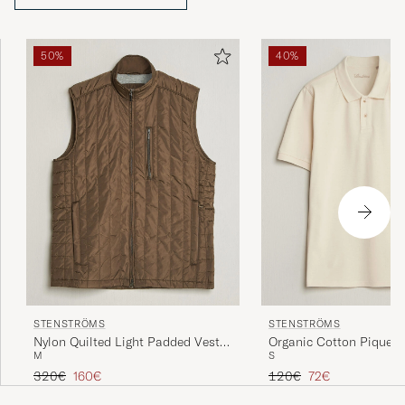
50%
40%
STENSTRÖMS
STENSTRÖMS
Nylon Quilted Light Padded Vest
Organic Cotton Piquet P
M
S
Olive
Beige
Reguliere prijs
Verlaagd prijs
Reguliere prijs
Verlaagd prijs
320€
160€
120€
72€