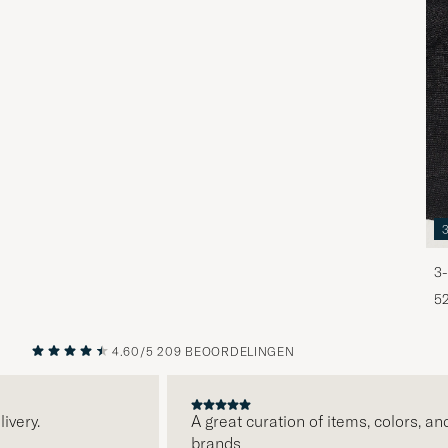
3-
5
4.60/5
209 BEOORDELINGEN
VORIGE
VOLGENDE
y.
A great curation of items, colors, and
brands