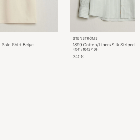
STENSTRÖMS
 Polo Shirt Beige
1899 Cotton/Linen/Silk Striped S
40
41/16
42/16H
340€