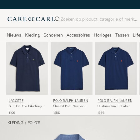
Zoeken
Nieuws
Kleding
Schoenen
Accessoires
Horloges
Tassen
Lif
LACOSTE
POLO RALPH LAUREN
POLO RALPH LAUREN
Slim Fit Polo Piké Navy
Slim Fit Polo Newport
Custom Slim Fit Polo
Blue
Navy
Newport Navy
110€
125€
135€
KLEDING
/
POLO'S