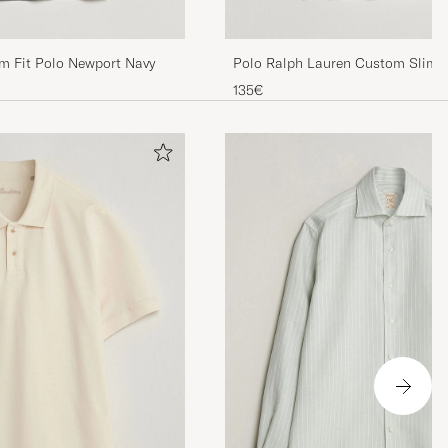
im Fit Polo Newport Navy
Polo Ralph Lauren Custom Slim F
Navy
135€