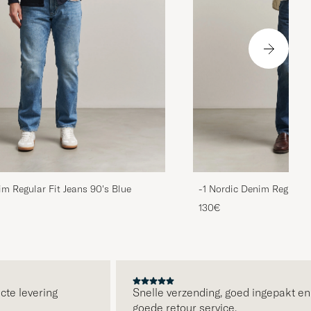
im Regular Fit Jeans 90's Blue
-1 Nordic Denim Regular 
130€
levering
Snelle verzending, goed ingepakt en
goede retour service.