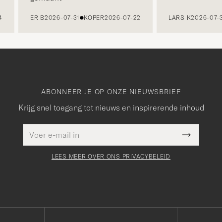
ER B
2026-07-31
KOPER
2026-07-22
LARS K
2026-07-30
K
ABONNEER JE OP ONZE NIEUWSBRIEF
Krijg snel toegang tot nieuws en inspirerende inhoud
E-
Dit veld
mailadres
Submit
moet
Newslette
worden
Form
LEES MEER OVER ONS PRIVACYBELEID
ingevuld