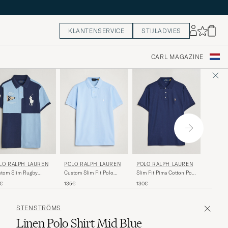
KLANTENSERVICE
STIJLADVIES
CARL MAGAZINE
POLO RALPH LAUREN
POLO RALPH LAUREN
POLO 
LO RALPH LAUREN
Custom Slim Fit Polo
Slim Fit Pima Cotton Polo
Slim Fit
tom Slim Rugby
Office Blue
Refined Navy
ck Polo NPT
135€
130€
125€
5€
y/Powder Blue
STENSTRÖMS
Linen Polo Shirt Mid Blue