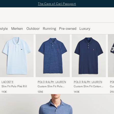
✔
Gratis bezorging vanaf €89 -
✔
Gratis retour
estyle
Merken
Outdoor
Running
Pre-owned
Luxury
LACOSTE
POLO RALPH LAUREN
POLO RALPH LAUREN
PO
Slim Fit Polo Piké Rill
Custom Slim Fit Polo
Custom Slim Fit Cotton
Cus
Classic Royal Heather
Polo Refined Navy
Blo
110€
125€
140€
21
Nav