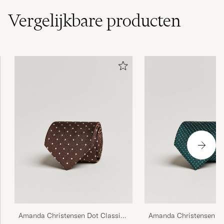
Vergelijkbare
producten
Alltid rätt för varje klädsel över tid. En fin
struktur om slipsen i egenskap av svart färg..
RAULI P
GEKOCHT OP OP CAREOFCARL.SE
Väldigt läckra och tillverkade av kvalitativt
material. Värda pengarna!
OLIVER Å
GEKOCHT OP OP CAREOFCARL.SE
Snygg slips. Såg ut som jag förväntade mig
från bilderna.
SAMUEL L
GEKOCHT OP OP CAREOFCARL.SE
Amanda Christensen Dot Classic
Amanda Christensen Mi