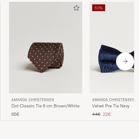
Italië, waar het vakmanschap al generaties lang wordt
50%
bewaard.
AMANDA CHRISTENSEN
AMANDA CHRISTENSEN
Dot Classic Tie 8 cm Brown/White
Velvet Pre Tie Navy
Reguliere prijs
Verlaagd prijs
65€
44€
22€