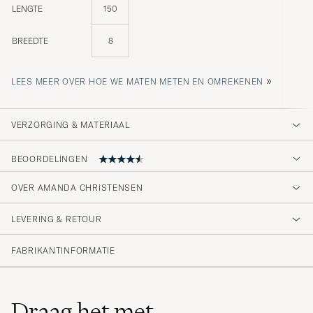
LENGTE
150
BREEDTE
8
»
LEES MEER OVER HOE WE MATEN METEN EN OMREKENEN
VERZORGING & MATERIAAL
BEOORDELINGEN
4.5
OVER AMANDA CHRISTENSEN
LEVERING & RETOUR
(20 Beoordeling)
(14)
FABRIKANTINFORMATIE
(3)
(2)
(0)
(1)
Draag het met