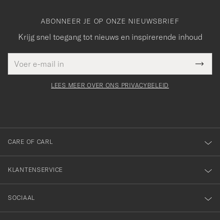
ABONNEER JE OP ONZE NIEUWSBRIEF
Krijg snel toegang tot nieuws en inspirerende inhoud
E-
Bedankt
it veld
mailadres
Submi
voor
moet
Newsl
orden
Form
LEES MEER OVER ONS PRIVACYBELEID
het
ngevuld
inschrijven
voor
onze
nieuwsbrief!
CARE OF CARL
KLANTENSERVICE
SOCIAAL