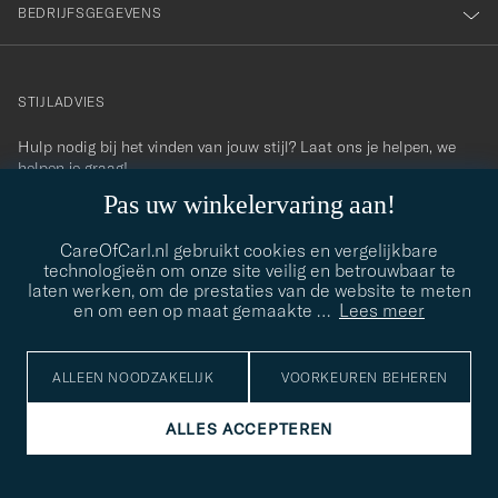
BEDRIJFSGEGEVENS
STIJLADVIES
Hulp nodig bij het vinden van jouw stijl? Laat ons je helpen, we
contact@careofcarl.com
helpen je graag!
Pas uw winkelervaring aan!
STIJLADVIES
CareOfCarl.nl gebruikt cookies en vergelijkbare
technologieën om onze site veilig en betrouwbaar te
laten werken, om de prestaties van de website te meten
© Care of Carl 2026
en om een op maat gemaakte
…
Lees meer
ALLEEN NOODZAKELIJK
VOORKEUREN BEHEREN
ALLES ACCEPTEREN