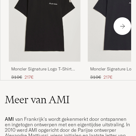
Moncler Signature Logo T-Shirt
Moncler Signature Logo
Black
Navy
Reguliere prijs
Verlaagd prijs
Reguliere prijs
Verlaagd prijs
310€
217€
310€
217€
Meer van AMI
AMI
van Frankrijk's wordt gekenmerkt door ontspannen
en ingetogen ontwerpen met een eigentijdse uitstraling. In
2010 werd AMI opgericht door de Parijse ontwerper
Alexandre Mattiussi, wiens initialen en laatste letter van