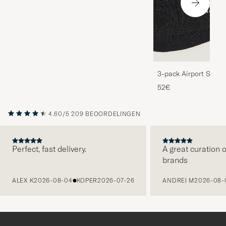
3-pack Airport Socks
Melange
52€
4.60/5
209 BEOORDELINGEN
Perfect, fast delivery.
A great curation o
brands
VORIGE
ALEX K
2026-08-04
KOPER
2026-07-26
ANDREI M
2026-08-