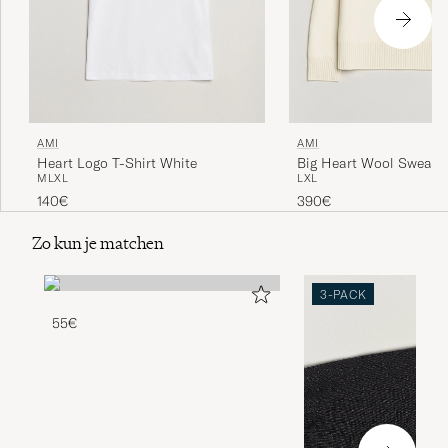
AMI
AMI
Heart Logo T-Shirt White
Big Heart Wool Sweater
M
L
XL
L
XL
140€
390€
Zo kun je matchen
3-PACK
55€