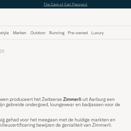
✔
Gratis bezorging vanaf €89 -
✔
Gratis retour
estyle
Merken
Outdoor
Running
Pre-owned
Luxury
25
uwen produceert het Zwitserse
Zimmerli
uit Aarburg een
ijn gebreide ondergoed, loungewear en badjassen voor de
tuig gehad voor het meegaan met de huidige markten en
lieucertificering bewijzen de genialiteit van Zimmerli.