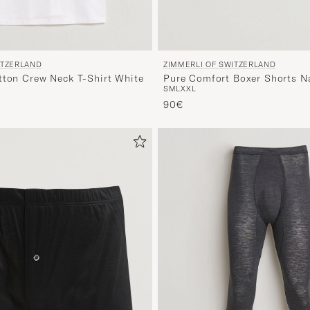
ITZERLAND
ZIMMERLI OF SWITZERLAND
tton Crew Neck T-Shirt White
Pure Comfort Boxer Shorts N
S
M
L
XXL
90€