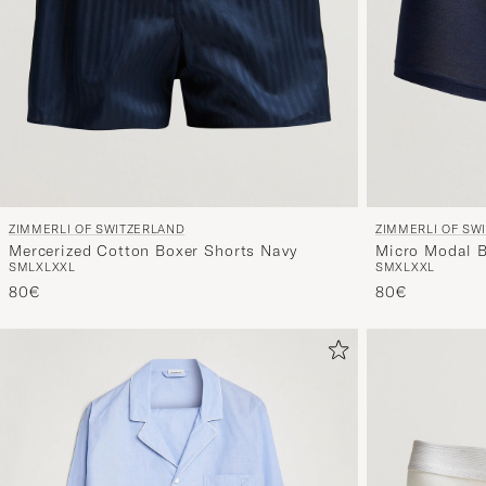
ZIMMERLI OF SWITZERLAND
ZIMMERLI OF SW
Mercerized Cotton Boxer Shorts Navy
Micro Modal B
S
M
L
XL
XXL
S
M
XL
XXL
80€
80€