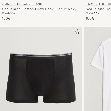
ZIMMERLI OF SWITZERLAND
ZIMMERLI OF SW
Sea Island Cotton Crew Neck T-shirt Navy
Sea Island Co
M
L
XL
XXL
M
L
XL
XXL
150€
150€