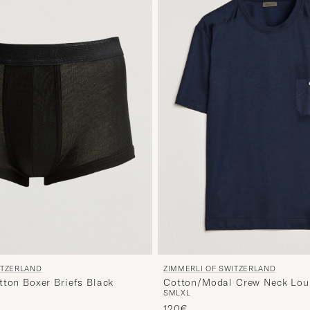
ITZERLAND
ZIMMERLI OF SWITZERLAND
tton Boxer Briefs Black
Cotton/Modal Crew Neck Lou
S
M
L
XL
Shirt Midnight
120€