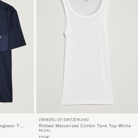
ZIMMERLI OF SWITZERLAND
ngwear T-
Ribbed Mercerized Cotton Tank Top White
M
L
XXL
130€