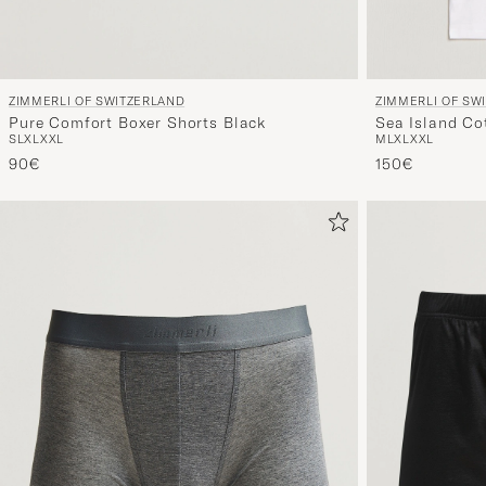
ZIMMERLI OF SWITZERLAND
ZIMMERLI OF SW
Pure Comfort Boxer Shorts Black
Sea Island Co
S
L
XL
XXL
M
L
XL
XXL
90€
150€