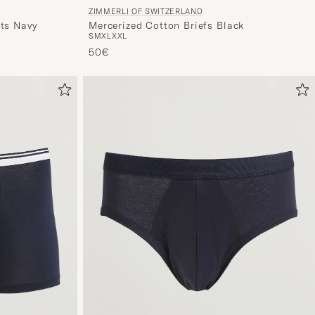
ZIMMERLI OF SWITZERLAND
ts Navy
Mercerized Cotton Briefs Black
S
M
XL
XXL
50€