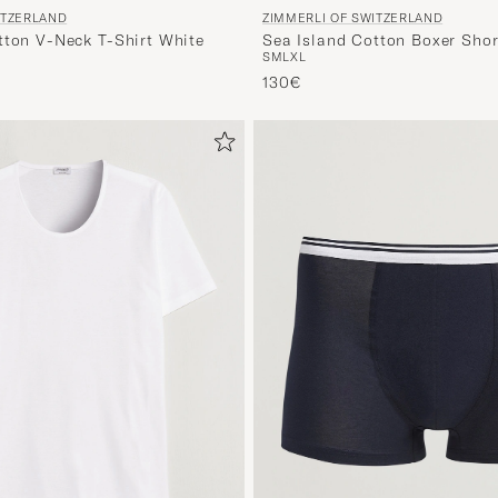
ITZERLAND
ZIMMERLI OF SWITZERLAND
tton V-Neck T-Shirt White
Sea Island Cotton Boxer Shor
S
M
L
XL
130€