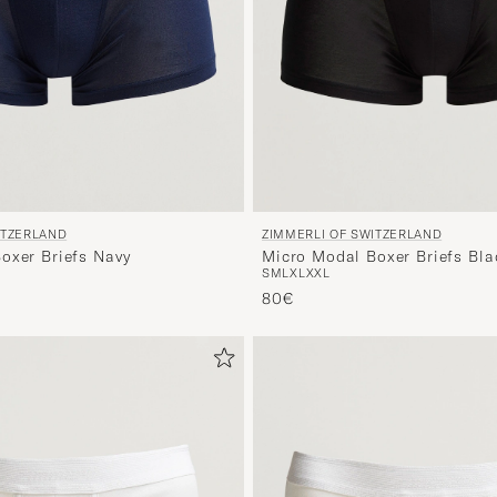
ITZERLAND
ZIMMERLI OF SWITZERLAND
oxer Briefs Navy
Micro Modal Boxer Briefs Bla
S
M
L
XL
XXL
80€