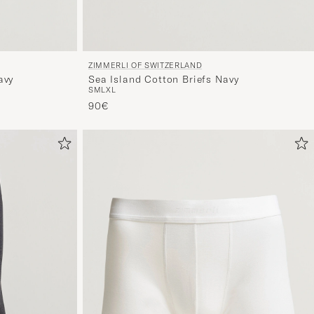
ZIMMERLI OF SWITZERLAND
avy
Sea Island Cotton Briefs Navy
S
M
L
XL
90€