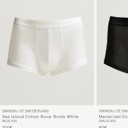
ZIMMERLI OF SWITZERLAND
ZIMMERLI OF SW
Sea Island Cotton Boxer Briefs White
Mercerized Co
M
L
XL
XXL
S
M
L
XL
XXL
100€
60€