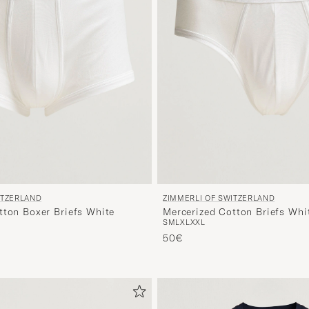
ITZERLAND
ZIMMERLI OF SWITZERLAND
tton Boxer Briefs White
Mercerized Cotton Briefs Whi
S
M
L
XL
XXL
50€