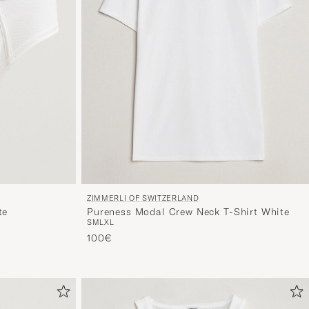
ZIMMERLI OF SWITZERLAND
te
Pureness Modal Crew Neck T-Shirt White
S
M
L
XL
100€