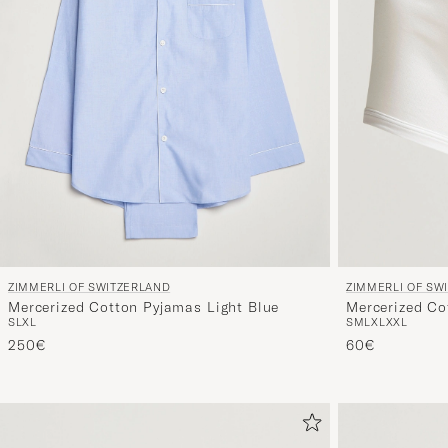
ZIMMERLI OF SWITZERLAND
ZIMMERLI OF SW
Mercerized Cotton Pyjamas Light Blue
Mercerized Co
S
L
XL
S
M
L
XL
XXL
250€
60€